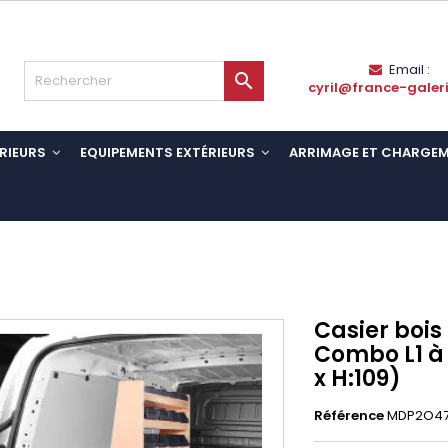
Email :

cyril@france-galer
RIEURS
EQUIPEMENTS EXTÉRIEURS
ARRIMAGE ET CHARGE
Casier boi
Combo L1 à p
x H:109)
Référence
MDP2O47