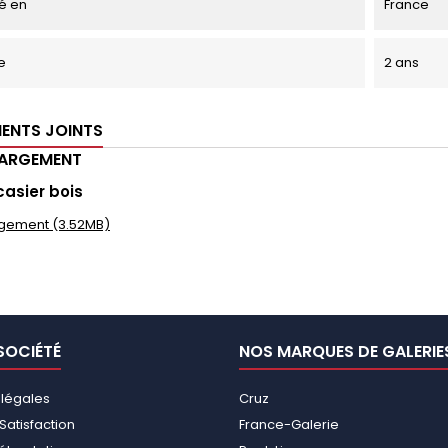
é en
France
e
2 ans
ENTS JOINTS
HARGEMENT
casier bois
gement (3.52MB)
SOCIÉTÉ
NOS MARQUES DE GALERIE
 légales
Cruz
Satisfaction
France-Galerie