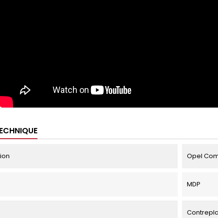
TECHNIQUE
tion
Opel Combo
MDP
Contrepl