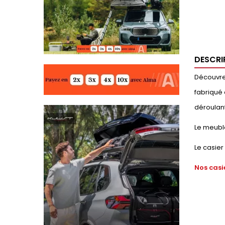
DESCRI
Découvrez
fabriqué 
déroulant
Le meuble
Le casier
Nos casi