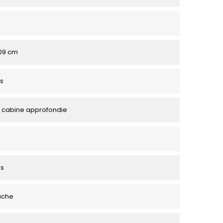
109 cm
s
 cabine approfondie
es
uche