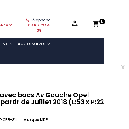
Téléphone :
0

shopping_cart
ie.com
03 66 72 55
09
MENT
ACCESSOIRES
x
s avec bacs Av Gauche Opel
artir de Juillet 2018 (L:53 x P:22
-CBB-311
Marque
MDP