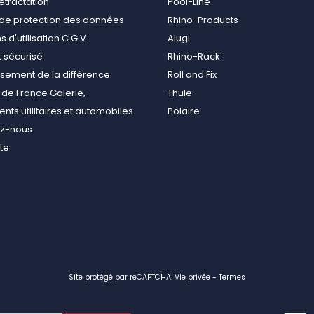
rétractation
Pool-Line
e de protection des données
Rhino-Products
 d'utilisation C.G.V.
Alugi
 sécurisé
Rhino-Rack
ement de la différence
Roll and Fix
de France Galerie,
Thule
ts utilitaires et automobiles
Polaire
ez-nous
ite
Site protégé par reCAPTCHA.
Vie privée
-
Termes