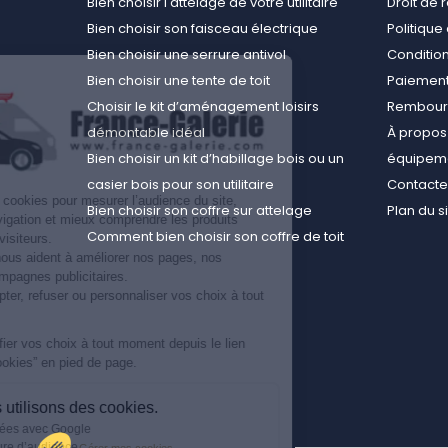
Bien choisir l'attelage de votre utilitaire
Droit de 
Bien choisir son faisceau électrique
Politiqu
Bien choisir une serrure antivol
Conditions
Bien choisir une tente de toit
Paiement
Choisir le kit d’aménagement loisirs
Rembours
démontable idéal
À propos 
Bien choisir un kit d’habillage bois ou un
équipemen
casier bois pour son utilitaire
Contact
Nous utilisons des cookies pour mesurer l’audience du site,
Bien choisir son coffre sur attelage
Plan du s
améliorer votre navigation et mieux comprendre les produits
Comment bien choisir son coffre de toit
consultés par nos visiteurs.
Ces informations nous aident à améliorer nos pages, nos
conseils et nos campagnes publicitaires.
Vous pouvez accepter, refuser ou personnaliser vos choix à tout
moment.
Vous pouvez modifier vos choix à tout moment depuis le lien
“Préférences de cookies” en pied de page.
Pourquoi nous utilisons des cookies.
Partage de données avec Google
Cookies de mesure d’audience
Gérer mes cookies