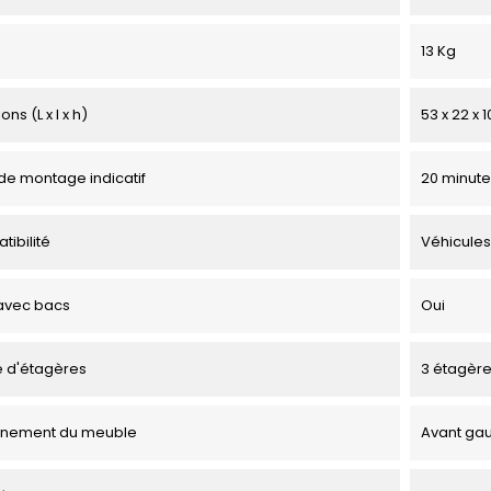
13 Kg
ns (L x l x h)
53 x 22 x 
e montage indicatif
20 minute
tibilité
Véhicules
avec bacs
Oui
 d'étagères
3 étagèr
onnement du meuble
Avant ga