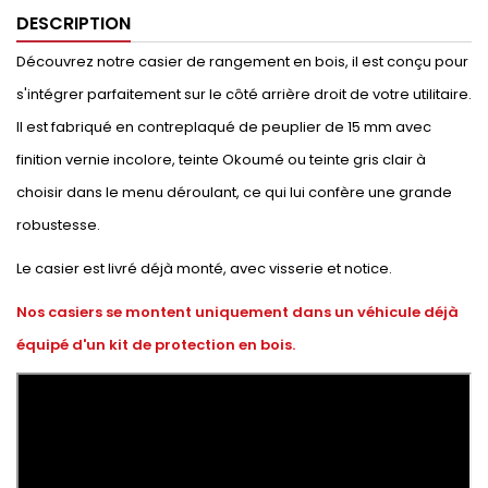
DESCRIPTION
Découvrez notre casier de rangement en bois, il est conçu pour
s'intégrer parfaitement sur le côté arrière droit de votre utilitaire.
Il est fabriqué en contreplaqué de peuplier de 15 mm avec
finition vernie incolore, teinte Okoumé ou teinte gris clair à
choisir dans le menu déroulant, ce qui lui confère une grande
robustesse.
Le casier est livré déjà monté, avec visserie et notice.
Nos casiers se montent uniquement dans un véhicule déjà
équipé d'un kit de protection en bois.