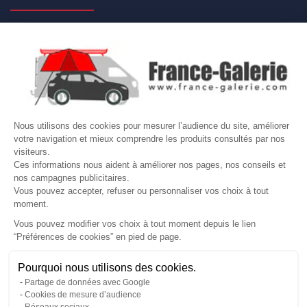

NOS MARQUES DE GALERIES

VOTRE COMPTE
Site protégé par reCAPTCHA.
Vie privée
-
Termes
Nous utilisons des cookies pour mesurer l’audience du site, améliorer
votre navigation et mieux comprendre les produits consultés par nos
LETTRE D'INFORMATIONS
visiteurs.
Ces informations nous aident à améliorer nos pages, nos conseils et
nos campagnes publicitaires.
Vous pouvez accepter, refuser ou personnaliser vos choix à tout
moment.
SUIVEZ-NOUS
Vous pouvez modifier vos choix à tout moment depuis le lien
“Préférences de cookies” en pied de page.
Gérer mes cookies
Pourquoi nous utilisons des cookies.
© Copyright 2026 France Galerie. Tous droits reservés.
Partage de données avec Google
Cookies de mesure d’audience