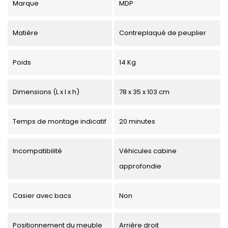
Marque
MDP
Matière
Contreplaqué de peuplier
Poids
14 Kg
Dimensions (L x l x h)
78 x 35 x 103 cm
Temps de montage indicatif
20 minutes
Incompatibilité
Véhicules cabine
approfondie
Casier avec bacs
Non
Positionnement du meuble
Arrière droit