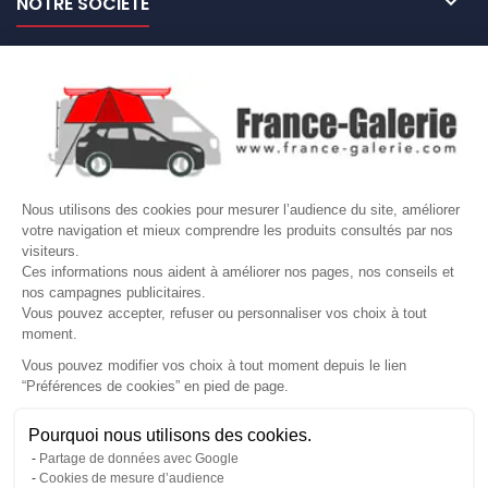

NOTRE SOCIÉTÉ

NOS MARQUES DE GALERIES

VOTRE COMPTE
Site protégé par reCAPTCHA.
Vie privée
-
Termes
Nous utilisons des cookies pour mesurer l’audience du site, améliorer
votre navigation et mieux comprendre les produits consultés par nos
LETTRE D'INFORMATIONS
visiteurs.
Ces informations nous aident à améliorer nos pages, nos conseils et
nos campagnes publicitaires.
Vous pouvez accepter, refuser ou personnaliser vos choix à tout
moment.
SUIVEZ-NOUS
Vous pouvez modifier vos choix à tout moment depuis le lien
“Préférences de cookies” en pied de page.
Gérer mes cookies
Pourquoi nous utilisons des cookies.
© Copyright 2026 France Galerie. Tous droits reservés.
Partage de données avec Google
Cookies de mesure d’audience