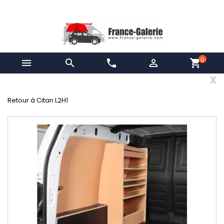
0


phone

shopping_cart
x
Retour à Citan L2H1