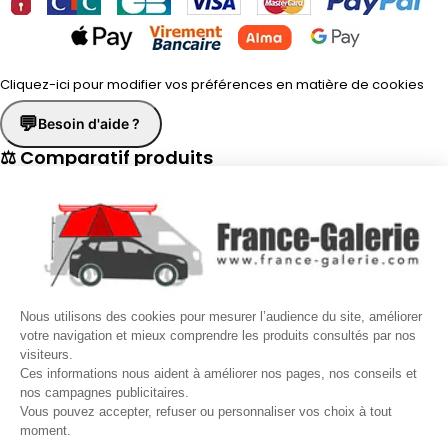
Cliquez-ici pour modifier vos préférences en matière de cookies
💬
Besoin d'aide ?
⚖ Comparatif produits
×
📋 Fiche technique
×
☎
Demander un rappel
×
Nous utilisons des cookies pour mesurer l’audience du site, améliorer
Nos conseillers vous rappellent du
Lundi au Vendredi
de
8h30 à
votre navigation et mieux comprendre les produits consultés par nos
visiteurs.
17h30
.
Ces informations nous aident à améliorer nos pages, nos conseils et
nos campagnes publicitaires.
Nom
*
Prénom
*
Vous pouvez accepter, refuser ou personnaliser vos choix à tout
moment.