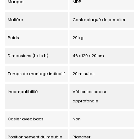
Marque
MDP
Matière
Contreplaqué de peuplier
Poids
29 kg
Dimensions (L x l x h)
46 x 120 x 20 cm
Temps de montage indicatif
20 minutes
Incompatibilité
Véhicules cabine
approfondie
Casier avec bacs
Non
Positionnement du meuble
Plancher