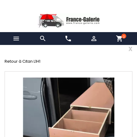
0


phone

shopping_cart
x
Retour à Citan L1H1