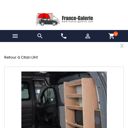
0


phone

shopping_cart
x
Retour à Citan L1H1