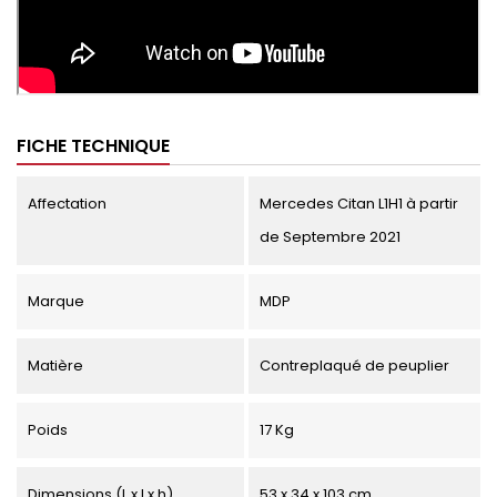
FICHE TECHNIQUE
Affectation
Mercedes Citan L1H1 à partir
de Septembre 2021
Marque
MDP
Matière
Contreplaqué de peuplier
Poids
17 Kg
Dimensions (L x l x h)
53 x 34 x 103 cm