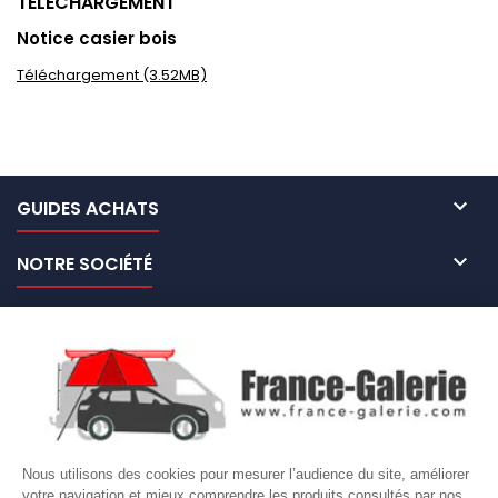
TÉLÉCHARGEMENT
Notice casier bois
Téléchargement (3.52MB)

GUIDES ACHATS

NOTRE SOCIÉTÉ

NOS MARQUES DE GALERIES

VOTRE COMPTE
Site protégé par reCAPTCHA.
Vie privée
-
Termes
Nous utilisons des cookies pour mesurer l’audience du site, améliorer
votre navigation et mieux comprendre les produits consultés par nos