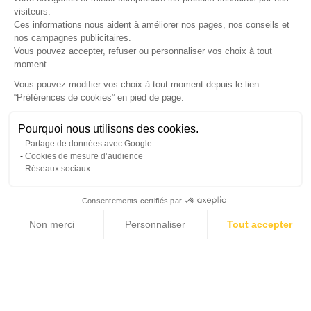
LETTRE D'INFORMATIONS
visiteurs.
Ces informations nous aident à améliorer nos pages, nos conseils et
nos campagnes publicitaires.
Vous pouvez accepter, refuser ou personnaliser vos choix à tout
moment.
SUIVEZ-NOUS
Vous pouvez modifier vos choix à tout moment depuis le lien
“Préférences de cookies” en pied de page.
Gérer mes cookies
Pourquoi nous utilisons des cookies.
© Copyright 2026 France Galerie. Tous droits reservés.
Partage de données avec Google
Cookies de mesure d’audience
Réseaux sociaux
Consentements certifiés par
Non merci
Personnaliser
Tout accepter
Cliquez-ici pour modifier vos préférences en matière de cookies
Axeptio consent
Plateforme de Gestion du Consentement : Personnalisez vos Options
Notre plateforme vous permet d'adapter et de gérer vos paramètres de confide