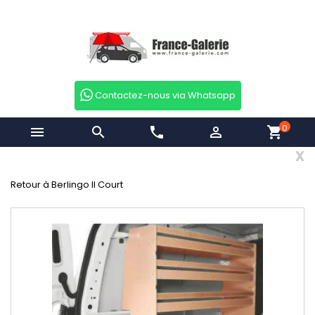
Contactez-nous via Whatsapp
0


phone

shopping_cart
x
Retour à Berlingo II Court