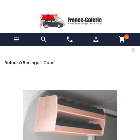
0


phone

shopping_cart
x
Retour à Berlingo II Court