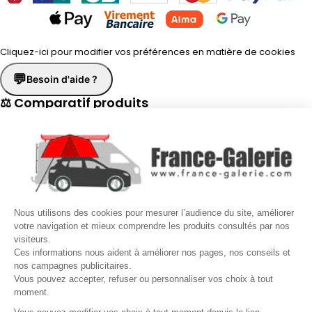
Cliquez-ici pour modifier vos préférences en matière de cookies
💬
Besoin d'aide ?
⚖ Comparatif produits
×
📋 Fiche technique
×
☎
Demander un rappel
×
Nous utilisons des cookies pour mesurer l’audience du site, améliorer
Nos conseillers vous rappellent du
Lundi au Vendredi
de
8h30 à
votre navigation et mieux comprendre les produits consultés par nos
visiteurs.
17h30
.
Ces informations nous aident à améliorer nos pages, nos conseils et
nos campagnes publicitaires.
Nom
*
Prénom
*
Vous pouvez accepter, refuser ou personnaliser vos choix à tout
moment.
Téléphone
*