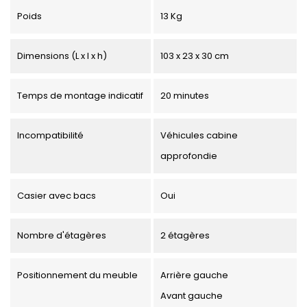
Poids
13 Kg
Dimensions (L x l x h)
103 x 23 x 30 cm
Temps de montage indicatif
20 minutes
Incompatibilité
Véhicules cabine
approfondie
Casier avec bacs
Oui
Nombre d'étagères
2 étagères
Positionnement du meuble
Arrière gauche
Avant gauche