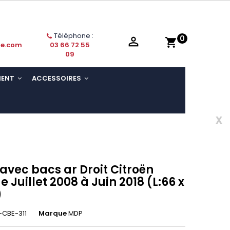
Téléphone :
0

shopping_cart
ie.com
03 66 72 55
09
MENT
ACCESSOIRES
x
 avec bacs ar Droit Citroën
e Juillet 2008 à Juin 2018 (L:66 x
)
CBE-311
Marque
MDP