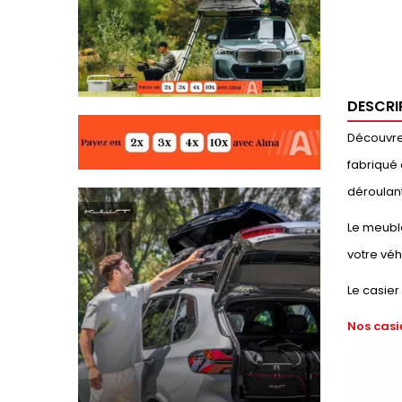
DESCRI
Découvrez
fabriqué 
déroulant
Le meuble
votre véh
Le casier
Nos casi