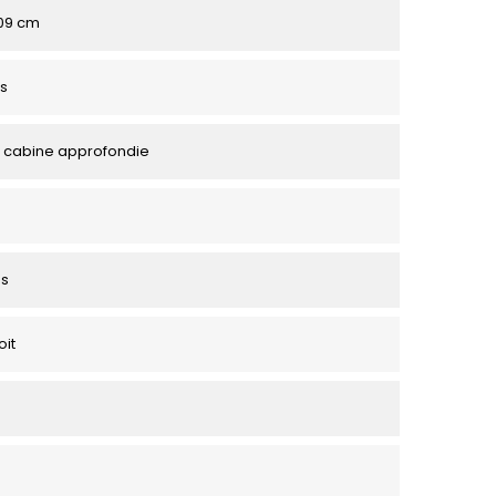
109 cm
s
 cabine approfondie
es
oit