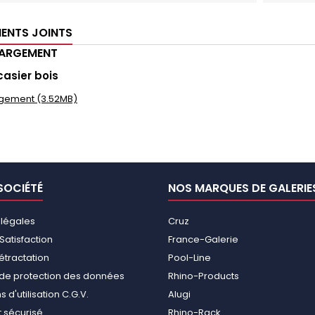
ENTS JOINTS
HARGEMENT
casier bois
gement (3.52MB)
SOCIÉTÉ
NOS MARQUES DE GALERIE
 légales
Cruz
Satisfaction
France-Galerie
rétractation
Pool-Line
e de protection des données
Rhino-Products
 d'utilisation C.G.V.
Alugi
 sécurisé
Rhino-Rack