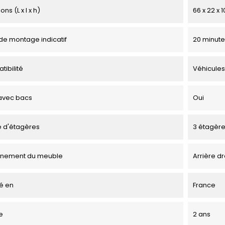
ns (L x l x h)
66 x 22 x 
e montage indicatif
20 minute
tibilité
Véhicules
avec bacs
Oui
 d'étagères
3 étagèr
onnement du meuble
Arrière dr
é en
France
e
2 ans