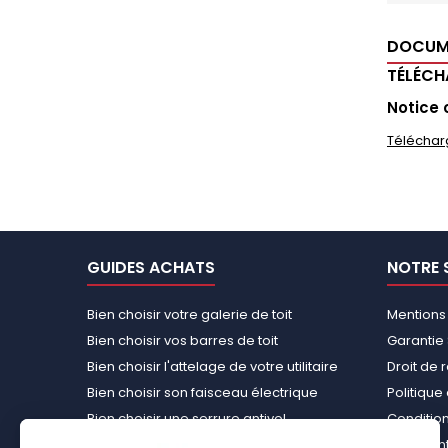
DOCUM
TÉLÉC
Notice 
Téléchar
GUIDES ACHATS
NOTRE 
Bien choisir votre galerie de toit
Mentions
Bien choisir vos barres de toit
Garantie 
Bien choisir l'attelage de votre utilitaire
Droit de 
Bien choisir son faisceau électrique
Politiqu
Bien choisir une serrure antivol
Conditions
Bien choisir une tente de toit
Paiement