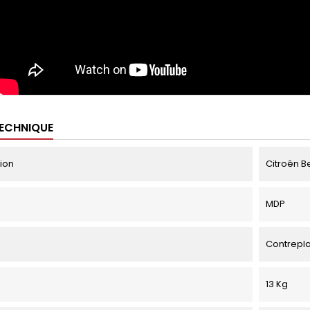
TECHNIQUE
tion
Citroên Be
MDP
Contrepl
13 Kg