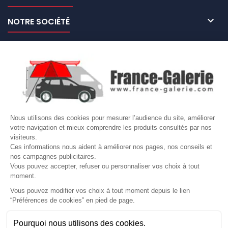

NOTRE SOCIÉTÉ

NOS MARQUES DE GALERIES

VOTRE COMPTE
Site protégé par reCAPTCHA.
Vie privée
-
Termes
Nous utilisons des cookies pour mesurer l’audience du site, améliorer
LETTRE D'INFORMATIONS
votre navigation et mieux comprendre les produits consultés par nos
visiteurs.
Ces informations nous aident à améliorer nos pages, nos conseils et
nos campagnes publicitaires.
Vous pouvez accepter, refuser ou personnaliser vos choix à tout
SUIVEZ-NOUS
moment.
Vous pouvez modifier vos choix à tout moment depuis le lien
“Préférences de cookies” en pied de page.
Gérer mes cookies
Pourquoi nous utilisons des cookies.