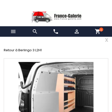
0


phone

shopping_cart
x
Retour à Berlingo 3 L2H1