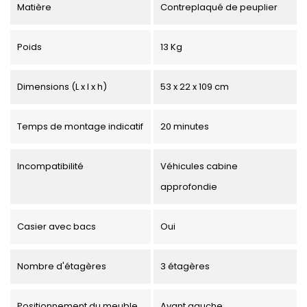
Matière
Contreplaqué de peuplier
Poids
13 Kg
Dimensions (L x l x h)
53 x 22 x 109 cm
Temps de montage indicatif
20 minutes
Incompatibilité
Véhicules cabine
approfondie
Casier avec bacs
Oui
Nombre d'étagères
3 étagères
Positionnement du meuble
Avant gauche