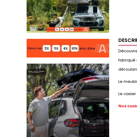
DESCRI
Découvrez
fabriqué 
déroulant
Le meubl
Le casier
Nos casi