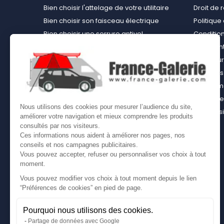
Bien choisir l'attelage de votre utilitaire
Droit de 
Bien choisir son faisceau électrique
Politiqu
Bien choisir une serrure antivol
Conditions
Bien choisir une tente de toit
Paiement
Choisir le kit d’aménagement loisirs
Rembours
démontable idéal
À propos 
Bien choisir un kit d’habillage bois ou un
équipemen
casier bois pour son utilitaire
Contact
Nous utilisons des cookies pour mesurer l’audience du site,
Bien choisir son coffre sur attelage
Plan du s
améliorer votre navigation et mieux comprendre les produits
Comment bien choisir son coffre de toit
consultés par nos visiteurs.
Ces informations nous aident à améliorer nos pages, nos
conseils et nos campagnes publicitaires.
Vous pouvez accepter, refuser ou personnaliser vos choix à tout
moment.
Vous pouvez modifier vos choix à tout moment depuis le lien
“Préférences de cookies” en pied de page.
Pourquoi nous utilisons des cookies.
Partage de données avec Google