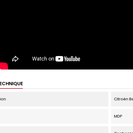
TECHNIQUE
tion
Citroën Be
MDP