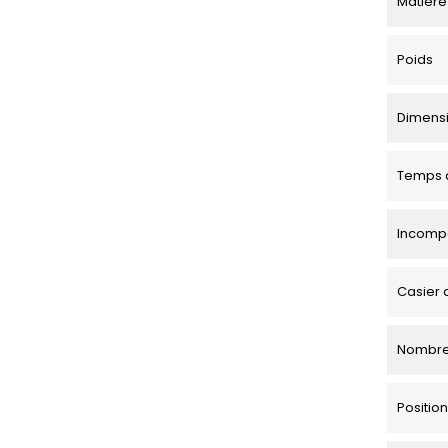
Matière
Poids
Dimensio
Temps d
Incompa
Casier 
Nombre
Positi