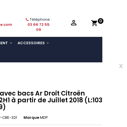
Téléphone :
0

shopping_cart
ie.com
03 66 72 55
09
MENT
ACCESSOIRES
x
 avec bacs Ar Droit Citroën
2H1 à partir de Juillet 2018 (L:103
09)
-CBE-321
Marque
MDP