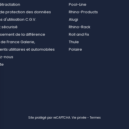
rétractation
Pool-Line
e de protection des données
Rhino-Products
 d'utilisation C.G.V.
Alugi
 sécurisé
Rhino-Rack
ement de la différence
Roll and Fix
de France Galerie,
Thule
ts utilitaires et automobiles
Polaire
ez-nous
ite
Site protégé par reCAPTCHA.
Vie privée
-
Termes