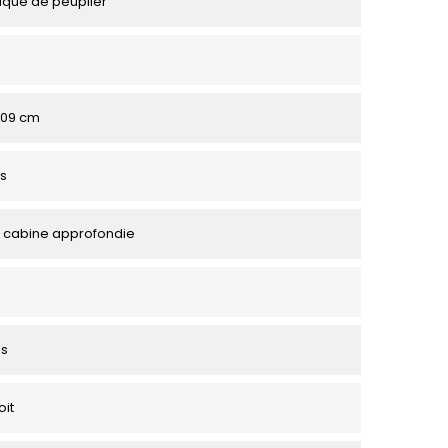
aqué de peuplier
 109 cm
s
 cabine approfondie
es
oit