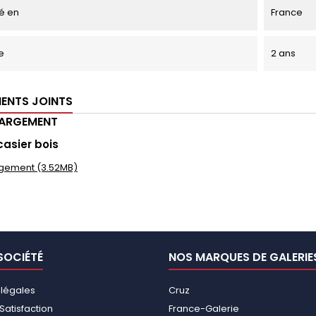
é en
France
e
2 ans
ENTS JOINTS
HARGEMENT
casier bois
gement (3.52MB)
SOCIÉTÉ
NOS MARQUES DE GALERIE
 légales
Cruz
Satisfaction
France-Galerie