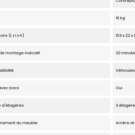
Contrepl
16 kg
ns (L x l x h)
103 x 22 x
e montage indicatif
20 minute
tibilité
Véhicules
avec bacs
Oui
 d'étagères
3 étagèr
onnement du meuble
Arrière dr