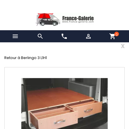
0


phone

shopping_cart
x
Retour à Berlingo 3 L1H1