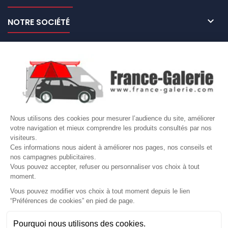

NOTRE SOCIÉTÉ

NOS MARQUES DE GALERIES

VOTRE COMPTE
Site protégé par reCAPTCHA.
Vie privée
-
Termes
Nous utilisons des cookies pour mesurer l’audience du site, améliorer
LETTRE D'INFORMATIONS
votre navigation et mieux comprendre les produits consultés par nos
visiteurs.
Ces informations nous aident à améliorer nos pages, nos conseils et
nos campagnes publicitaires.
Vous pouvez accepter, refuser ou personnaliser vos choix à tout
SUIVEZ-NOUS
moment.
Vous pouvez modifier vos choix à tout moment depuis le lien
“Préférences de cookies” en pied de page.
Gérer mes cookies
Besoin d'aide ?
Une question ? Nous sommes là pour vous accompagner
Pourquoi nous utilisons des cookies.