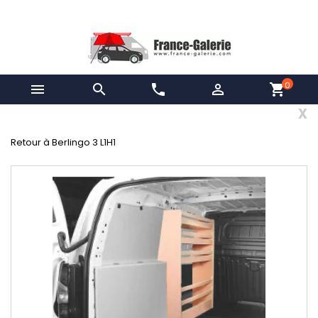
0


phone

shopping_cart
x
Retour à Berlingo 3 L1H1