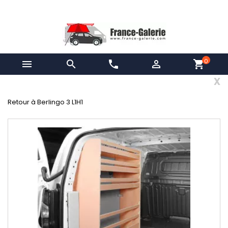
0


phone

shopping_cart
x
Retour à Berlingo 3 L1H1