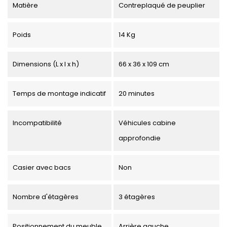
Matière
Contreplaqué de peuplier
Poids
14 Kg
Dimensions (L x l x h)
66 x 36 x 109 cm
Temps de montage indicatif
20 minutes
Incompatibilité
Véhicules cabine
approfondie
Casier avec bacs
Non
Nombre d'étagères
3 étagères
Positionnement du meuble
Arrière gauche