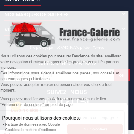

NOS MARQUES DE GALERIES

VOTRE COMPTE
Site protégé par reCAPTCHA.
Vie privée
-
Termes
Nous utilisons des cookies pour mesurer l’audience du site, améliorer
LETTRE D'INFORMATIONS
votre navigation et mieux comprendre les produits consultés par nos
visiteurs.
Ces informations nous aident à améliorer nos pages, nos conseils et
nos campagnes publicitaires.
Vous pouvez accepter, refuser ou personnaliser vos choix à tout
SUIVEZ-NOUS
moment.
Vous pouvez modifier vos choix à tout moment depuis le lien
“Préférences de cookies” en pied de page.
Gérer mes cookies
Besoin d'aide ?
Une question ? Nous sommes là pour vous accompagner
Pourquoi nous utilisons des cookies.
© Copyright 2026 France Galerie. Tous droits reservés.
Partage de données avec Google
Non, merci
Oui, volontiers
Cookies de mesure d’audience