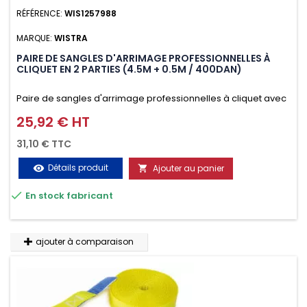
RÉFÉRENCE:
WIS1257988
MARQUE:
WISTRA
PAIRE DE SANGLES D'ARRIMAGE PROFESSIONNELLES À
CLIQUET EN 2 PARTIES (4.5M + 0.5M / 400DAN)
Paire de sangles d'arrimage professionnelles à cliquet avec
crochet en 2 parties (4.5M + 0.5M / 400daN), simple et rapide
25,92 € HT
Prix
d'utilisation. Permet d'arrimer et de sécuriser
31,10 € TTC
vos chargements pendant le transport. Matière polyester
Détails produit
Ajouter au panier
visibility

très résistante aux UV et aux variations de températures,

En stock fabricant
n'absorbe pas l'eau.
ajouter à comparaison