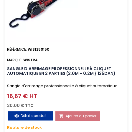
RÉFÉRENCE:
WIS1250150
MARQUE:
WISTRA
SANGLE D'ARRIMAGE PROFESSIONNELLE À CLIQUET
AUTOMATIQUE EN 2 PARTIES (2.0M + 0.2M / 125DAN)
Sangle d'arrimage professionnelle à cliquet automatique
avec crochet S en 2 parties (2.0M + 0.2M / 125daN), simple et
16,67 € HT
Prix
rapide d'utilisation. Permet d'arrimer et de sécuriser
20,00 € TTC
vos chargements pendant le transport. Matière polyester
Détails produit
Ajouter au panier
visibility

très résistante aux UV et aux variations de températures,
Rupture de stock
n'absorbe pas l'eau.