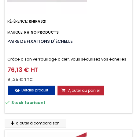
RÉFÉRENCE:
RHIRAS21
MARQUE:
RHINO PRODUCTS
PAIRE DE FIXATIONS D'ÉCHELLE
Grâce à son verrouillage à clef, vous sécurisez vos échelles
d'un seul geste aussi bien contre le vol que pendant le
76,13 € HT
Prix
transport. Référence vendue par paire.
91,35 € TTC
Détails produit
Ajouter au panier
visibility


Stock fabricant
ajouter à comparaison