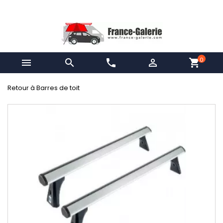
0


phone

shopping_cart
Retour à Barres de toit