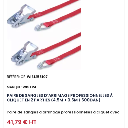
RÉFÉRENCE:
WIS1255107
MARQUE:
WISTRA
PAIRE DE SANGLES D'ARRIMAGE PROFESSIONNELLES À
CLIQUET EN 2 PARTIES (4.5M + 0.5M / 500DAN)
Paire de sangles d'arrimage professionnelles à cliquet avec
crochet en 2 parties (4.5M + 0.5M / 500daN), simple et rapide
41,79 € HT
Prix