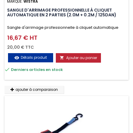
MARQUE:
WISTRA
SANGLE D'ARRIMAGE PROFESSIONNELLE À CLIQUET
AUTOMATIQUE EN 2 PARTIES (2.0M + 0.2M / 125DAN)
Sangle d'arrimage professionnelle à cliquet automatique
avec crochet deux doigts soudés en J en 2 parties (2.0M +
16,67 € HT
Prix
0.2M / 125daN), simple et rapide d'utilisation. Permet
20,00 € TTC
d'arrimer et de sécuriser vos chargements pendant le
Détails produit
Ajouter au panier
visibility

transport. Matière polyester très résistante aux UV et aux

Derniers articles en stock
variations de températures, n'absorbe pas l'eau.
ajouter à comparaison