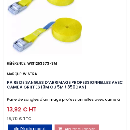
RÉFÉRENCE:
WIS1253673-3M
MARQUE:
WISTRA
PAIRE DE SANGLES D'ARRIMAGE PROFESSIONNELLES AVEC
CAME À GRIFFES (3M OU 5M / 350DAN)
Paire de sangles d'arrimage professionnelles avec came à
griffes (3M ou 5M / 350daN), simple et rapide d'utilisation.
13,92 € HT
Prix
Permet d'arrimer et de sécuriser vos chargements pendant
16,70 € TTC
le transport. Matière polyester très résistante aux UV et aux
Détails produit
Ajouter au panier
visibility
