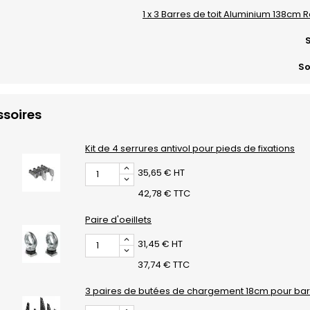
1 x 3 Barres de toit Aluminium 138cm 
S
So
soires
Kit de 4 serrures antivol pour pieds de fixations
35,65 € HT
42,78 € TTC
Paire d'oeillets
31,45 € HT
37,74 € TTC
3 paires de butées de chargement 18cm pour barr