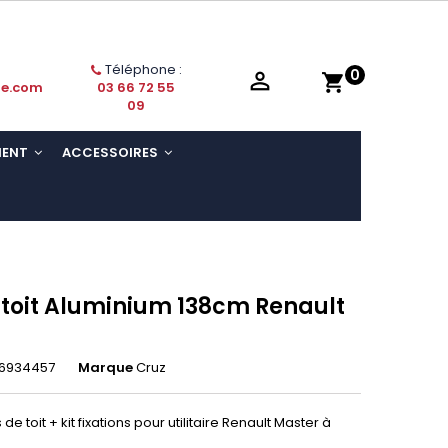
Téléphone :
0

shopping_cart
ie.com
03 66 72 55
09
MENT
ACCESSOIRES
 toit Aluminium 138cm Renault
6934457
Marque
Cruz
e toit + kit fixations pour utilitaire Renault Master
à