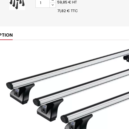
59,85 € HT
71,82 € TTC
PTION