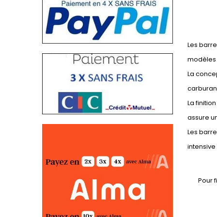
Les barre
modèles 
La concep
carburan
La finiti
assure un
Les barre
intensiv
Pour f