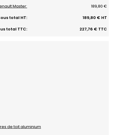
Renault Master:
189,80 €
ous total HT:
189,80 € HT
us total TTC:
227,76 € TTC
es de toit aluminium