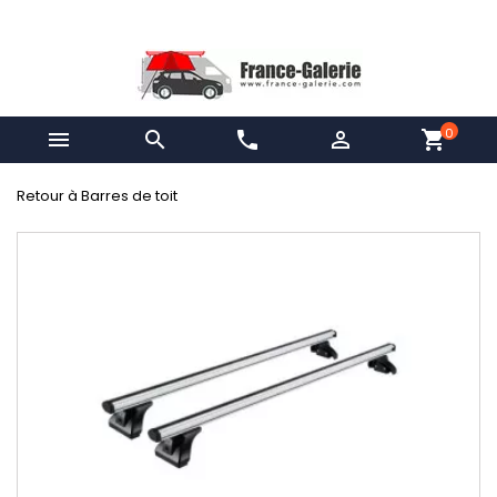
0


phone

shopping_cart
Retour à Barres de toit