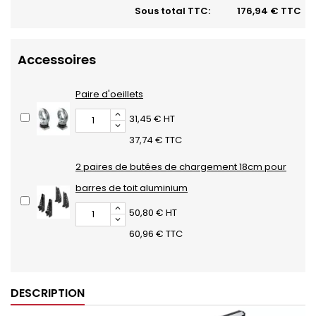
Sous total TTC:
176,94 € TTC
Accessoires
Paire d'oeillets
31,45 € HT
37,74 € TTC
2 paires de butées de chargement 18cm pour
barres de toit aluminium
50,80 € HT
60,96 € TTC
DESCRIPTION