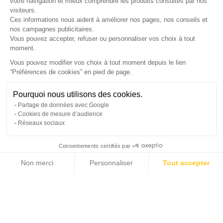
LETTRE D'INFORMATIONS
votre navigation et mieux comprendre les produits consultés par nos
visiteurs.
Ces informations nous aident à améliorer nos pages, nos conseils et
nos campagnes publicitaires.
Vous pouvez accepter, refuser ou personnaliser vos choix à tout
SUIVEZ-NOUS
moment.
Vous pouvez modifier vos choix à tout moment depuis le lien
“Préférences de cookies” en pied de page.
Gérer mes cookies
Besoin d'aide ?
Une question ? Nous sommes là pour vous accompagner
Pourquoi nous utilisons des cookies.
© Copyright 2026 France Galerie. Tous droits reservés.
Partage de données avec Google
Non, merci
Oui, volontiers
Cookies de mesure d’audience
Réseaux sociaux
Consentements certifiés par
💬
Besoin d'aide ?
Non merci
Personnaliser
Tout accepter
Cliquez-ici pour modifier vos préférences en matière de cookies
Axeptio consent
Plateforme de Gestion du Consentement : Personnalisez vos Options
Notre plateforme vous permet d'adapter et de gérer vos paramètres de confide