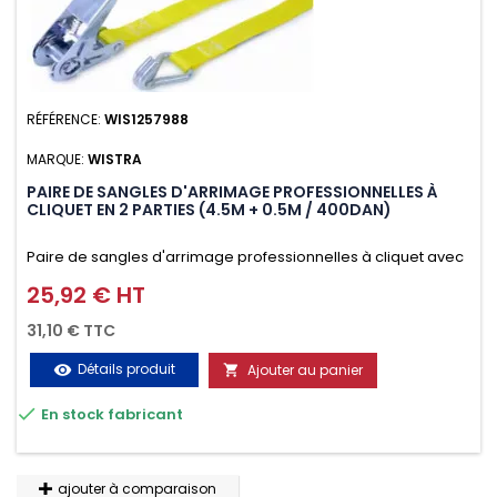
RÉFÉRENCE:
WIS1257988
MARQUE:
WISTRA
PAIRE DE SANGLES D'ARRIMAGE PROFESSIONNELLES À
CLIQUET EN 2 PARTIES (4.5M + 0.5M / 400DAN)
Paire de sangles d'arrimage professionnelles à cliquet avec
crochet en 2 parties (4.5M + 0.5M / 400daN), simple et rapide
25,92 € HT
Prix
d'utilisation. Permet d'arrimer et de sécuriser
31,10 € TTC
vos chargements pendant le transport. Matière polyester
Détails produit
Ajouter au panier
visibility

très résistante aux UV et aux variations de températures,

En stock fabricant
n'absorbe pas l'eau.
ajouter à comparaison