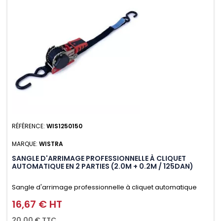
RÉFÉRENCE:
WIS1250150
MARQUE:
WISTRA
SANGLE D'ARRIMAGE PROFESSIONNELLE À CLIQUET
AUTOMATIQUE EN 2 PARTIES (2.0M + 0.2M / 125DAN)
Sangle d'arrimage professionnelle à cliquet automatique
avec crochet S en 2 parties (2.0M + 0.2M / 125daN), simple et
16,67 € HT
Prix
rapide d'utilisation. Permet d'arrimer et de sécuriser
20,00 € TTC