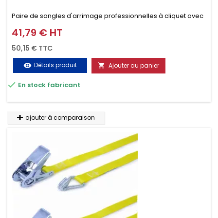
Paire de sangles d'arrimage professionnelles à cliquet avec
crochet en 2 parties (4.5M + 0.5M / 500daN), simple et rapide
41,79 € HT
Prix
d'utilisation. Permet d'arrimer et de sécuriser vos
50,15 € TTC
chargements pendant le transport. Matière polyester très
Détails produit
Ajouter au panier
visibility

résistante aux UV et aux variations de températures,

En stock fabricant
n'absorbe pas l'eau.
ajouter à comparaison