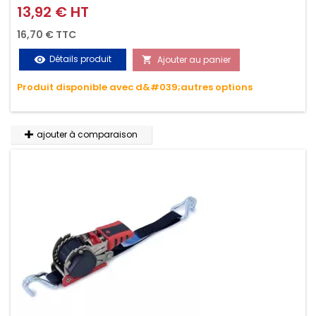
griffes (3M ou 5M / 350daN), simple et rapide d'utilisation.
13,92 € HT
Prix
Permet d'arrimer et de sécuriser vos chargements pendant
16,70 € TTC
le transport. Matière polyester très résistante aux UV et aux
Détails produit
Ajouter au panier
visibility

variations de températures, n'absorbe pas l'eau.
Produit disponible avec d&#039;autres options
ajouter à comparaison