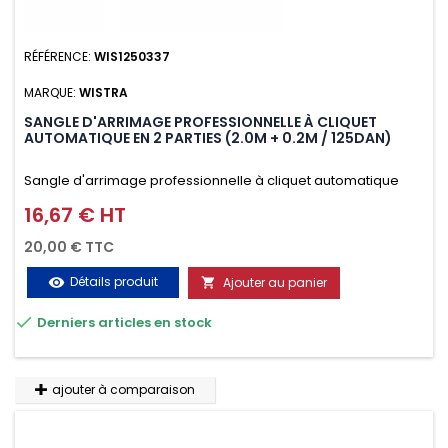
RÉFÉRENCE:
WIS1250337
MARQUE:
WISTRA
SANGLE D'ARRIMAGE PROFESSIONNELLE À CLIQUET
AUTOMATIQUE EN 2 PARTIES (2.0M + 0.2M / 125DAN)
Sangle d'arrimage professionnelle à cliquet automatique
avec crochet deux doigts soudés en J en 2 parties (2.0M +
16,67 € HT
Prix
0.2M / 125daN), simple et rapide d'utilisation. Permet
20,00 € TTC
d'arrimer et de sécuriser vos chargements pendant le
Détails produit
Ajouter au panier
visibility

transport. Matière polyester très résistante aux UV et aux

Derniers articles en stock
variations de températures, n'absorbe pas l'eau.
ajouter à comparaison