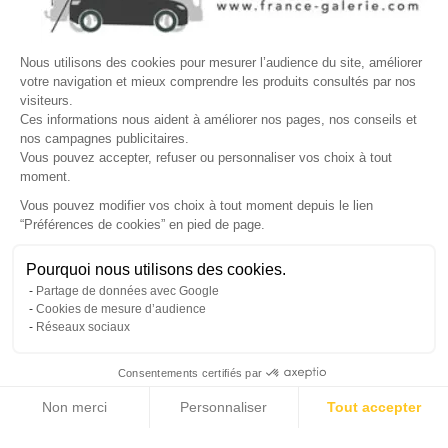
☎
Demander un rappel
×
Nous utilisons des cookies pour mesurer l’audience du site, améliorer
Nos conseillers vous rappellent du
Lundi au Vendredi
de
8h30 à
votre navigation et mieux comprendre les produits consultés par nos
visiteurs.
17h30
.
Ces informations nous aident à améliorer nos pages, nos conseils et
nos campagnes publicitaires.
Nom
*
Prénom
*
Vous pouvez accepter, refuser ou personnaliser vos choix à tout
moment.
Téléphone
*
Vous pouvez modifier vos choix à tout moment depuis le lien
“Préférences de cookies” en pied de page.
Gérer mes cookies
Jour souhaité
Besoin d'aide ?
Une question ? Nous sommes là pour vous accompagner
Pourquoi nous utilisons des cookies.
Créneau
Message
(facultatif)
Partage de données avec Google
Non, merci
Oui, volontiers
Cookies de mesure d’audience
Réseaux sociaux
Consentements certifiés par
Non merci
Personnaliser
Tout accepter
Annuler
Envoyer
Axeptio consent
Plateforme de Gestion du Consentement : Personnalisez vos Options