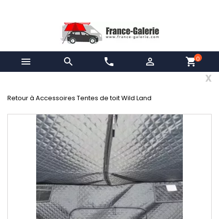
0


phone

shopping_cart
x
Retour à Accessoires Tentes de toit Wild Land