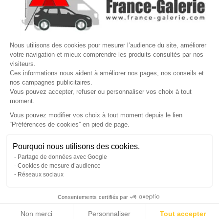
×
☎
Demander un rappel
×
Nous utilisons des cookies pour mesurer l’audience du site, améliorer
Nos conseillers vous rappellent du
Lundi au Vendredi
de
8h30 à
votre navigation et mieux comprendre les produits consultés par nos
visiteurs.
17h30
.
Ces informations nous aident à améliorer nos pages, nos conseils et
nos campagnes publicitaires.
Nom
*
Prénom
*
Vous pouvez accepter, refuser ou personnaliser vos choix à tout
moment.
Téléphone
*
Vous pouvez modifier vos choix à tout moment depuis le lien
“Préférences de cookies” en pied de page.
Gérer mes cookies
Jour souhaité
Besoin d'aide ?
Une question ? Nous sommes là pour vous accompagner
Pourquoi nous utilisons des cookies.
Créneau
Message
(facultatif)
Partage de données avec Google
Non, merci
Oui, volontiers
Cookies de mesure d’audience
Réseaux sociaux
Consentements certifiés par
Non merci
Personnaliser
Tout accepter
Annuler
Envoyer