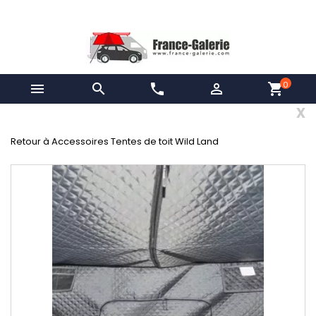
0


phone

shopping_cart
x
Retour à Accessoires Tentes de toit Wild Land