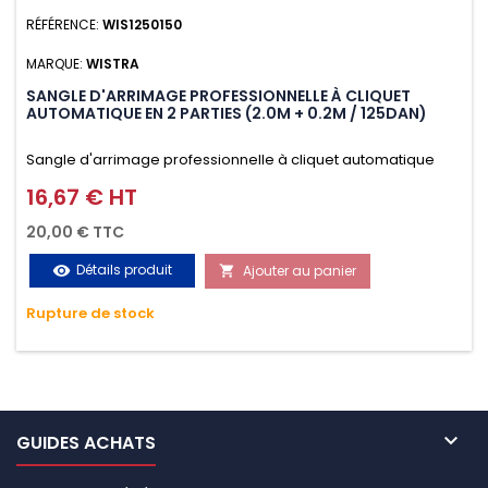
RÉFÉRENCE:
WIS1250150
MARQUE:
WISTRA
SANGLE D'ARRIMAGE PROFESSIONNELLE À CLIQUET
AUTOMATIQUE EN 2 PARTIES (2.0M + 0.2M / 125DAN)
Sangle d'arrimage professionnelle à cliquet automatique
avec crochet S en 2 parties (2.0M + 0.2M / 125daN), simple et
16,67 € HT
Prix
rapide d'utilisation. Permet d'arrimer et de sécuriser
20,00 € TTC
vos chargements pendant le transport. Matière polyester
Détails produit
Ajouter au panier
visibility

très résistante aux UV et aux variations de températures,
Rupture de stock
n'absorbe pas l'eau.

GUIDES ACHATS