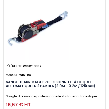
RÉFÉRENCE:
WIS1250337
MARQUE:
WISTRA
SANGLE D'ARRIMAGE PROFESSIONNELLE À CLIQUET
AUTOMATIQUE EN 2 PARTIES (2.0M + 0.2M / 125DAN)
Sangle d'arrimage professionnelle à cliquet automatique
avec crochet deux doigts soudés en J en 2 parties (2.0M +
16,67 € HT
Prix