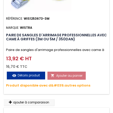
RÉFÉRENCE:
WIS1253673-3M
MARQUE:
WISTRA
PAIRE DE SANGLES D'ARRIMAGE PROFESSIONNELLES AVEC
CAME À GRIFFES (3M OU 5M / 350DAN)
Paire de sangles d'arrimage professionnelles avec came à
griffes (3M ou 5M / 350daN), simple et rapide d'utilisation.
13,92 € HT
Prix
Permet d'arrimer et de sécuriser vos chargements pendant
16,70 € TTC
le transport. Matière polyester très résistante aux UV et aux
Détails produit
Ajouter au panier
visibility

variations de températures, n'absorbe pas l'eau.
Produit disponible avec d&#039;autres options
ajouter à comparaison