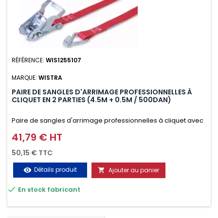
RÉFÉRENCE:
WIS1255107
MARQUE:
WISTRA
PAIRE DE SANGLES D'ARRIMAGE PROFESSIONNELLES À
CLIQUET EN 2 PARTIES (4.5M + 0.5M / 500DAN)
Paire de sangles d'arrimage professionnelles à cliquet avec
crochet en 2 parties (4.5M + 0.5M / 500daN), simple et rapide
41,79 € HT
Prix
d'utilisation. Permet d'arrimer et de sécuriser vos
50,15 € TTC
chargements pendant le transport. Matière polyester très
Détails produit
Ajouter au panier
visibility

résistante aux UV et aux variations de températures,

En stock fabricant
n'absorbe pas l'eau.