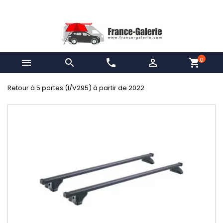
0


phone

shopping_cart
Retour à 5 portes (I/V295) à partir de 2022