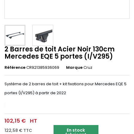
2 Barres de toit Acier Noir 130cm
Mercedes EQE 5 portes (I/V295)
Référence
CR921385936069
Marque
Cruz
Système de 2 barres de toit + kit fixations pour
Mercedes EQE 5
portes (I/V295) à partir de 2022
102,15 €
HT
En stock
122,58 €
TTC