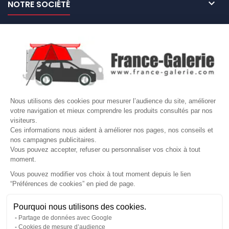

NOTRE SOCIÉTÉ

NOS MARQUES DE GALERIES

VOTRE COMPTE
Site protégé par reCAPTCHA.
Vie privée
-
Termes
Nous utilisons des cookies pour mesurer l’audience du site, améliorer
LETTRE D'INFORMATIONS
votre navigation et mieux comprendre les produits consultés par nos
visiteurs.
Ces informations nous aident à améliorer nos pages, nos conseils et
nos campagnes publicitaires.
Vous pouvez accepter, refuser ou personnaliser vos choix à tout
SUIVEZ-NOUS
moment.
Vous pouvez modifier vos choix à tout moment depuis le lien
“Préférences de cookies” en pied de page.
Gérer mes cookies
Pourquoi nous utilisons des cookies.
© Copyright 2026 France Galerie. Tous droits reservés.
Partage de données avec Google
Cookies de mesure d’audience