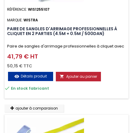
RÉFÉRENCE:
WIS1255107
MARQUE:
WISTRA
PAIRE DE SANGLES D'ARRIMAGE PROFESSIONNELLES À
CLIQUET EN 2 PARTIES (4.5M + 0.5M / 500DAN)
Paire de sangles d'arrimage professionnelles à cliquet avec
crochet en 2 parties (4.5M + 0.5M / 500daN), simple et rapide
41,79 € HT
Prix
d'utilisation. Permet d'arrimer et de sécuriser vos
50,15 € TTC
chargements pendant le transport. Matière polyester très
Détails produit
Ajouter au panier
visibility

résistante aux UV et aux variations de températures,

En stock fabricant
n'absorbe pas l'eau.
ajouter à comparaison