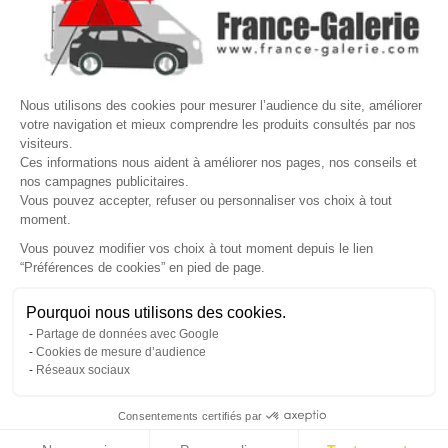

VOTRE COMPTE
Site protégé par reCAPTCHA.
Vie privée
-
Termes
Nous utilisons des cookies pour mesurer l’audience du site, améliorer
LETTRE D'INFORMATIONS
votre navigation et mieux comprendre les produits consultés par nos
visiteurs.
Ces informations nous aident à améliorer nos pages, nos conseils et
nos campagnes publicitaires.
Vous pouvez accepter, refuser ou personnaliser vos choix à tout
SUIVEZ-NOUS
moment.
Vous pouvez modifier vos choix à tout moment depuis le lien
“Préférences de cookies” en pied de page.
Gérer mes cookies
Besoin d'aide ?
Une question ? Nous sommes là pour vous accompagner
Pourquoi nous utilisons des cookies.
© Copyright 2026 France Galerie. Tous droits reservés.
Partage de données avec Google
Non, merci
Oui, volontiers
Cookies de mesure d’audience
Réseaux sociaux
Consentements certifiés par
💬
Besoin d'aide ?