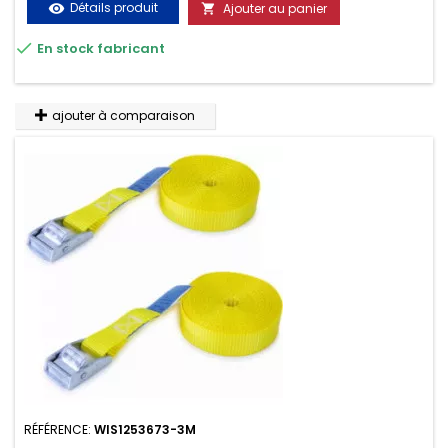
Détails produit
Ajouter au panier
visibility

très résistante aux UV et aux variations de températures,

En stock fabricant
n'absorbe pas l'eau.
ajouter à comparaison
RÉFÉRENCE:
WIS1253673-3M