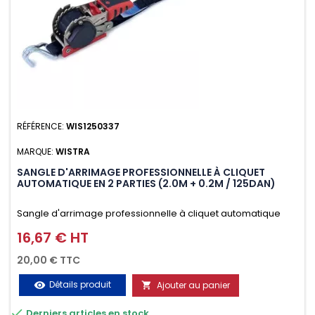
RÉFÉRENCE:
WIS1250337
MARQUE:
WISTRA
SANGLE D'ARRIMAGE PROFESSIONNELLE À CLIQUET
AUTOMATIQUE EN 2 PARTIES (2.0M + 0.2M / 125DAN)
Sangle d'arrimage professionnelle à cliquet automatique
avec crochet deux doigts soudés en J en 2 parties (2.0M +
16,67 € HT
Prix
0.2M / 125daN), simple et rapide d'utilisation. Permet
20,00 € TTC
d'arrimer et de sécuriser vos chargements pendant le
Détails produit
Ajouter au panier
visibility

transport. Matière polyester très résistante aux UV et aux

Derniers articles en stock