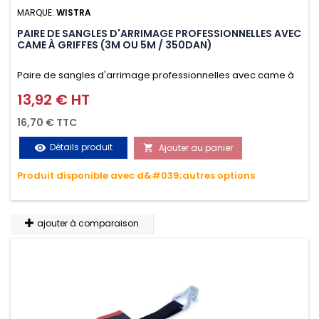
MARQUE:
WISTRA
PAIRE DE SANGLES D'ARRIMAGE PROFESSIONNELLES AVEC
CAME À GRIFFES (3M OU 5M / 350DAN)
Paire de sangles d'arrimage professionnelles avec came à
griffes (3M ou 5M / 350daN), simple et rapide d'utilisation.
13,92 € HT
Prix
Permet d'arrimer et de sécuriser vos chargements pendant
16,70 € TTC
le transport. Matière polyester très résistante aux UV et aux
Détails produit
Ajouter au panier
visibility

variations de températures, n'absorbe pas l'eau.
Produit disponible avec d&#039;autres options
ajouter à comparaison