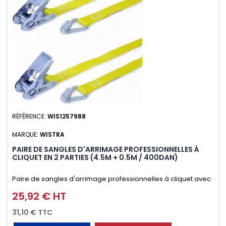
RÉFÉRENCE:
WIS1257988
MARQUE:
WISTRA
PAIRE DE SANGLES D'ARRIMAGE PROFESSIONNELLES À
CLIQUET EN 2 PARTIES (4.5M + 0.5M / 400DAN)
Paire de sangles d'arrimage professionnelles à cliquet avec
crochet en 2 parties (4.5M + 0.5M / 400daN), simple et rapide
25,92 € HT
Prix
d'utilisation. Permet d'arrimer et de sécuriser
31,10 € TTC
vos chargements pendant le transport. Matière polyester