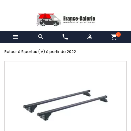
0


phone

shopping_cart
Retour à 5 portes (IV) à partir de 2022