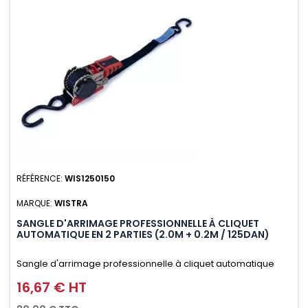
RÉFÉRENCE:
WIS1250150
MARQUE:
WISTRA
SANGLE D'ARRIMAGE PROFESSIONNELLE À CLIQUET
AUTOMATIQUE EN 2 PARTIES (2.0M + 0.2M / 125DAN)
Sangle d'arrimage professionnelle à cliquet automatique
avec crochet S en 2 parties (2.0M + 0.2M / 125daN), simple et
16,67 € HT
Prix
rapide d'utilisation. Permet d'arrimer et de sécuriser