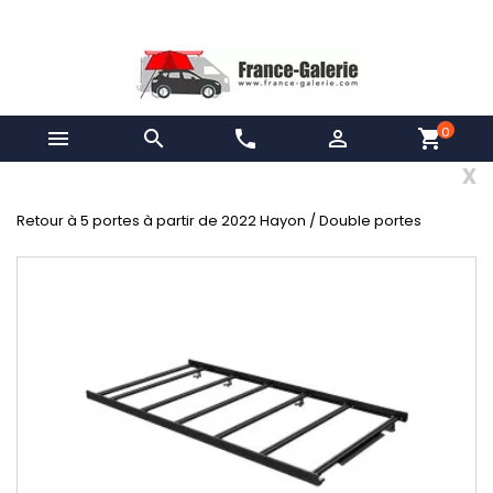
0


phone

shopping_cart
x
Retour à 5 portes à partir de 2022 Hayon / Double portes