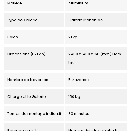
Matière
Aluminium
Type de Galerie
Galerie Monobloc
Poids
21 kg
Dimensions (L x l x h)
2450 x 1450 x 160 (mm) Hors
tout
Nombre de traverses
5 traverses
Charge Utile Galerie
150 Kg
Temps de montage indicatif
30 minutes
Perçage du toit
Non, reprise des points de