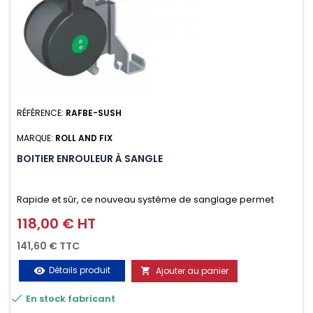
RÉFÉRENCE:
RAFBE-SUSH
MARQUE:
ROLL AND FIX
BOITIER ENROULEUR À SANGLE
Rapide et sûr, ce nouveau système de sanglage permet
d’arrimer le chargement sur la galerie en moins d’une
118,00 € HT
Prix
minute.
141,60 € TTC
Détails produit
Ajouter au panier
visibility


En stock fabricant