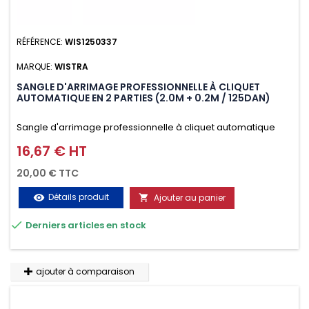
RÉFÉRENCE:
WIS1250337
MARQUE:
WISTRA
SANGLE D'ARRIMAGE PROFESSIONNELLE À CLIQUET
AUTOMATIQUE EN 2 PARTIES (2.0M + 0.2M / 125DAN)
Sangle d'arrimage professionnelle à cliquet automatique
avec crochet deux doigts soudés en J en 2 parties (2.0M +
16,67 € HT
Prix
0.2M / 125daN), simple et rapide d'utilisation. Permet
20,00 € TTC
d'arrimer et de sécuriser vos chargements pendant le
Détails produit
Ajouter au panier
visibility

transport. Matière polyester très résistante aux UV et aux

Derniers articles en stock
variations de températures, n'absorbe pas l'eau.
ajouter à comparaison