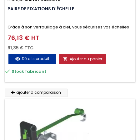
PAIRE DE FIXATIONS D'ÉCHELLE
Grâce à son verrouillage à clef, vous sécurisez vos échelles
d'un seul geste aussi bien contre le vol que pendant le
76,13 € HT
Prix
transport. Référence vendue par paire.
91,35 € TTC
Détails produit
Ajouter au panier
visibility


Stock fabricant
ajouter à comparaison