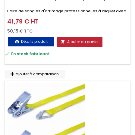
Paire de sangles d'arrimage professionnelles à cliquet avec
crochet en 2 parties (4.5M + 0.5M / 500daN), simple et rapide
41,79 € HT
Prix
d'utilisation. Permet d'arrimer et de sécuriser vos
50,15 € TTC
chargements pendant le transport. Matière polyester très
Détails produit
Ajouter au panier
visibility

résistante aux UV et aux variations de températures,

En stock fabricant
n'absorbe pas l'eau.
ajouter à comparaison