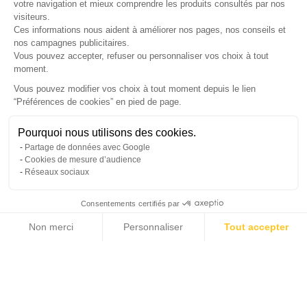
LETTRE D'INFORMATIONS
votre navigation et mieux comprendre les produits consultés par nos
visiteurs.
Ces informations nous aident à améliorer nos pages, nos conseils et
nos campagnes publicitaires.
Vous pouvez accepter, refuser ou personnaliser vos choix à tout
SUIVEZ-NOUS
moment.
Vous pouvez modifier vos choix à tout moment depuis le lien
“Préférences de cookies” en pied de page.
Gérer mes cookies
Besoin d'aide ?
Une question ? Nous sommes là pour vous accompagner
Pourquoi nous utilisons des cookies.
© Copyright 2026 France Galerie. Tous droits reservés.
Partage de données avec Google
Non, merci
Oui, volontiers
Cookies de mesure d’audience
Réseaux sociaux
Consentements certifiés par
💬
Besoin d'aide ?
Non merci
Personnaliser
Tout accepter
Cliquez-ici pour modifier vos préférences en matière de cookies
Axeptio consent
Plateforme de Gestion du Consentement : Personnalisez vos Options
Notre plateforme vous permet d'adapter et de gérer vos paramètres de confide