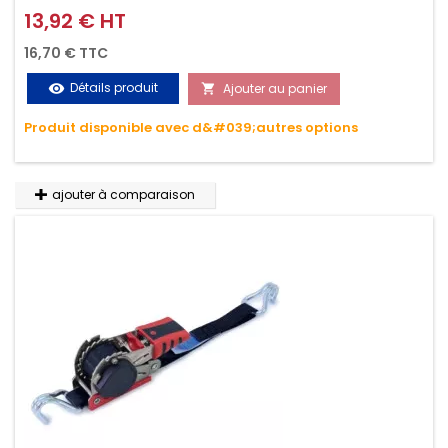
griffes (3M ou 5M / 350daN), simple et rapide d'utilisation.
13,92 € HT
Prix
Permet d'arrimer et de sécuriser vos chargements pendant
16,70 € TTC
le transport. Matière polyester très résistante aux UV et aux
Détails produit
Ajouter au panier
visibility

variations de températures, n'absorbe pas l'eau.
Produit disponible avec d&#039;autres options
ajouter à comparaison