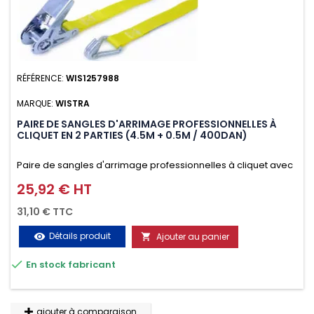
RÉFÉRENCE:
WIS1257988
MARQUE:
WISTRA
PAIRE DE SANGLES D'ARRIMAGE PROFESSIONNELLES À
CLIQUET EN 2 PARTIES (4.5M + 0.5M / 400DAN)
Paire de sangles d'arrimage professionnelles à cliquet avec
crochet en 2 parties (4.5M + 0.5M / 400daN), simple et rapide
25,92 € HT
Prix
d'utilisation. Permet d'arrimer et de sécuriser
31,10 € TTC
vos chargements pendant le transport. Matière polyester
Détails produit
Ajouter au panier
visibility

très résistante aux UV et aux variations de températures,

En stock fabricant
n'absorbe pas l'eau.
ajouter à comparaison