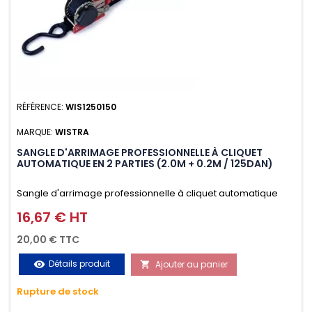
RÉFÉRENCE:
WIS1250150
MARQUE:
WISTRA
SANGLE D'ARRIMAGE PROFESSIONNELLE À CLIQUET
AUTOMATIQUE EN 2 PARTIES (2.0M + 0.2M / 125DAN)
Sangle d'arrimage professionnelle à cliquet automatique
avec crochet S en 2 parties (2.0M + 0.2M / 125daN), simple et
16,67 € HT
Prix
rapide d'utilisation. Permet d'arrimer et de sécuriser
20,00 € TTC
vos chargements pendant le transport. Matière polyester
Détails produit
Ajouter au panier
visibility

très résistante aux UV et aux variations de températures,
Rupture de stock
n'absorbe pas l'eau.