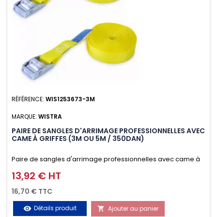
RÉFÉRENCE:
WIS1253673-3M
MARQUE:
WISTRA
PAIRE DE SANGLES D'ARRIMAGE PROFESSIONNELLES AVEC
CAME À GRIFFES (3M OU 5M / 350DAN)
Paire de sangles d'arrimage professionnelles avec came à
griffes (3M ou 5M / 350daN), simple et rapide d'utilisation.
13,92 € HT
Prix
Permet d'arrimer et de sécuriser vos chargements pendant
16,70 € TTC
le transport. Matière polyester très résistante aux UV et aux
Détails produit
Ajouter au panier
visibility
