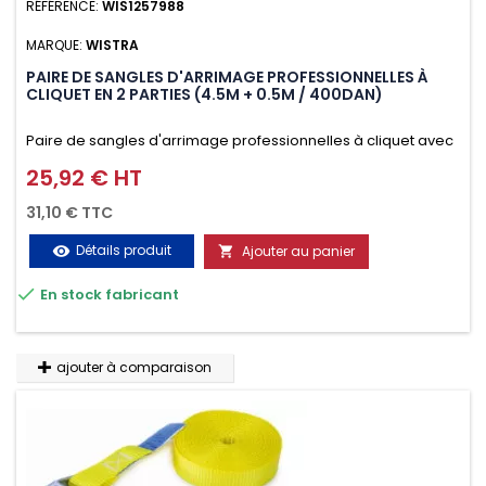
RÉFÉRENCE:
WIS1257988
MARQUE:
WISTRA
PAIRE DE SANGLES D'ARRIMAGE PROFESSIONNELLES À
CLIQUET EN 2 PARTIES (4.5M + 0.5M / 400DAN)
Paire de sangles d'arrimage professionnelles à cliquet avec
crochet en 2 parties (4.5M + 0.5M / 400daN), simple et rapide
25,92 € HT
Prix
d'utilisation. Permet d'arrimer et de sécuriser
31,10 € TTC
vos chargements pendant le transport. Matière polyester
Détails produit
Ajouter au panier
visibility

très résistante aux UV et aux variations de températures,

En stock fabricant
n'absorbe pas l'eau.
ajouter à comparaison