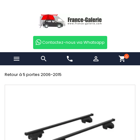
Contactez-nous via Whatsapp
0


phone

shopping_cart
Retour à 5 portes 2006-2015