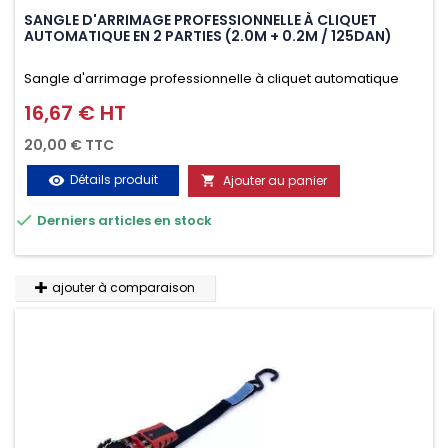
SANGLE D'ARRIMAGE PROFESSIONNELLE À CLIQUET
AUTOMATIQUE EN 2 PARTIES (2.0M + 0.2M / 125DAN)
Sangle d'arrimage professionnelle à cliquet automatique
avec crochet deux doigts soudés en J en 2 parties (2.0M +
16,67 € HT
Prix
0.2M / 125daN), simple et rapide d'utilisation. Permet
20,00 € TTC
d'arrimer et de sécuriser vos chargements pendant le
Détails produit
Ajouter au panier
visibility

transport. Matière polyester très résistante aux UV et aux

Derniers articles en stock
variations de températures, n'absorbe pas l'eau.
ajouter à comparaison