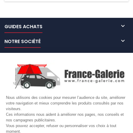

GUIDES ACHATS

NOTRE SOCIÉTÉ

NOS MARQUES DE GALERIES

VOTRE COMPTE
Site protégé par reCAPTCHA.
Vie privée
-
Termes
Nous utilisons des cookies pour mesurer l’audience du site, améliorer
LETTRE D'INFORMATIONS
votre navigation et mieux comprendre les produits consultés par nos
visiteurs.
Ces informations nous aident à améliorer nos pages, nos conseils et
nos campagnes publicitaires.
Vous pouvez accepter, refuser ou personnaliser vos choix à tout
moment.