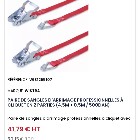
RÉFÉRENCE:
WIS1255107
MARQUE:
WISTRA
PAIRE DE SANGLES D'ARRIMAGE PROFESSIONNELLES À
CLIQUET EN 2 PARTIES (4.5M + 0.5M / 500DAN)
Paire de sangles d'arrimage professionnelles à cliquet avec
crochet en 2 parties (4.5M + 0.5M / 500daN), simple et rapide
41,79 € HT
Prix
d'utilisation. Permet d'arrimer et de sécuriser vos
50,15 € TTC