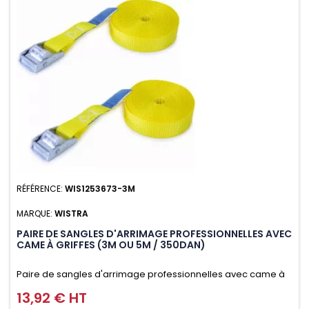
RÉFÉRENCE:
WIS1253673-3M
MARQUE:
WISTRA
PAIRE DE SANGLES D'ARRIMAGE PROFESSIONNELLES AVEC
CAME À GRIFFES (3M OU 5M / 350DAN)
Paire de sangles d'arrimage professionnelles avec came à
griffes (3M ou 5M / 350daN), simple et rapide d'utilisation.
13,92 € HT
Prix