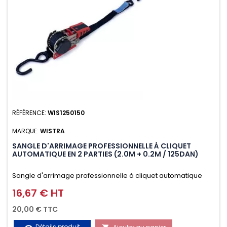
RÉFÉRENCE:
WIS1250150
MARQUE:
WISTRA
SANGLE D'ARRIMAGE PROFESSIONNELLE À CLIQUET
AUTOMATIQUE EN 2 PARTIES (2.0M + 0.2M / 125DAN)
Sangle d'arrimage professionnelle à cliquet automatique
avec crochet S en 2 parties (2.0M + 0.2M / 125daN), simple et
16,67 € HT
Prix
rapide d'utilisation. Permet d'arrimer et de sécuriser
20,00 € TTC
vos chargements pendant le transport. Matière polyester
Détails produit