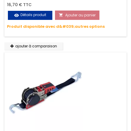
Permet d'arrimer et de sécuriser vos chargements pendant
16,70 € TTC
le transport. Matière polyester très résistante aux UV et aux
Détails produit
Ajouter au panier
visibility

variations de températures, n'absorbe pas l'eau.
Produit disponible avec d&#039;autres options
ajouter à comparaison