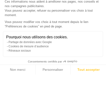
Ces informations nous aident à améliorer nos pages, nos conseils et
nos campagnes publicitaires.
Vous pouvez accepter, refuser ou personnaliser vos choix à tout
moment.
SUIVEZ-NOUS
Vous pouvez modifier vos choix à tout moment depuis le lien
“Préférences de cookies” en pied de page.
Gérer mes cookies
Besoin d'aide ?
Une question ? Nous sommes là pour vous accompagner
Pourquoi nous utilisons des cookies.
© Copyright 2026 France Galerie. Tous droits reservés.
Partage de données avec Google
Non, merci
Oui, volontiers
Cookies de mesure d’audience
Réseaux sociaux
Consentements certifiés par
💬
Besoin d'aide ?
Non merci
Personnaliser
Tout accepter
Cliquez-ici pour modifier vos préférences en matière de cookies
Axeptio consent
Plateforme de Gestion du Consentement : Personnalisez vos Options
Notre plateforme vous permet d'adapter et de gérer vos paramètres de confide