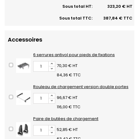
Sous total HT:
323,20 € HT
Sous total TTC:
387,84 € TTC
Accessoires
6 serrures antivol pour pieds de fixations
70,30 € HT
84,36 € TTC
Rouleau de chargement version double portes
96,67 € HT
116,00 € TTC
Paire de butées de chargement
52,85 € HT
63,42 € TTC