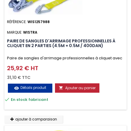
RÉFÉRENCE:
WIS1257988
MARQUE:
WISTRA
PAIRE DE SANGLES D'ARRIMAGE PROFESSIONNELLES À
CLIQUET EN 2 PARTIES (4.5M + 0.5M / 400DAN)
Paire de sangles d'arrimage professionnelles à cliquet avec
crochet en 2 parties (4.5M + 0.5M / 400daN), simple et rapide
25,92 € HT
Prix
d'utilisation. Permet d'arrimer et de sécuriser
31,10 € TTC
vos chargements pendant le transport. Matière polyester
Détails produit
Ajouter au panier
visibility

très résistante aux UV et aux variations de températures,

En stock fabricant
n'absorbe pas l'eau.
ajouter à comparaison