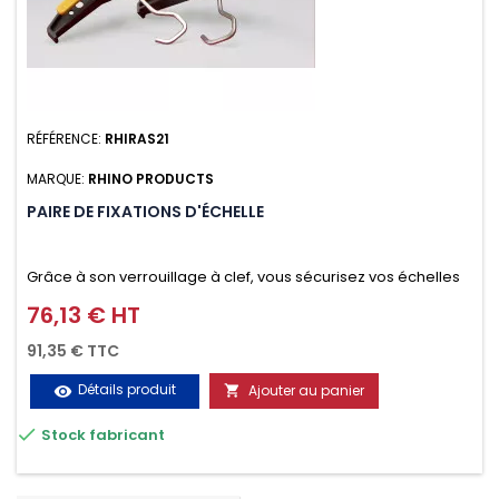
RÉFÉRENCE:
RHIRAS21
MARQUE:
RHINO PRODUCTS
PAIRE DE FIXATIONS D'ÉCHELLE
Grâce à son verrouillage à clef, vous sécurisez vos échelles
d'un seul geste aussi bien contre le vol que pendant le
76,13 € HT
Prix
transport. Référence vendue par paire.
91,35 € TTC
Détails produit
Ajouter au panier
visibility


Stock fabricant