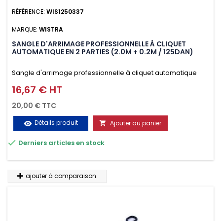
RÉFÉRENCE:
WIS1250337
MARQUE:
WISTRA
SANGLE D'ARRIMAGE PROFESSIONNELLE À CLIQUET
AUTOMATIQUE EN 2 PARTIES (2.0M + 0.2M / 125DAN)
Sangle d'arrimage professionnelle à cliquet automatique
avec crochet deux doigts soudés en J en 2 parties (2.0M +
16,67 € HT
Prix
0.2M / 125daN), simple et rapide d'utilisation. Permet
20,00 € TTC
d'arrimer et de sécuriser vos chargements pendant le
Détails produit
Ajouter au panier
visibility

transport. Matière polyester très résistante aux UV et aux

Derniers articles en stock
variations de températures, n'absorbe pas l'eau.
ajouter à comparaison