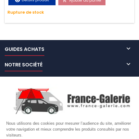
Ajouter au panier
visibility

très résistante aux UV et aux variations de températures,
Rupture de stock
n'absorbe pas l'eau.

GUIDES ACHATS

NOTRE SOCIÉTÉ

NOS MARQUES DE GALERIES

VOTRE COMPTE
Site protégé par reCAPTCHA.
Vie privée
-
Termes
Nous utilisons des cookies pour mesurer l’audience du site, améliorer
votre navigation et mieux comprendre les produits consultés par nos
LETTRE D'INFORMATIONS
visiteurs.