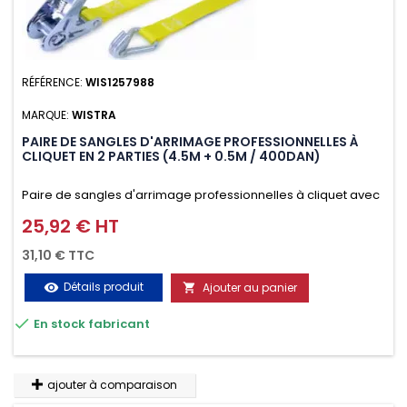
RÉFÉRENCE:
WIS1257988
MARQUE:
WISTRA
PAIRE DE SANGLES D'ARRIMAGE PROFESSIONNELLES À
CLIQUET EN 2 PARTIES (4.5M + 0.5M / 400DAN)
Paire de sangles d'arrimage professionnelles à cliquet avec
crochet en 2 parties (4.5M + 0.5M / 400daN), simple et rapide
25,92 € HT
Prix
d'utilisation. Permet d'arrimer et de sécuriser
31,10 € TTC
vos chargements pendant le transport. Matière polyester
Détails produit
Ajouter au panier
visibility

très résistante aux UV et aux variations de températures,

En stock fabricant
n'absorbe pas l'eau.
ajouter à comparaison