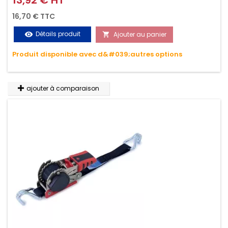
Permet d'arrimer et de sécuriser vos chargements pendant
16,70 € TTC
le transport. Matière polyester très résistante aux UV et aux
Détails produit
Ajouter au panier
visibility

variations de températures, n'absorbe pas l'eau.
Produit disponible avec d&#039;autres options
ajouter à comparaison