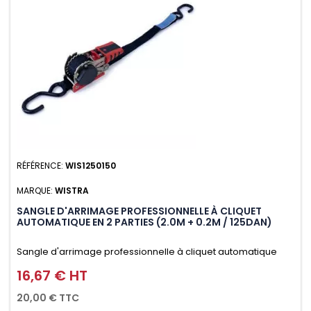
RÉFÉRENCE:
WIS1250150
MARQUE:
WISTRA
SANGLE D'ARRIMAGE PROFESSIONNELLE À CLIQUET
AUTOMATIQUE EN 2 PARTIES (2.0M + 0.2M / 125DAN)
Sangle d'arrimage professionnelle à cliquet automatique
avec crochet S en 2 parties (2.0M + 0.2M / 125daN), simple et
16,67 € HT
Prix
rapide d'utilisation. Permet d'arrimer et de sécuriser
20,00 € TTC