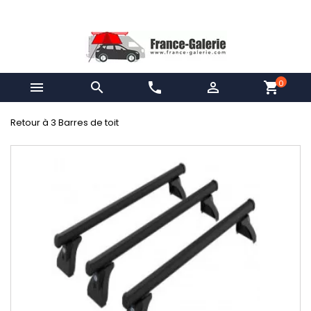
0


phone

shopping_cart
Retour à 3 Barres de toit