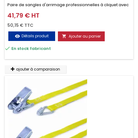
Paire de sangles d'arrimage professionnelles à cliquet avec
crochet en 2 parties (4.5M + 0.5M / 500daN), simple et rapide
41,79 € HT
Prix
d'utilisation. Permet d'arrimer et de sécuriser vos
50,15 € TTC
chargements pendant le transport. Matière polyester très
Détails produit
Ajouter au panier
visibility

résistante aux UV et aux variations de températures,

En stock fabricant
n'absorbe pas l'eau.
ajouter à comparaison