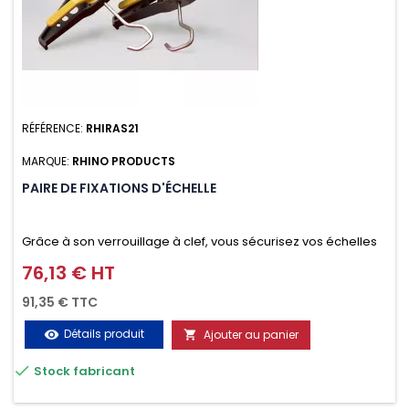
RÉFÉRENCE:
RHIRAS21
MARQUE:
RHINO PRODUCTS
PAIRE DE FIXATIONS D'ÉCHELLE
Grâce à son verrouillage à clef, vous sécurisez vos échelles
d'un seul geste aussi bien contre le vol que pendant le
76,13 € HT
Prix
transport. Référence vendue par paire.
91,35 € TTC
Détails produit
Ajouter au panier
visibility


Stock fabricant