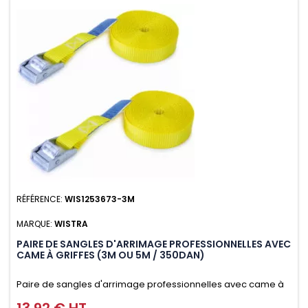
RÉFÉRENCE:
WIS1253673-3M
MARQUE:
WISTRA
PAIRE DE SANGLES D'ARRIMAGE PROFESSIONNELLES AVEC
CAME À GRIFFES (3M OU 5M / 350DAN)
Paire de sangles d'arrimage professionnelles avec came à
griffes (3M ou 5M / 350daN), simple et rapide d'utilisation.
13,92 € HT
Prix