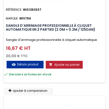
RÉFÉRENCE:
WIS1250337
MARQUE:
WISTRA
SANGLE D'ARRIMAGE PROFESSIONNELLE À CLIQUET
AUTOMATIQUE EN 2 PARTIES (2.0M + 0.2M / 125DAN)
Sangle d'arrimage professionnelle à cliquet automatique
avec crochet deux doigts soudés en J en 2 parties (2.0M +
16,67 € HT
Prix
0.2M / 125daN), simple et rapide d'utilisation. Permet
20,00 € TTC
d'arrimer et de sécuriser vos chargements pendant le
Détails produit
Ajouter au panier
visibility

transport. Matière polyester très résistante aux UV et aux

Derniers articles en stock
variations de températures, n'absorbe pas l'eau.
ajouter à comparaison