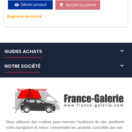
vos chargements pendant le transport. Matière polyester
Détails produit
Ajouter au panier
visibility

très résistante aux UV et aux variations de températures,
Rupture de stock
n'absorbe pas l'eau.

GUIDES ACHATS

NOTRE SOCIÉTÉ

NOS MARQUES DE GALERIES

VOTRE COMPTE
Site protégé par reCAPTCHA.
Vie privée
-
Termes
Nous utilisons des cookies pour mesurer l’audience du site, améliorer
LETTRE D'INFORMATIONS
votre navigation et mieux comprendre les produits consultés par nos