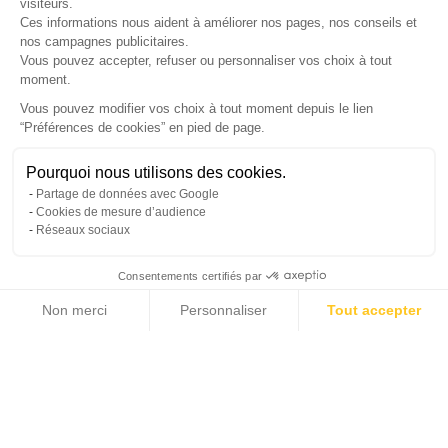
visiteurs.
Ces informations nous aident à améliorer nos pages, nos conseils et
nos campagnes publicitaires.
Vous pouvez accepter, refuser ou personnaliser vos choix à tout
SUIVEZ-NOUS
moment.
Vous pouvez modifier vos choix à tout moment depuis le lien
“Préférences de cookies” en pied de page.
Gérer mes cookies
Pourquoi nous utilisons des cookies.
© Copyright 2026 France Galerie. Tous droits reservés.
Partage de données avec Google
Cookies de mesure d’audience
Réseaux sociaux
Consentements certifiés par
Non merci
Personnaliser
Tout accepter
Cliquez-ici pour modifier vos préférences en matière de cookies
Axeptio consent
Plateforme de Gestion du Consentement : Personnalisez vos Options
Notre plateforme vous permet d'adapter et de gérer vos paramètres de confide