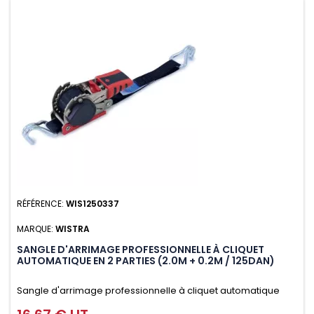
RÉFÉRENCE:
WIS1250337
MARQUE:
WISTRA
SANGLE D'ARRIMAGE PROFESSIONNELLE À CLIQUET
AUTOMATIQUE EN 2 PARTIES (2.0M + 0.2M / 125DAN)
Sangle d'arrimage professionnelle à cliquet automatique
avec crochet deux doigts soudés en J en 2 parties (2.0M +
Prix