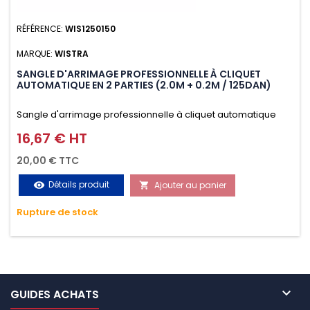
RÉFÉRENCE:
WIS1250150
MARQUE:
WISTRA
SANGLE D'ARRIMAGE PROFESSIONNELLE À CLIQUET
AUTOMATIQUE EN 2 PARTIES (2.0M + 0.2M / 125DAN)
Sangle d'arrimage professionnelle à cliquet automatique
avec crochet S en 2 parties (2.0M + 0.2M / 125daN), simple et
16,67 € HT
Prix
rapide d'utilisation. Permet d'arrimer et de sécuriser
20,00 € TTC
vos chargements pendant le transport. Matière polyester
Détails produit
Ajouter au panier
visibility

très résistante aux UV et aux variations de températures,
Rupture de stock
n'absorbe pas l'eau.

GUIDES ACHATS