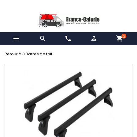
0


phone

shopping_cart
Retour à 3 Barres de toit