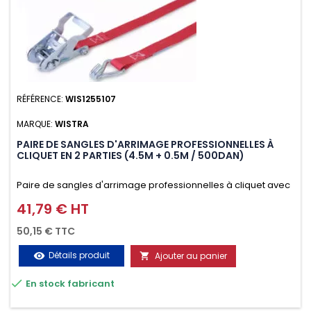
RÉFÉRENCE:
WIS1255107
MARQUE:
WISTRA
PAIRE DE SANGLES D'ARRIMAGE PROFESSIONNELLES À
CLIQUET EN 2 PARTIES (4.5M + 0.5M / 500DAN)
Paire de sangles d'arrimage professionnelles à cliquet avec
crochet en 2 parties (4.5M + 0.5M / 500daN), simple et rapide
41,79 € HT
Prix
d'utilisation. Permet d'arrimer et de sécuriser vos
50,15 € TTC
chargements pendant le transport. Matière polyester très
Détails produit
Ajouter au panier
visibility

résistante aux UV et aux variations de températures,

En stock fabricant
n'absorbe pas l'eau.