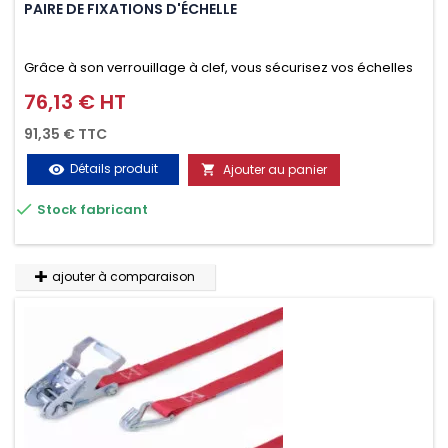
PAIRE DE FIXATIONS D'ÉCHELLE
Grâce à son verrouillage à clef, vous sécurisez vos échelles
d'un seul geste aussi bien contre le vol que pendant le
76,13 € HT
Prix
transport. Référence vendue par paire.
91,35 € TTC
Détails produit
Ajouter au panier
visibility


Stock fabricant
ajouter à comparaison