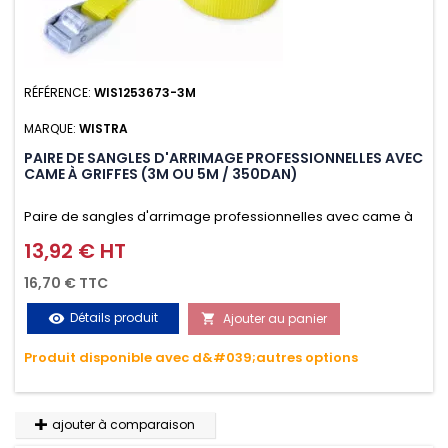
RÉFÉRENCE:
WIS1253673-3M
MARQUE:
WISTRA
PAIRE DE SANGLES D'ARRIMAGE PROFESSIONNELLES AVEC
CAME À GRIFFES (3M OU 5M / 350DAN)
Paire de sangles d'arrimage professionnelles avec came à
griffes (3M ou 5M / 350daN), simple et rapide d'utilisation.
13,92 € HT
Prix
Permet d'arrimer et de sécuriser vos chargements pendant
16,70 € TTC
le transport. Matière polyester très résistante aux UV et aux
Détails produit
Ajouter au panier
visibility

variations de températures, n'absorbe pas l'eau.
Produit disponible avec d&#039;autres options
ajouter à comparaison