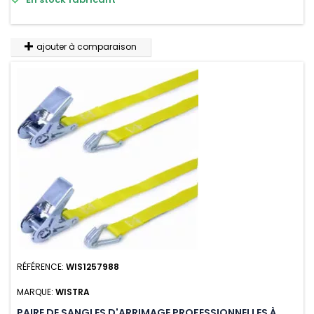
résistante aux UV et aux variations de températures,

En stock fabricant
n'absorbe pas l'eau.
ajouter à comparaison
RÉFÉRENCE:
WIS1257988
MARQUE:
WISTRA