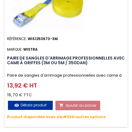
RÉFÉRENCE:
WIS1253673-3M
MARQUE:
WISTRA
PAIRE DE SANGLES D'ARRIMAGE PROFESSIONNELLES AVEC
CAME À GRIFFES (3M OU 5M / 350DAN)
Paire de sangles d'arrimage professionnelles avec came à
griffes (3M ou 5M / 350daN), simple et rapide d'utilisation.
13,92 € HT
Prix
Permet d'arrimer et de sécuriser vos chargements pendant
16,70 € TTC
le transport. Matière polyester très résistante aux UV et aux
Détails produit
Ajouter au panier
visibility

variations de températures, n'absorbe pas l'eau.
Produit disponible avec d&#039;autres options