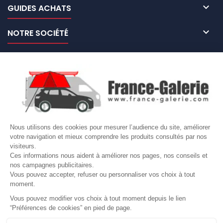

GUIDES ACHATS

NOTRE SOCIÉTÉ

NOS MARQUES DE GALERIES

VOTRE COMPTE
Nous utilisons des cookies pour mesurer l’audience du site, améliorer
Site protégé par reCAPTCHA.
Vie privée
-
Termes
votre navigation et mieux comprendre les produits consultés par nos
visiteurs.
LETTRE D'INFORMATIONS
Ces informations nous aident à améliorer nos pages, nos conseils et
nos campagnes publicitaires.
Vous pouvez accepter, refuser ou personnaliser vos choix à tout
moment.
Vous pouvez modifier vos choix à tout moment depuis le lien
SUIVEZ-NOUS
“Préférences de cookies” en pied de page.
Gérer mes cookies