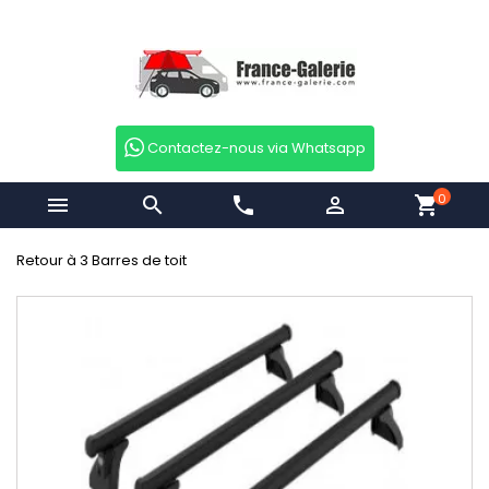
Contactez-nous via Whatsapp
0


phone

shopping_cart
Retour à 3 Barres de toit