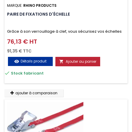
RÉFÉRENCE:
RHIRAS21
MARQUE:
RHINO PRODUCTS
PAIRE DE FIXATIONS D'ÉCHELLE
Grâce à son verrouillage à clef, vous sécurisez vos échelles
d'un seul geste aussi bien contre le vol que pendant le
76,13 € HT
Prix
transport. Référence vendue par paire.
91,35 € TTC
Détails produit
Ajouter au panier
visibility


Stock fabricant
ajouter à comparaison