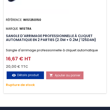
RÉFÉRENCE:
WIS1250150
MARQUE:
WISTRA
SANGLE D'ARRIMAGE PROFESSIONNELLE À CLIQUET
AUTOMATIQUE EN 2 PARTIES (2.0M + 0.2M / 125DAN)
Sangle d'arrimage professionnelle à cliquet automatique
avec crochet S en 2 parties (2.0M + 0.2M / 125daN), simple et
16,67 € HT
Prix
rapide d'utilisation. Permet d'arrimer et de sécuriser
20,00 € TTC
vos chargements pendant le transport. Matière polyester
Détails produit
Ajouter au panier
visibility

très résistante aux UV et aux variations de températures,
Rupture de stock
n'absorbe pas l'eau.