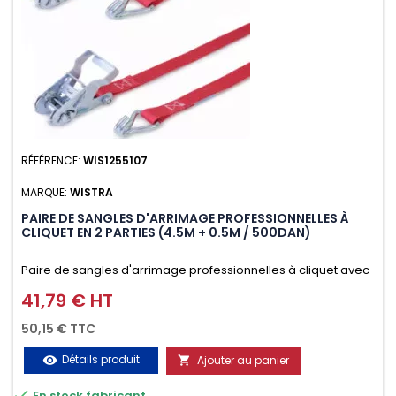
RÉFÉRENCE:
WIS1255107
MARQUE:
WISTRA
PAIRE DE SANGLES D'ARRIMAGE PROFESSIONNELLES À
CLIQUET EN 2 PARTIES (4.5M + 0.5M / 500DAN)
Paire de sangles d'arrimage professionnelles à cliquet avec
crochet en 2 parties (4.5M + 0.5M / 500daN), simple et rapide
41,79 € HT
Prix
d'utilisation. Permet d'arrimer et de sécuriser vos
50,15 € TTC
chargements pendant le transport. Matière polyester très
Détails produit
Ajouter au panier
visibility
