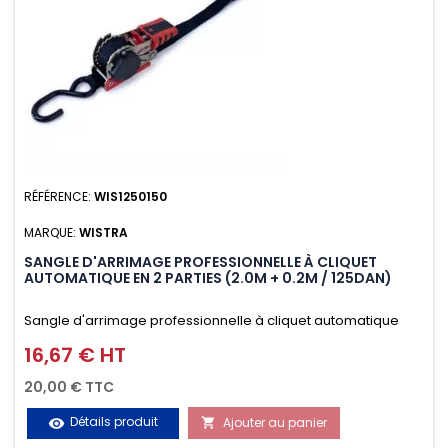
RÉFÉRENCE:
WIS1250150
MARQUE:
WISTRA
SANGLE D'ARRIMAGE PROFESSIONNELLE À CLIQUET
AUTOMATIQUE EN 2 PARTIES (2.0M + 0.2M / 125DAN)
Sangle d'arrimage professionnelle à cliquet automatique
avec crochet S en 2 parties (2.0M + 0.2M / 125daN), simple et
16,67 € HT
Prix
rapide d'utilisation. Permet d'arrimer et de sécuriser
20,00 € TTC
vos chargements pendant le transport. Matière polyester
Détails produit
Ajouter au panier
visibility

très résistante aux UV et aux variations de températures,