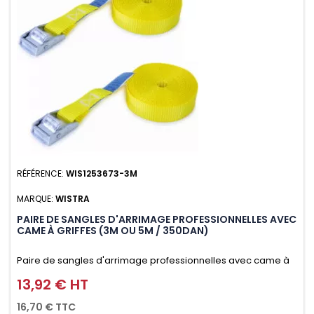
RÉFÉRENCE:
WIS1253673-3M
MARQUE:
WISTRA
PAIRE DE SANGLES D'ARRIMAGE PROFESSIONNELLES AVEC
CAME À GRIFFES (3M OU 5M / 350DAN)
Paire de sangles d'arrimage professionnelles avec came à
griffes (3M ou 5M / 350daN), simple et rapide d'utilisation.
13,92 € HT
Prix
Permet d'arrimer et de sécuriser vos chargements pendant
16,70 € TTC