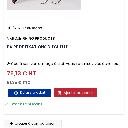
RÉFÉRENCE:
RHIRAS21
MARQUE:
RHINO PRODUCTS
PAIRE DE FIXATIONS D'ÉCHELLE
Grâce à son verrouillage à clef, vous sécurisez vos échelles
d'un seul geste aussi bien contre le vol que pendant le
76,13 € HT
Prix
transport. Référence vendue par paire.
91,35 € TTC
Détails produit
Ajouter au panier
visibility


Stock fabricant
ajouter à comparaison