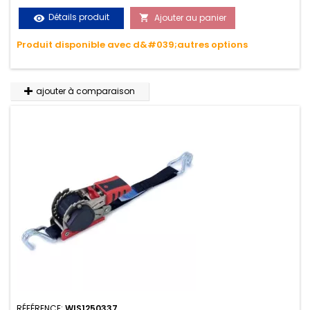
le transport. Matière polyester très résistante aux UV et aux
Détails produit
Ajouter au panier
visibility

variations de températures, n'absorbe pas l'eau.
Produit disponible avec d&#039;autres options
ajouter à comparaison
RÉFÉRENCE:
WIS1250337