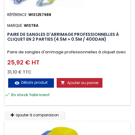
RÉFÉRENCE:
WIS1257988
MARQUE:
WISTRA
PAIRE DE SANGLES D'ARRIMAGE PROFESSIONNELLES À
CLIQUET EN 2 PARTIES (4.5M + 0.5M / 400DAN)
Paire de sangles d'arrimage professionnelles à cliquet avec
crochet en 2 parties (4.5M + 0.5M / 400daN), simple et rapide
25,92 € HT
Prix
d'utilisation. Permet d'arrimer et de sécuriser
31,10 € TTC
vos chargements pendant le transport. Matière polyester
Détails produit
Ajouter au panier
visibility

très résistante aux UV et aux variations de températures,

En stock fabricant
n'absorbe pas l'eau.
ajouter à comparaison