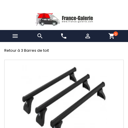
0


phone

shopping_cart
Retour à 3 Barres de toit