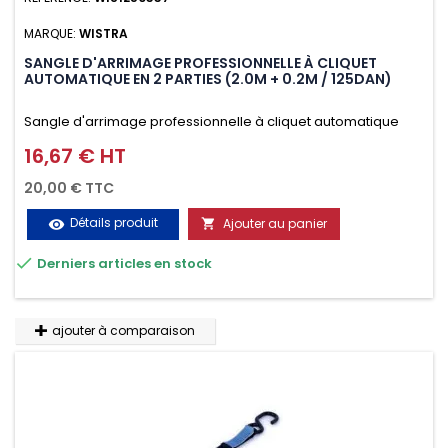
MARQUE:
WISTRA
SANGLE D'ARRIMAGE PROFESSIONNELLE À CLIQUET
AUTOMATIQUE EN 2 PARTIES (2.0M + 0.2M / 125DAN)
Sangle d'arrimage professionnelle à cliquet automatique
avec crochet deux doigts soudés en J en 2 parties (2.0M +
16,67 € HT
Prix
0.2M / 125daN), simple et rapide d'utilisation. Permet
20,00 € TTC
d'arrimer et de sécuriser vos chargements pendant le
Détails produit
Ajouter au panier
visibility

transport. Matière polyester très résistante aux UV et aux

Derniers articles en stock
variations de températures, n'absorbe pas l'eau.
ajouter à comparaison