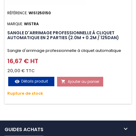
RÉFÉRENCE:
WIS1250150
MARQUE:
WISTRA
SANGLE D'ARRIMAGE PROFESSIONNELLE À CLIQUET
AUTOMATIQUE EN 2 PARTIES (2.0M + 0.2M / 125DAN)
Sangle d'arrimage professionnelle à cliquet automatique
avec crochet S en 2 parties (2.0M + 0.2M / 125daN), simple et
16,67 € HT
Prix
rapide d'utilisation. Permet d'arrimer et de sécuriser
20,00 € TTC
vos chargements pendant le transport. Matière polyester
Détails produit
Ajouter au panier
visibility

très résistante aux UV et aux variations de températures,
Rupture de stock
n'absorbe pas l'eau.

GUIDES ACHATS