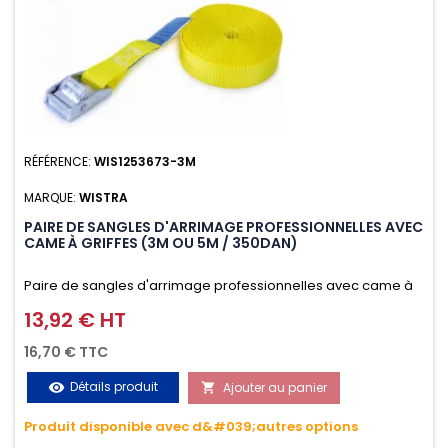
RÉFÉRENCE:
WIS1253673-3M
MARQUE:
WISTRA
PAIRE DE SANGLES D'ARRIMAGE PROFESSIONNELLES AVEC
CAME À GRIFFES (3M OU 5M / 350DAN)
Paire de sangles d'arrimage professionnelles avec came à
griffes (3M ou 5M / 350daN), simple et rapide d'utilisation.
13,92 € HT
Prix
Permet d'arrimer et de sécuriser vos chargements pendant
16,70 € TTC
le transport. Matière polyester très résistante aux UV et aux
Détails produit
Ajouter au panier
visibility

variations de températures, n'absorbe pas l'eau.
Produit disponible avec d&#039;autres options