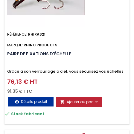
RÉFÉRENCE:
RHIRAS21
MARQUE:
RHINO PRODUCTS
PAIRE DE FIXATIONS D'ÉCHELLE
Grâce à son verrouillage à clef, vous sécurisez vos échelles
d'un seul geste aussi bien contre le vol que pendant le
76,13 € HT
Prix
transport. Référence vendue par paire.
91,35 € TTC
Détails produit
Ajouter au panier
visibility


Stock fabricant