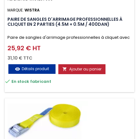
MARQUE:
WISTRA
PAIRE DE SANGLES D'ARRIMAGE PROFESSIONNELLES À
CLIQUET EN 2 PARTIES (4.5M + 0.5M / 400DAN)
Paire de sangles d'arrimage professionnelles à cliquet avec
crochet en 2 parties (4.5M + 0.5M / 400daN), simple et rapide
25,92 € HT
Prix
d'utilisation. Permet d'arrimer et de sécuriser
31,10 € TTC
vos chargements pendant le transport. Matière polyester
Détails produit
Ajouter au panier
visibility

très résistante aux UV et aux variations de températures,

En stock fabricant
n'absorbe pas l'eau.