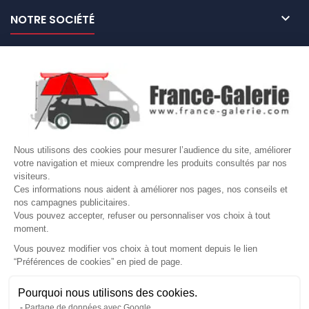

NOTRE SOCIÉTÉ

NOS MARQUES DE GALERIES

VOTRE COMPTE
Site protégé par reCAPTCHA.
Vie privée
-
Termes
Nous utilisons des cookies pour mesurer l’audience du site, améliorer
LETTRE D'INFORMATIONS
votre navigation et mieux comprendre les produits consultés par nos
visiteurs.
Ces informations nous aident à améliorer nos pages, nos conseils et
nos campagnes publicitaires.
Vous pouvez accepter, refuser ou personnaliser vos choix à tout
SUIVEZ-NOUS
moment.
Vous pouvez modifier vos choix à tout moment depuis le lien
“Préférences de cookies” en pied de page.
Gérer mes cookies
Pourquoi nous utilisons des cookies.
© Copyright 2026 France Galerie. Tous droits reservés.
Partage de données avec Google