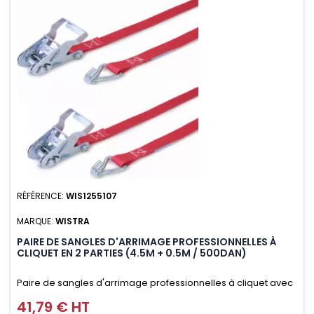
RÉFÉRENCE:
WIS1255107
MARQUE:
WISTRA
PAIRE DE SANGLES D'ARRIMAGE PROFESSIONNELLES À
CLIQUET EN 2 PARTIES (4.5M + 0.5M / 500DAN)
Paire de sangles d'arrimage professionnelles à cliquet avec
crochet en 2 parties (4.5M + 0.5M / 500daN), simple et rapide
41,79 € HT
Prix