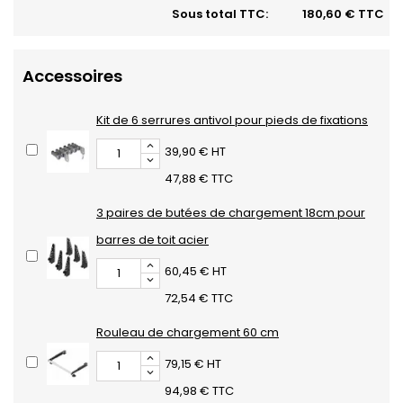
Sous total TTC:
180,60 € TTC
Accessoires
Kit de 6 serrures antivol pour pieds de fixations
39,90 € HT
47,88 € TTC
3 paires de butées de chargement 18cm pour
barres de toit acier
60,45 € HT
72,54 € TTC
Rouleau de chargement 60 cm
79,15 € HT
94,98 € TTC