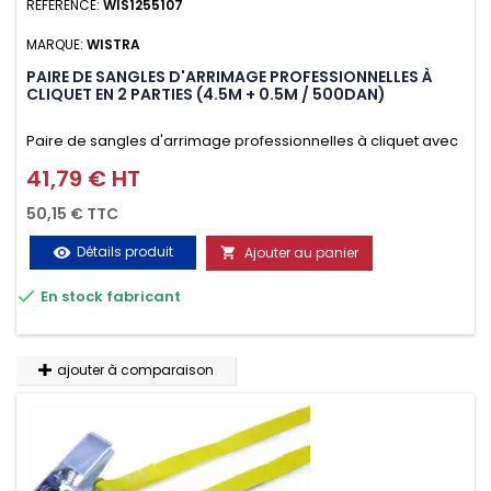
RÉFÉRENCE:
WIS1255107
MARQUE:
WISTRA
PAIRE DE SANGLES D'ARRIMAGE PROFESSIONNELLES À
CLIQUET EN 2 PARTIES (4.5M + 0.5M / 500DAN)
Paire de sangles d'arrimage professionnelles à cliquet avec
crochet en 2 parties (4.5M + 0.5M / 500daN), simple et rapide
41,79 € HT
Prix
d'utilisation. Permet d'arrimer et de sécuriser vos
50,15 € TTC
chargements pendant le transport. Matière polyester très
Détails produit
Ajouter au panier
visibility

résistante aux UV et aux variations de températures,

En stock fabricant
n'absorbe pas l'eau.
ajouter à comparaison