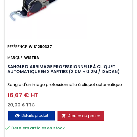
RÉFÉRENCE:
WIS1250337
MARQUE:
WISTRA
SANGLE D'ARRIMAGE PROFESSIONNELLE À CLIQUET
AUTOMATIQUE EN 2 PARTIES (2.0M + 0.2M / 125DAN)
Sangle d'arrimage professionnelle à cliquet automatique
avec crochet deux doigts soudés en J en 2 parties (2.0M +
16,67 € HT
Prix
0.2M / 125daN), simple et rapide d'utilisation. Permet
20,00 € TTC
d'arrimer et de sécuriser vos chargements pendant le
Détails produit
Ajouter au panier
visibility

transport. Matière polyester très résistante aux UV et aux

Derniers articles en stock
variations de températures, n'absorbe pas l'eau.