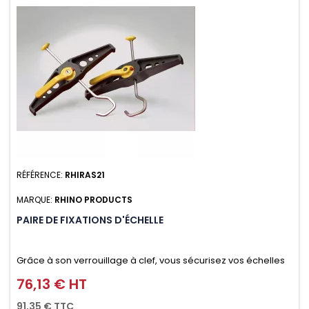
RÉFÉRENCE:
RHIRAS21
MARQUE:
RHINO PRODUCTS
PAIRE DE FIXATIONS D'ÉCHELLE
Grâce à son verrouillage à clef, vous sécurisez vos échelles
d'un seul geste aussi bien contre le vol que pendant le
76,13 € HT
Prix
transport. Référence vendue par paire.
91,35 € TTC