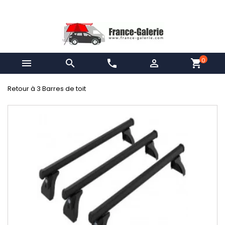
0


phone

shopping_cart
Retour à 3 Barres de toit