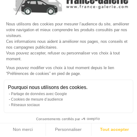
Site protégé par reCAPTCHA.
Vie privée
-
Termes
Nous utilisons des cookies pour mesurer l’audience du site, améliorer
LETTRE D'INFORMATIONS
votre navigation et mieux comprendre les produits consultés par nos
visiteurs.
Ces informations nous aident à améliorer nos pages, nos conseils et
nos campagnes publicitaires.
Vous pouvez accepter, refuser ou personnaliser vos choix à tout
SUIVEZ-NOUS
moment.
Vous pouvez modifier vos choix à tout moment depuis le lien
“Préférences de cookies” en pied de page.
Gérer mes cookies
Pourquoi nous utilisons des cookies.
© Copyright 2026 France Galerie. Tous droits reservés.
Partage de données avec Google
Cookies de mesure d’audience
Réseaux sociaux
Consentements certifiés par
Non merci
Personnaliser
Tout accepter
Cliquez-ici pour modifier vos préférences en matière de cookies