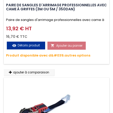
PAIRE DE SANGLES D'ARRIMAGE PROFESSIONNELLES AVEC
CAME À GRIFFES (3M OU 5M / 350DAN)
Paire de sangles d'arrimage professionnelles avec came à
griffes (3M ou 5M / 350daN), simple et rapide d'utilisation.
13,92 € HT
Prix
Permet d'arrimer et de sécuriser vos chargements pendant
16,70 € TTC
le transport. Matière polyester très résistante aux UV et aux
Détails produit
Ajouter au panier
visibility

variations de températures, n'absorbe pas l'eau.
Produit disponible avec d&#039;autres options
ajouter à comparaison