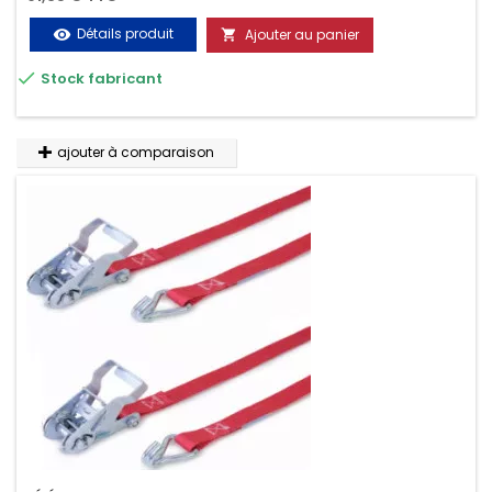
Détails produit
Ajouter au panier
visibility


Stock fabricant
ajouter à comparaison