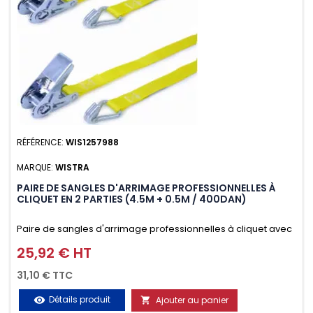
RÉFÉRENCE:
WIS1257988
MARQUE:
WISTRA
PAIRE DE SANGLES D'ARRIMAGE PROFESSIONNELLES À
CLIQUET EN 2 PARTIES (4.5M + 0.5M / 400DAN)
Paire de sangles d'arrimage professionnelles à cliquet avec
crochet en 2 parties (4.5M + 0.5M / 400daN), simple et rapide
25,92 € HT
Prix
d'utilisation. Permet d'arrimer et de sécuriser
31,10 € TTC
vos chargements pendant le transport. Matière polyester
Détails produit
Ajouter au panier
visibility

très résistante aux UV et aux variations de températures,