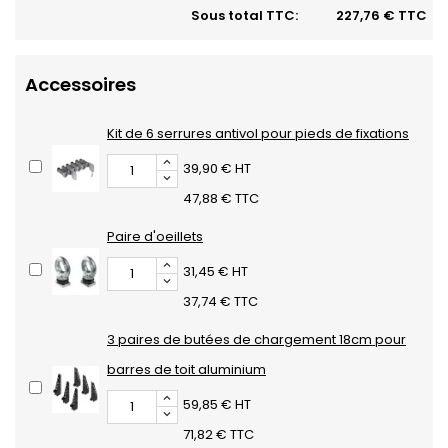
Sous total TTC:
227,76 € TTC
Accessoires
Kit de 6 serrures antivol pour pieds de fixations
39,90 € HT
47,88 € TTC
Paire d'oeillets
31,45 € HT
37,74 € TTC
3 paires de butées de chargement 18cm pour
barres de toit aluminium
59,85 € HT
71,82 € TTC