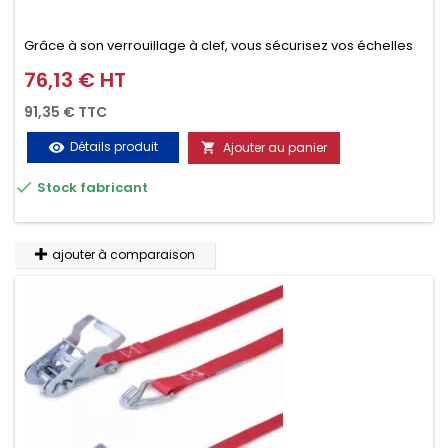
Grâce à son verrouillage à clef, vous sécurisez vos échelles
d'un seul geste aussi bien contre le vol que pendant le
76,13 € HT
Prix
transport. Référence vendue par paire.
91,35 € TTC
Détails produit
Ajouter au panier
visibility


Stock fabricant
ajouter à comparaison