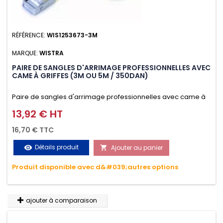
RÉFÉRENCE:
WIS1253673-3M
MARQUE:
WISTRA
PAIRE DE SANGLES D'ARRIMAGE PROFESSIONNELLES AVEC
CAME À GRIFFES (3M OU 5M / 350DAN)
Paire de sangles d'arrimage professionnelles avec came à
griffes (3M ou 5M / 350daN), simple et rapide d'utilisation.
13,92 € HT
Prix
Permet d'arrimer et de sécuriser vos chargements pendant
16,70 € TTC
le transport. Matière polyester très résistante aux UV et aux
Détails produit
Ajouter au panier
visibility

variations de températures, n'absorbe pas l'eau.
Produit disponible avec d&#039;autres options
ajouter à comparaison