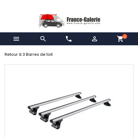
0


phone

shopping_cart
Retour à 3 Barres de toit