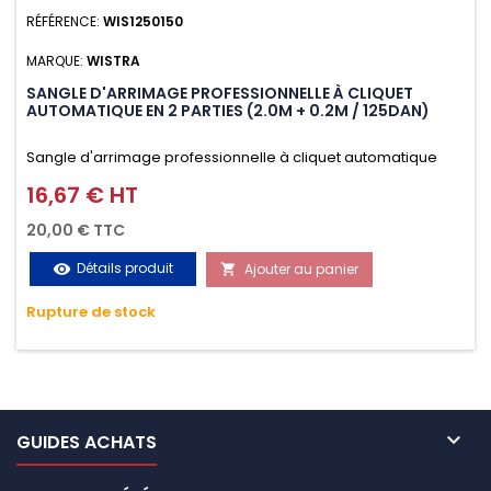
RÉFÉRENCE:
WIS1250150
MARQUE:
WISTRA
SANGLE D'ARRIMAGE PROFESSIONNELLE À CLIQUET
AUTOMATIQUE EN 2 PARTIES (2.0M + 0.2M / 125DAN)
Sangle d'arrimage professionnelle à cliquet automatique
avec crochet S en 2 parties (2.0M + 0.2M / 125daN), simple et
16,67 € HT
Prix
rapide d'utilisation. Permet d'arrimer et de sécuriser
20,00 € TTC
vos chargements pendant le transport. Matière polyester
Détails produit
Ajouter au panier
visibility

très résistante aux UV et aux variations de températures,
Rupture de stock
n'absorbe pas l'eau.

GUIDES ACHATS