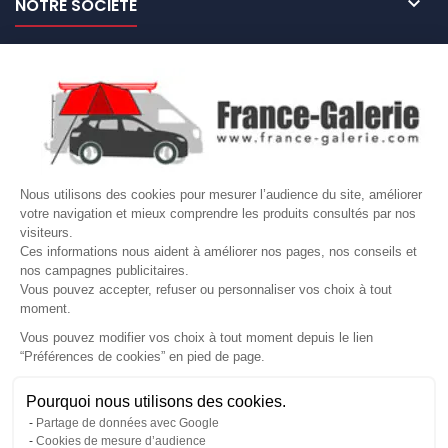

NOTRE SOCIÉTÉ

NOS MARQUES DE GALERIES

VOTRE COMPTE
Site protégé par reCAPTCHA.
Vie privée
-
Termes
Nous utilisons des cookies pour mesurer l’audience du site, améliorer
LETTRE D'INFORMATIONS
votre navigation et mieux comprendre les produits consultés par nos
visiteurs.
Ces informations nous aident à améliorer nos pages, nos conseils et
nos campagnes publicitaires.
Vous pouvez accepter, refuser ou personnaliser vos choix à tout
SUIVEZ-NOUS
moment.
Vous pouvez modifier vos choix à tout moment depuis le lien
“Préférences de cookies” en pied de page.
Gérer mes cookies
Pourquoi nous utilisons des cookies.
© Copyright 2026 France Galerie. Tous droits reservés.
Partage de données avec Google
Cookies de mesure d’audience