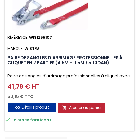
RÉFÉRENCE:
WIS1255107
MARQUE:
WISTRA
PAIRE DE SANGLES D'ARRIMAGE PROFESSIONNELLES À
CLIQUET EN 2 PARTIES (4.5M + 0.5M / 500DAN)
Paire de sangles d'arrimage professionnelles à cliquet avec
crochet en 2 parties (4.5M + 0.5M / 500daN), simple et rapide
41,79 € HT
Prix
d'utilisation. Permet d'arrimer et de sécuriser vos
50,15 € TTC
chargements pendant le transport. Matière polyester très
Détails produit
Ajouter au panier
visibility

résistante aux UV et aux variations de températures,

En stock fabricant
n'absorbe pas l'eau.