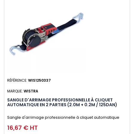
RÉFÉRENCE:
WIS1250337
MARQUE:
WISTRA
SANGLE D'ARRIMAGE PROFESSIONNELLE À CLIQUET
AUTOMATIQUE EN 2 PARTIES (2.0M + 0.2M / 125DAN)
Sangle d'arrimage professionnelle à cliquet automatique
avec crochet deux doigts soudés en J en 2 parties (2.0M +
16,67 € HT
Prix