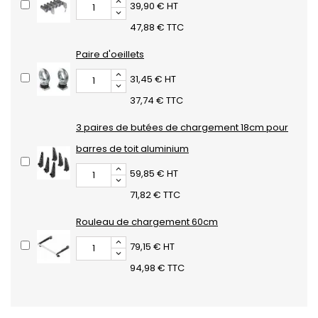
39,90 € HT
47,88 € TTC
Paire d'oeillets
31,45 € HT
37,74 € TTC
3 paires de butées de chargement 18cm pour
barres de toit aluminium
59,85 € HT
71,82 € TTC
Rouleau de chargement 60cm
79,15 € HT
94,98 € TTC