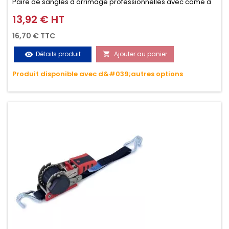
Paire de sangles d'arrimage professionnelles avec came à
griffes (3M ou 5M / 350daN), simple et rapide d'utilisation.
13,92 € HT
Prix
Permet d'arrimer et de sécuriser vos chargements pendant
16,70 € TTC
le transport. Matière polyester très résistante aux UV et aux
Détails produit
Ajouter au panier
visibility

variations de températures, n'absorbe pas l'eau.
Produit disponible avec d&#039;autres options