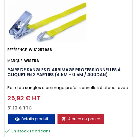
RÉFÉRENCE:
WIS1257988
MARQUE:
WISTRA
PAIRE DE SANGLES D'ARRIMAGE PROFESSIONNELLES À
CLIQUET EN 2 PARTIES (4.5M + 0.5M / 400DAN)
Paire de sangles d'arrimage professionnelles à cliquet avec
crochet en 2 parties (4.5M + 0.5M / 400daN), simple et rapide
25,92 € HT
Prix
d'utilisation. Permet d'arrimer et de sécuriser
31,10 € TTC
vos chargements pendant le transport. Matière polyester
Détails produit
Ajouter au panier
visibility

très résistante aux UV et aux variations de températures,

En stock fabricant
n'absorbe pas l'eau.