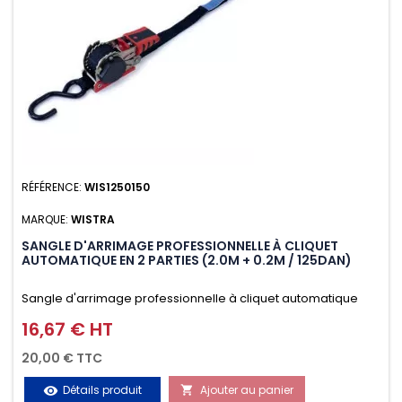
RÉFÉRENCE:
WIS1250150
MARQUE:
WISTRA
SANGLE D'ARRIMAGE PROFESSIONNELLE À CLIQUET
AUTOMATIQUE EN 2 PARTIES (2.0M + 0.2M / 125DAN)
Sangle d'arrimage professionnelle à cliquet automatique
avec crochet S en 2 parties (2.0M + 0.2M / 125daN), simple et
16,67 € HT
Prix
rapide d'utilisation. Permet d'arrimer et de sécuriser
20,00 € TTC
vos chargements pendant le transport. Matière polyester
Détails produit
Ajouter au panier
visibility
