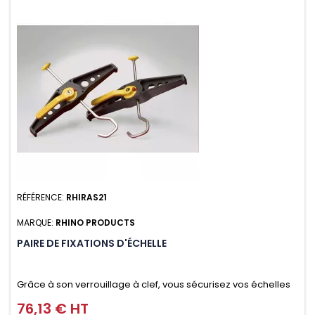
RÉFÉRENCE:
RHIRAS21
MARQUE:
RHINO PRODUCTS
PAIRE DE FIXATIONS D'ÉCHELLE
Grâce à son verrouillage à clef, vous sécurisez vos échelles
d'un seul geste aussi bien contre le vol que pendant le
76,13 € HT
Prix