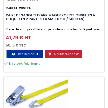
MARQUE:
WISTRA
PAIRE DE SANGLES D'ARRIMAGE PROFESSIONNELLES À
CLIQUET EN 2 PARTIES (4.5M + 0.5M / 500DAN)
Paire de sangles d'arrimage professionnelles à cliquet avec
crochet en 2 parties (4.5M + 0.5M / 500daN), simple et rapide
41,79 € HT
Prix
d'utilisation. Permet d'arrimer et de sécuriser vos
50,15 € TTC
chargements pendant le transport. Matière polyester très
Détails produit
Ajouter au panier
visibility

résistante aux UV et aux variations de températures,

En stock fabricant
n'absorbe pas l'eau.