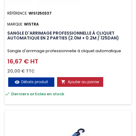
RÉFÉRENCE:
WIS1250337
MARQUE:
WISTRA
SANGLE D'ARRIMAGE PROFESSIONNELLE À CLIQUET
AUTOMATIQUE EN 2 PARTIES (2.0M + 0.2M / 125DAN)
Sangle d'arrimage professionnelle à cliquet automatique
avec crochet deux doigts soudés en J en 2 parties (2.0M +
16,67 € HT
Prix
0.2M / 125daN), simple et rapide d'utilisation. Permet
20,00 € TTC
d'arrimer et de sécuriser vos chargements pendant le
Détails produit
Ajouter au panier
visibility

transport. Matière polyester très résistante aux UV et aux

Derniers articles en stock
variations de températures, n'absorbe pas l'eau.