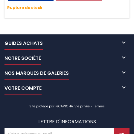
très résistante aux UV et aux variations de températures,
Rupture de stock
n'absorbe pas l'eau.

GUIDES ACHATS

NOTRE SOCIÉTÉ

NOS MARQUES DE GALERIES

VOTRE COMPTE
Site protégé par reCAPTCHA.
Vie privée
-
Termes
LETTRE D'INFORMATIONS