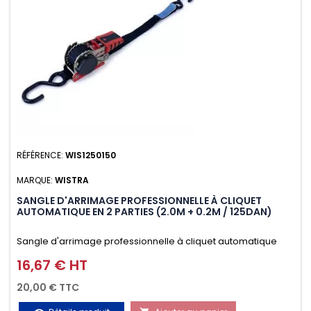
RÉFÉRENCE:
WIS1250150
MARQUE:
WISTRA
SANGLE D'ARRIMAGE PROFESSIONNELLE À CLIQUET
AUTOMATIQUE EN 2 PARTIES (2.0M + 0.2M / 125DAN)
Sangle d'arrimage professionnelle à cliquet automatique
avec crochet S en 2 parties (2.0M + 0.2M / 125daN), simple et
16,67 € HT
Prix
rapide d'utilisation. Permet d'arrimer et de sécuriser
20,00 € TTC
vos chargements pendant le transport. Matière polyester