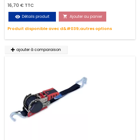
Permet d'arrimer et de sécuriser vos chargements pendant
16,70 € TTC
le transport. Matière polyester très résistante aux UV et aux
Détails produit
Ajouter au panier
visibility

variations de températures, n'absorbe pas l'eau.
Produit disponible avec d&#039;autres options
ajouter à comparaison