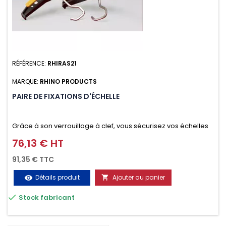
RÉFÉRENCE:
RHIRAS21
MARQUE:
RHINO PRODUCTS
PAIRE DE FIXATIONS D'ÉCHELLE
Grâce à son verrouillage à clef, vous sécurisez vos échelles
d'un seul geste aussi bien contre le vol que pendant le
76,13 € HT
Prix
transport. Référence vendue par paire.
91,35 € TTC
Détails produit
Ajouter au panier
visibility


Stock fabricant