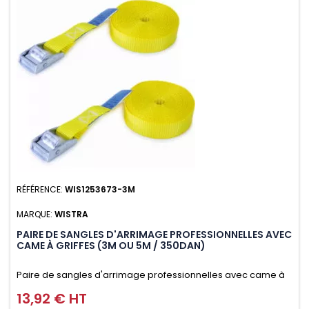
RÉFÉRENCE:
WIS1253673-3M
MARQUE:
WISTRA
PAIRE DE SANGLES D'ARRIMAGE PROFESSIONNELLES AVEC
CAME À GRIFFES (3M OU 5M / 350DAN)
Paire de sangles d'arrimage professionnelles avec came à
griffes (3M ou 5M / 350daN), simple et rapide d'utilisation.
13,92 € HT
Prix