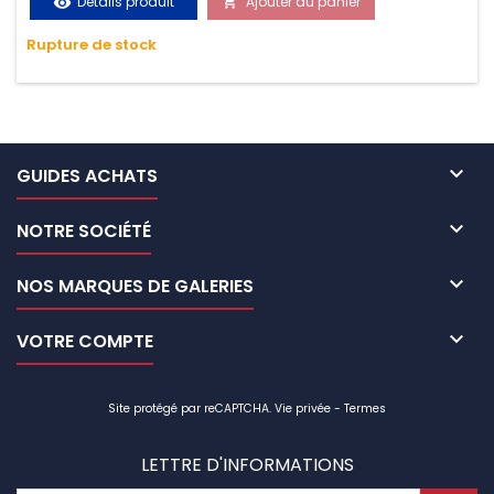
Détails produit
Ajouter au panier
visibility

très résistante aux UV et aux variations de températures,
Rupture de stock
n'absorbe pas l'eau.

GUIDES ACHATS

NOTRE SOCIÉTÉ

NOS MARQUES DE GALERIES

VOTRE COMPTE
Site protégé par reCAPTCHA.
Vie privée
-
Termes
LETTRE D'INFORMATIONS