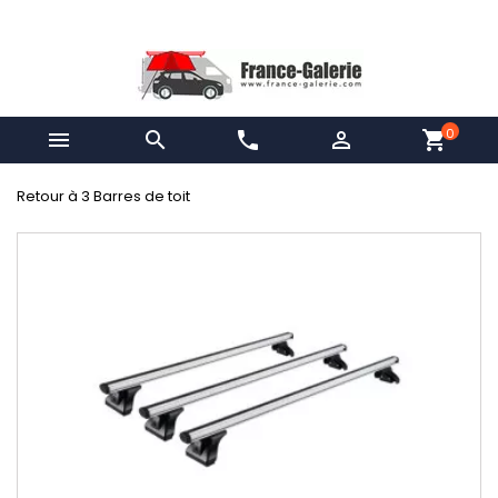
0


phone

shopping_cart
Retour à 3 Barres de toit