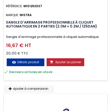
RÉFÉRENCE:
WIS1250337
MARQUE:
WISTRA
SANGLE D'ARRIMAGE PROFESSIONNELLE À CLIQUET
AUTOMATIQUE EN 2 PARTIES (2.0M + 0.2M / 125DAN)
Sangle d'arrimage professionnelle à cliquet automatique
avec crochet deux doigts soudés en J en 2 parties (2.0M +
16,67 € HT
Prix
0.2M / 125daN), simple et rapide d'utilisation. Permet
20,00 € TTC
d'arrimer et de sécuriser vos chargements pendant le
Détails produit
Ajouter au panier
visibility

transport. Matière polyester très résistante aux UV et aux

Derniers articles en stock
variations de températures, n'absorbe pas l'eau.
ajouter à comparaison