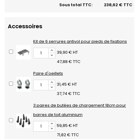
Sous total TTC:
238,62 € TTC
Accessoires
Kit de 6 serrures antivol pour pieds de fixations
39,90 € HT
47,88 € TTC
Paire d'oeillets
31,45 € HT
37,74 € TTC
3 paires de butées de chargement 18cm pour
barres de toit aluminium
59,85 € HT
71,82 € TTC