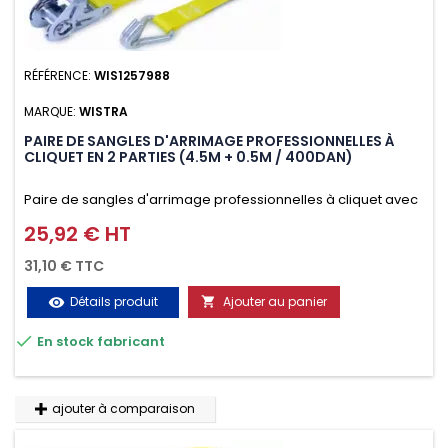
RÉFÉRENCE:
WIS1257988
MARQUE:
WISTRA
PAIRE DE SANGLES D'ARRIMAGE PROFESSIONNELLES À
CLIQUET EN 2 PARTIES (4.5M + 0.5M / 400DAN)
Paire de sangles d'arrimage professionnelles à cliquet avec
crochet en 2 parties (4.5M + 0.5M / 400daN), simple et rapide
25,92 € HT
Prix
d'utilisation. Permet d'arrimer et de sécuriser
31,10 € TTC
vos chargements pendant le transport. Matière polyester
Détails produit
Ajouter au panier
visibility

très résistante aux UV et aux variations de températures,

En stock fabricant
n'absorbe pas l'eau.
ajouter à comparaison