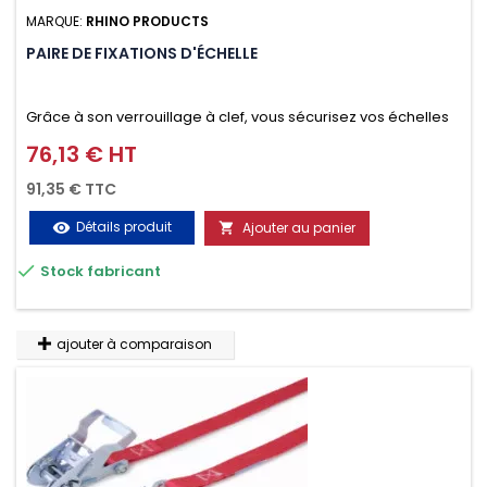
MARQUE:
RHINO PRODUCTS
PAIRE DE FIXATIONS D'ÉCHELLE
Grâce à son verrouillage à clef, vous sécurisez vos échelles
d'un seul geste aussi bien contre le vol que pendant le
76,13 € HT
Prix
transport. Référence vendue par paire.
91,35 € TTC
Détails produit
Ajouter au panier
visibility


Stock fabricant
ajouter à comparaison