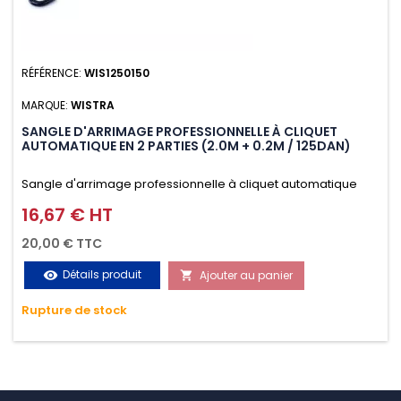
RÉFÉRENCE:
WIS1250150
MARQUE:
WISTRA
SANGLE D'ARRIMAGE PROFESSIONNELLE À CLIQUET
AUTOMATIQUE EN 2 PARTIES (2.0M + 0.2M / 125DAN)
Sangle d'arrimage professionnelle à cliquet automatique
avec crochet S en 2 parties (2.0M + 0.2M / 125daN), simple et
16,67 € HT
Prix
rapide d'utilisation. Permet d'arrimer et de sécuriser
20,00 € TTC
vos chargements pendant le transport. Matière polyester
Détails produit
Ajouter au panier
visibility

très résistante aux UV et aux variations de températures,
Rupture de stock
n'absorbe pas l'eau.