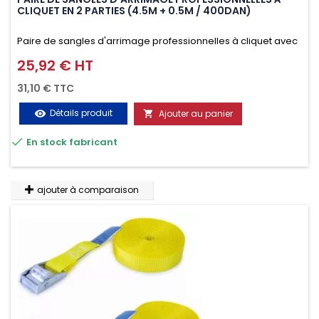
CLIQUET EN 2 PARTIES (4.5M + 0.5M / 400DAN)
Paire de sangles d'arrimage professionnelles à cliquet avec
crochet en 2 parties (4.5M + 0.5M / 400daN), simple et rapide
25,92 € HT
Prix
d'utilisation. Permet d'arrimer et de sécuriser
31,10 € TTC
vos chargements pendant le transport. Matière polyester
Détails produit
Ajouter au panier
visibility

très résistante aux UV et aux variations de températures,

En stock fabricant
n'absorbe pas l'eau.
ajouter à comparaison