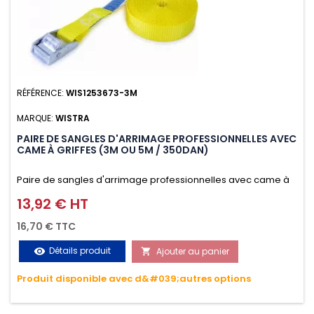
RÉFÉRENCE:
WIS1253673-3M
MARQUE:
WISTRA
PAIRE DE SANGLES D'ARRIMAGE PROFESSIONNELLES AVEC
CAME À GRIFFES (3M OU 5M / 350DAN)
Paire de sangles d'arrimage professionnelles avec came à
griffes (3M ou 5M / 350daN), simple et rapide d'utilisation.
13,92 € HT
Prix
Permet d'arrimer et de sécuriser vos chargements pendant
16,70 € TTC
le transport. Matière polyester très résistante aux UV et aux
Détails produit
Ajouter au panier
visibility

variations de températures, n'absorbe pas l'eau.
Produit disponible avec d&#039;autres options