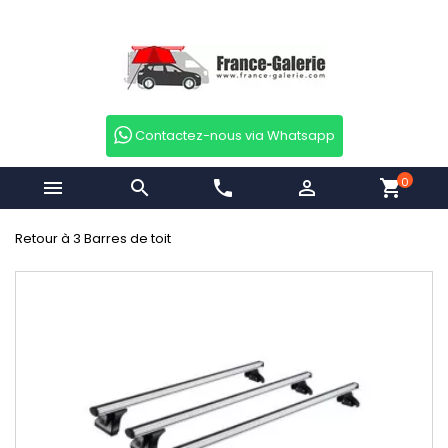
Contactez-nous via Whatsapp
0


phone

shopping_cart
Retour à 3 Barres de toit