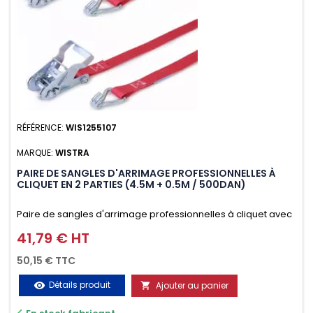
RÉFÉRENCE:
WIS1255107
MARQUE:
WISTRA
PAIRE DE SANGLES D'ARRIMAGE PROFESSIONNELLES À
CLIQUET EN 2 PARTIES (4.5M + 0.5M / 500DAN)
Paire de sangles d'arrimage professionnelles à cliquet avec
crochet en 2 parties (4.5M + 0.5M / 500daN), simple et rapide
41,79 € HT
Prix
d'utilisation. Permet d'arrimer et de sécuriser vos
50,15 € TTC
chargements pendant le transport. Matière polyester très
Détails produit
Ajouter au panier
visibility

résistante aux UV et aux variations de températures,
