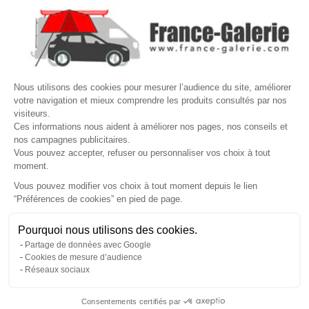

VOTRE COMPTE
Site protégé par reCAPTCHA.
Vie privée
-
Termes
Nous utilisons des cookies pour mesurer l’audience du site, améliorer
votre navigation et mieux comprendre les produits consultés par nos
LETTRE D'INFORMATIONS
visiteurs.
Ces informations nous aident à améliorer nos pages, nos conseils et
nos campagnes publicitaires.
Vous pouvez accepter, refuser ou personnaliser vos choix à tout
moment.
SUIVEZ-NOUS
Vous pouvez modifier vos choix à tout moment depuis le lien
“Préférences de cookies” en pied de page.
Gérer mes cookies
Besoin d'aide ?
Une question ? Nous sommes là pour vous accompagner
Pourquoi nous utilisons des cookies.
© Copyright 2026 France Galerie. Tous droits reservés.
Partage de données avec Google
Non, merci
Oui, volontiers
Cookies de mesure d’audience
Réseaux sociaux
Consentements certifiés par
💬
Besoin d'aide ?