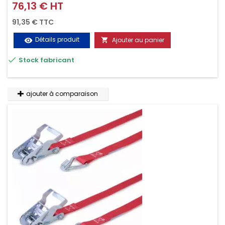
d'un seul geste aussi bien contre le vol que pendant le
76,13 € HT
Prix
transport. Référence vendue par paire.
91,35 € TTC
Détails produit
Ajouter au panier
visibility


Stock fabricant
ajouter à comparaison