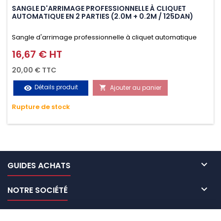
SANGLE D'ARRIMAGE PROFESSIONNELLE À CLIQUET
AUTOMATIQUE EN 2 PARTIES (2.0M + 0.2M / 125DAN)
Sangle d'arrimage professionnelle à cliquet automatique
avec crochet S en 2 parties (2.0M + 0.2M / 125daN), simple et
16,67 € HT
Prix
rapide d'utilisation. Permet d'arrimer et de sécuriser
20,00 € TTC
vos chargements pendant le transport. Matière polyester
Détails produit
Ajouter au panier
visibility

très résistante aux UV et aux variations de températures,
Rupture de stock
n'absorbe pas l'eau.

GUIDES ACHATS

NOTRE SOCIÉTÉ

NOS MARQUES DE GALERIES