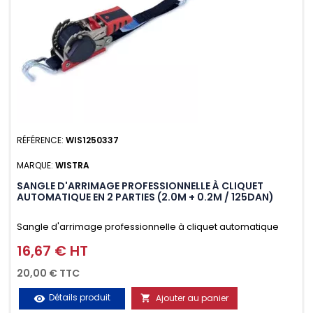
RÉFÉRENCE:
WIS1250337
MARQUE:
WISTRA
SANGLE D'ARRIMAGE PROFESSIONNELLE À CLIQUET
AUTOMATIQUE EN 2 PARTIES (2.0M + 0.2M / 125DAN)
Sangle d'arrimage professionnelle à cliquet automatique
avec crochet deux doigts soudés en J en 2 parties (2.0M +
16,67 € HT
Prix
0.2M / 125daN), simple et rapide d'utilisation. Permet
20,00 € TTC
d'arrimer et de sécuriser vos chargements pendant le
Détails produit
Ajouter au panier
visibility

transport. Matière polyester très résistante aux UV et aux