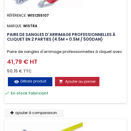
RÉFÉRENCE:
WIS1255107
MARQUE:
WISTRA
PAIRE DE SANGLES D'ARRIMAGE PROFESSIONNELLES À
CLIQUET EN 2 PARTIES (4.5M + 0.5M / 500DAN)
Paire de sangles d'arrimage professionnelles à cliquet avec
crochet en 2 parties (4.5M + 0.5M / 500daN), simple et rapide
41,79 € HT
Prix
d'utilisation. Permet d'arrimer et de sécuriser vos
50,15 € TTC
chargements pendant le transport. Matière polyester très
Détails produit
Ajouter au panier
visibility

résistante aux UV et aux variations de températures,

En stock fabricant
n'absorbe pas l'eau.
ajouter à comparaison