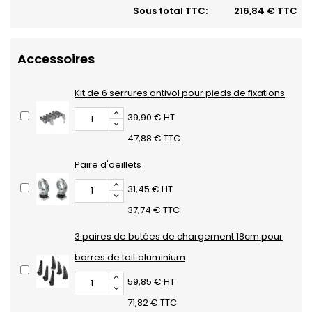
Sous total TTC:
216,84 € TTC
Accessoires
Kit de 6 serrures antivol pour pieds de fixations
39,90 € HT
47,88 € TTC
Paire d'oeillets
31,45 € HT
37,74 € TTC
3 paires de butées de chargement 18cm pour
barres de toit aluminium
59,85 € HT
71,82 € TTC