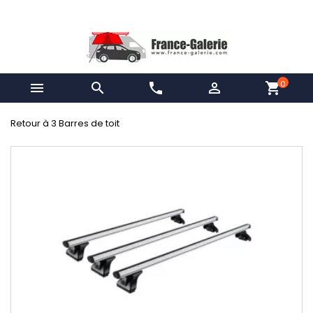
0


phone

shopping_cart
Retour à 3 Barres de toit