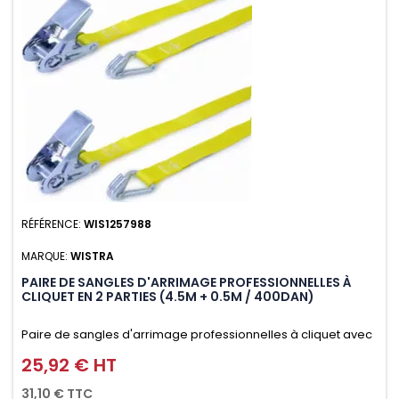
RÉFÉRENCE:
WIS1257988
MARQUE:
WISTRA
PAIRE DE SANGLES D'ARRIMAGE PROFESSIONNELLES À
CLIQUET EN 2 PARTIES (4.5M + 0.5M / 400DAN)
Paire de sangles d'arrimage professionnelles à cliquet avec
crochet en 2 parties (4.5M + 0.5M / 400daN), simple et rapide
25,92 € HT
Prix
d'utilisation. Permet d'arrimer et de sécuriser
31,10 € TTC