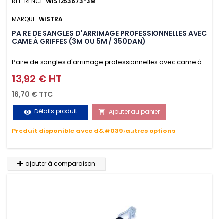
RÉFÉRENCE:
WIS1253673-3M
MARQUE:
WISTRA
PAIRE DE SANGLES D'ARRIMAGE PROFESSIONNELLES AVEC
CAME À GRIFFES (3M OU 5M / 350DAN)
Paire de sangles d'arrimage professionnelles avec came à
griffes (3M ou 5M / 350daN), simple et rapide d'utilisation.
13,92 € HT
Prix
Permet d'arrimer et de sécuriser vos chargements pendant
16,70 € TTC
le transport. Matière polyester très résistante aux UV et aux
Détails produit
Ajouter au panier
visibility

variations de températures, n'absorbe pas l'eau.
Produit disponible avec d&#039;autres options
ajouter à comparaison