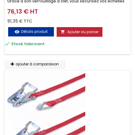
Grâce à son verrouillage à clef, vous sécurisez vos échelles
d'un seul geste aussi bien contre le vol que pendant le
76,13 € HT
Prix
transport. Référence vendue par paire.
91,35 € TTC
Détails produit
Ajouter au panier
visibility


Stock fabricant
ajouter à comparaison