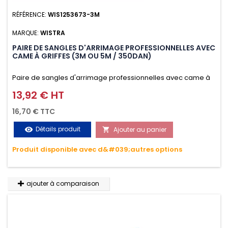
RÉFÉRENCE:
WIS1253673-3M
MARQUE:
WISTRA
PAIRE DE SANGLES D'ARRIMAGE PROFESSIONNELLES AVEC
CAME À GRIFFES (3M OU 5M / 350DAN)
Paire de sangles d'arrimage professionnelles avec came à
griffes (3M ou 5M / 350daN), simple et rapide d'utilisation.
13,92 € HT
Prix
Permet d'arrimer et de sécuriser vos chargements pendant
16,70 € TTC
le transport. Matière polyester très résistante aux UV et aux
Détails produit
Ajouter au panier
visibility

variations de températures, n'absorbe pas l'eau.
Produit disponible avec d&#039;autres options
ajouter à comparaison