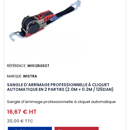
RÉFÉRENCE:
WIS1250337
MARQUE:
WISTRA
SANGLE D'ARRIMAGE PROFESSIONNELLE À CLIQUET
AUTOMATIQUE EN 2 PARTIES (2.0M + 0.2M / 125DAN)
Sangle d'arrimage professionnelle à cliquet automatique
avec crochet deux doigts soudés en J en 2 parties (2.0M +
16,67 € HT
Prix
0.2M / 125daN), simple et rapide d'utilisation. Permet
20,00 € TTC
d'arrimer et de sécuriser vos chargements pendant le