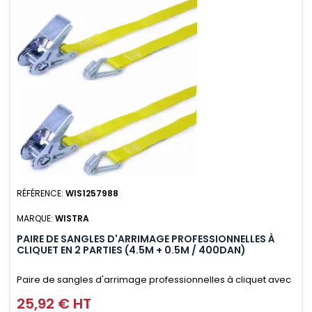
RÉFÉRENCE:
WIS1257988
MARQUE:
WISTRA
PAIRE DE SANGLES D'ARRIMAGE PROFESSIONNELLES À
CLIQUET EN 2 PARTIES (4.5M + 0.5M / 400DAN)
Paire de sangles d'arrimage professionnelles à cliquet avec
crochet en 2 parties (4.5M + 0.5M / 400daN), simple et rapide
25,92 € HT
Prix