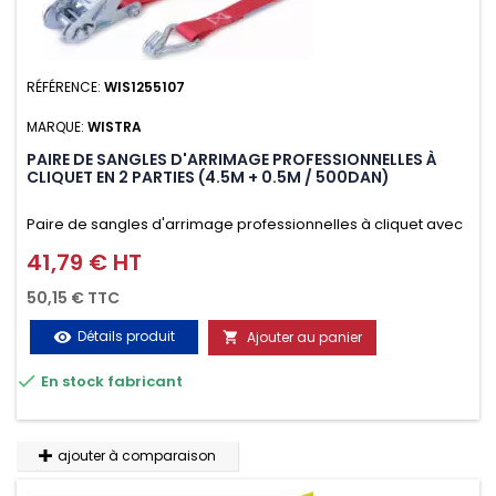
RÉFÉRENCE:
WIS1255107
MARQUE:
WISTRA
PAIRE DE SANGLES D'ARRIMAGE PROFESSIONNELLES À
CLIQUET EN 2 PARTIES (4.5M + 0.5M / 500DAN)
Paire de sangles d'arrimage professionnelles à cliquet avec
crochet en 2 parties (4.5M + 0.5M / 500daN), simple et rapide
41,79 € HT
Prix
d'utilisation. Permet d'arrimer et de sécuriser vos
50,15 € TTC
chargements pendant le transport. Matière polyester très
Détails produit
Ajouter au panier
visibility

résistante aux UV et aux variations de températures,

En stock fabricant
n'absorbe pas l'eau.
ajouter à comparaison