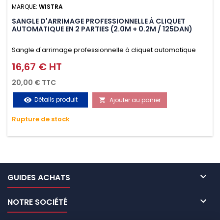
MARQUE:
WISTRA
SANGLE D'ARRIMAGE PROFESSIONNELLE À CLIQUET
AUTOMATIQUE EN 2 PARTIES (2.0M + 0.2M / 125DAN)
Sangle d'arrimage professionnelle à cliquet automatique
avec crochet S en 2 parties (2.0M + 0.2M / 125daN), simple et
16,67 € HT
Prix
rapide d'utilisation. Permet d'arrimer et de sécuriser
20,00 € TTC
vos chargements pendant le transport. Matière polyester
Détails produit
Ajouter au panier
visibility

très résistante aux UV et aux variations de températures,
Rupture de stock
n'absorbe pas l'eau.

GUIDES ACHATS

NOTRE SOCIÉTÉ