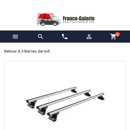
0


phone

shopping_cart
Retour à 3 Barres de toit