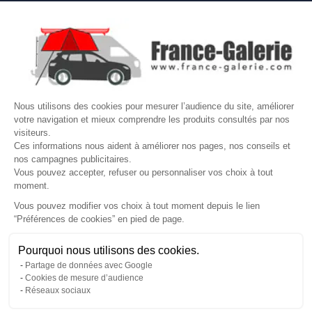

NOS MARQUES DE GALERIES

VOTRE COMPTE
Site protégé par reCAPTCHA.
Vie privée
-
Termes
Nous utilisons des cookies pour mesurer l’audience du site, améliorer
LETTRE D'INFORMATIONS
votre navigation et mieux comprendre les produits consultés par nos
visiteurs.
Ces informations nous aident à améliorer nos pages, nos conseils et
nos campagnes publicitaires.
Vous pouvez accepter, refuser ou personnaliser vos choix à tout
SUIVEZ-NOUS
moment.
Vous pouvez modifier vos choix à tout moment depuis le lien
“Préférences de cookies” en pied de page.
Gérer mes cookies
Pourquoi nous utilisons des cookies.
© Copyright 2026 France Galerie. Tous droits reservés.
Partage de données avec Google
Cookies de mesure d’audience
Réseaux sociaux