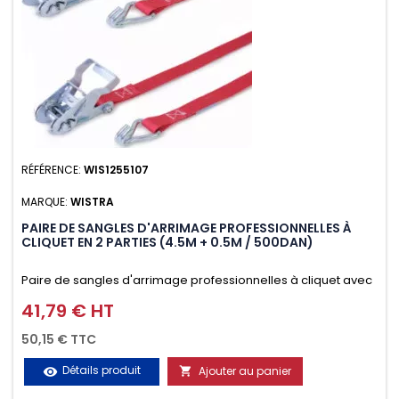
RÉFÉRENCE:
WIS1255107
MARQUE:
WISTRA
PAIRE DE SANGLES D'ARRIMAGE PROFESSIONNELLES À
CLIQUET EN 2 PARTIES (4.5M + 0.5M / 500DAN)
Paire de sangles d'arrimage professionnelles à cliquet avec
crochet en 2 parties (4.5M + 0.5M / 500daN), simple et rapide
41,79 € HT
Prix
d'utilisation. Permet d'arrimer et de sécuriser vos
50,15 € TTC
chargements pendant le transport. Matière polyester très
Détails produit
Ajouter au panier
visibility

résistante aux UV et aux variations de températures,