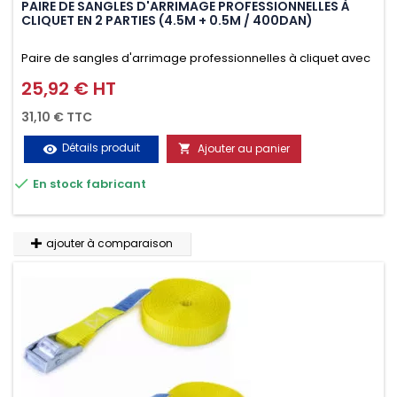
PAIRE DE SANGLES D'ARRIMAGE PROFESSIONNELLES À
CLIQUET EN 2 PARTIES (4.5M + 0.5M / 400DAN)
Paire de sangles d'arrimage professionnelles à cliquet avec
crochet en 2 parties (4.5M + 0.5M / 400daN), simple et rapide
25,92 € HT
Prix
d'utilisation. Permet d'arrimer et de sécuriser
31,10 € TTC
vos chargements pendant le transport. Matière polyester
Détails produit
Ajouter au panier
visibility

très résistante aux UV et aux variations de températures,

En stock fabricant
n'absorbe pas l'eau.
ajouter à comparaison