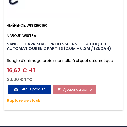
RÉFÉRENCE:
WIS1250150
MARQUE:
WISTRA
SANGLE D'ARRIMAGE PROFESSIONNELLE À CLIQUET
AUTOMATIQUE EN 2 PARTIES (2.0M + 0.2M / 125DAN)
Sangle d'arrimage professionnelle à cliquet automatique
avec crochet S en 2 parties (2.0M + 0.2M / 125daN), simple et
16,67 € HT
Prix
rapide d'utilisation. Permet d'arrimer et de sécuriser
20,00 € TTC
vos chargements pendant le transport. Matière polyester
Détails produit
Ajouter au panier
visibility

très résistante aux UV et aux variations de températures,
Rupture de stock
n'absorbe pas l'eau.