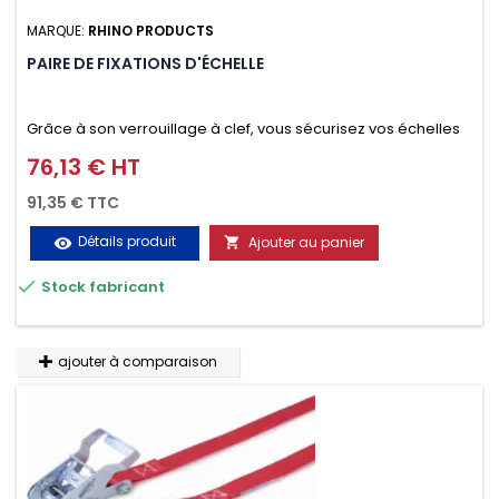
MARQUE:
RHINO PRODUCTS
PAIRE DE FIXATIONS D'ÉCHELLE
Grâce à son verrouillage à clef, vous sécurisez vos échelles
d'un seul geste aussi bien contre le vol que pendant le
76,13 € HT
Prix
transport. Référence vendue par paire.
91,35 € TTC
Détails produit
Ajouter au panier
visibility


Stock fabricant
ajouter à comparaison