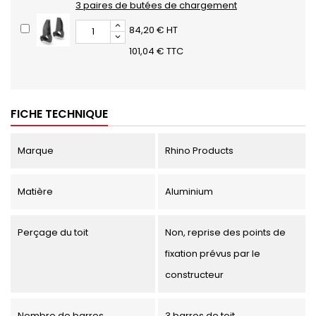
3 paires de butées de chargement
84,20 € HT
101,04 € TTC
FICHE TECHNIQUE
Marque
Rhino Products
Matière
Aluminium
Perçage du toit
Non, reprise des points de
fixation prévus par le
constructeur
Nombre de barres
3 barres de toit