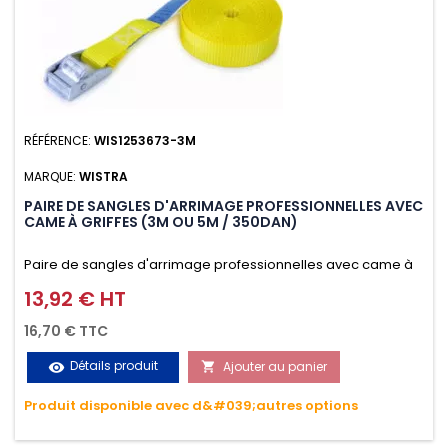
RÉFÉRENCE:
WIS1253673-3M
MARQUE:
WISTRA
PAIRE DE SANGLES D'ARRIMAGE PROFESSIONNELLES AVEC
CAME À GRIFFES (3M OU 5M / 350DAN)
Paire de sangles d'arrimage professionnelles avec came à
griffes (3M ou 5M / 350daN), simple et rapide d'utilisation.
13,92 € HT
Prix
Permet d'arrimer et de sécuriser vos chargements pendant
16,70 € TTC
le transport. Matière polyester très résistante aux UV et aux
Détails produit
Ajouter au panier
visibility

variations de températures, n'absorbe pas l'eau.
Produit disponible avec d&#039;autres options