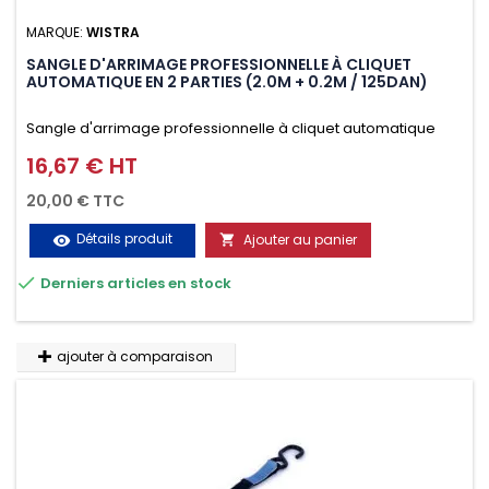
MARQUE:
WISTRA
SANGLE D'ARRIMAGE PROFESSIONNELLE À CLIQUET
AUTOMATIQUE EN 2 PARTIES (2.0M + 0.2M / 125DAN)
Sangle d'arrimage professionnelle à cliquet automatique
avec crochet deux doigts soudés en J en 2 parties (2.0M +
16,67 € HT
Prix
0.2M / 125daN), simple et rapide d'utilisation. Permet
20,00 € TTC
d'arrimer et de sécuriser vos chargements pendant le
Détails produit
Ajouter au panier
visibility

transport. Matière polyester très résistante aux UV et aux

Derniers articles en stock
variations de températures, n'absorbe pas l'eau.
ajouter à comparaison