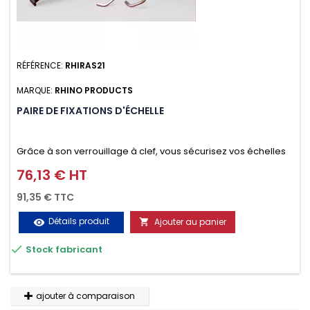
RÉFÉRENCE:
RHIRAS21
MARQUE:
RHINO PRODUCTS
PAIRE DE FIXATIONS D'ÉCHELLE
Grâce à son verrouillage à clef, vous sécurisez vos échelles
d'un seul geste aussi bien contre le vol que pendant le
76,13 € HT
Prix
transport. Référence vendue par paire.
91,35 € TTC
Détails produit
Ajouter au panier
visibility


Stock fabricant
ajouter à comparaison