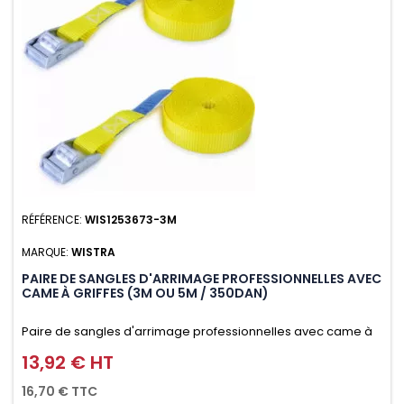
RÉFÉRENCE:
WIS1253673-3M
MARQUE:
WISTRA
PAIRE DE SANGLES D'ARRIMAGE PROFESSIONNELLES AVEC
CAME À GRIFFES (3M OU 5M / 350DAN)
Paire de sangles d'arrimage professionnelles avec came à
griffes (3M ou 5M / 350daN), simple et rapide d'utilisation.
13,92 € HT
Prix
Permet d'arrimer et de sécuriser vos chargements pendant
16,70 € TTC