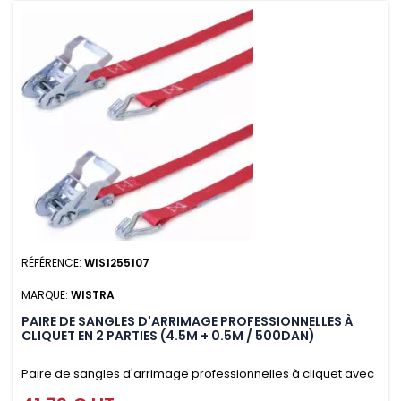
RÉFÉRENCE:
WIS1255107
MARQUE:
WISTRA
PAIRE DE SANGLES D'ARRIMAGE PROFESSIONNELLES À
CLIQUET EN 2 PARTIES (4.5M + 0.5M / 500DAN)
Paire de sangles d'arrimage professionnelles à cliquet avec
crochet en 2 parties (4.5M + 0.5M / 500daN), simple et rapide