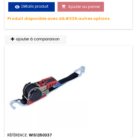
le transport. Matière polyester très résistante aux UV et aux
Détails produit
Ajouter au panier
visibility

variations de températures, n'absorbe pas l'eau.
Produit disponible avec d&#039;autres options
ajouter à comparaison
RÉFÉRENCE:
WIS1250337