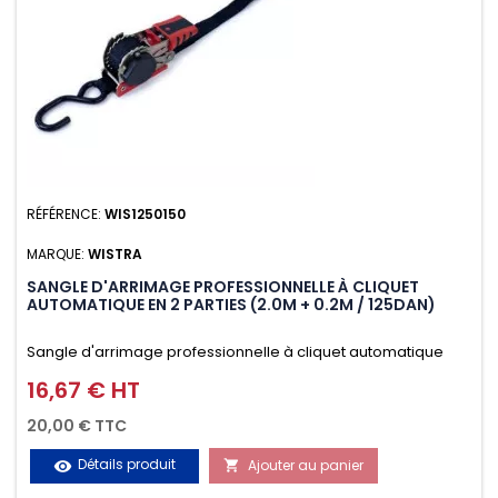
RÉFÉRENCE:
WIS1250150
MARQUE:
WISTRA
SANGLE D'ARRIMAGE PROFESSIONNELLE À CLIQUET
AUTOMATIQUE EN 2 PARTIES (2.0M + 0.2M / 125DAN)
Sangle d'arrimage professionnelle à cliquet automatique
avec crochet S en 2 parties (2.0M + 0.2M / 125daN), simple et
16,67 € HT
Prix
rapide d'utilisation. Permet d'arrimer et de sécuriser
20,00 € TTC
vos chargements pendant le transport. Matière polyester
Détails produit
Ajouter au panier
visibility

très résistante aux UV et aux variations de températures,