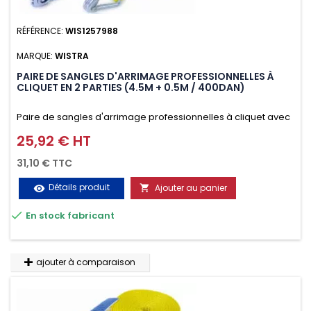
RÉFÉRENCE:
WIS1257988
MARQUE:
WISTRA
PAIRE DE SANGLES D'ARRIMAGE PROFESSIONNELLES À
CLIQUET EN 2 PARTIES (4.5M + 0.5M / 400DAN)
Paire de sangles d'arrimage professionnelles à cliquet avec
crochet en 2 parties (4.5M + 0.5M / 400daN), simple et rapide
25,92 € HT
Prix
d'utilisation. Permet d'arrimer et de sécuriser
31,10 € TTC
vos chargements pendant le transport. Matière polyester
Détails produit
Ajouter au panier
visibility

très résistante aux UV et aux variations de températures,

En stock fabricant
n'absorbe pas l'eau.
ajouter à comparaison