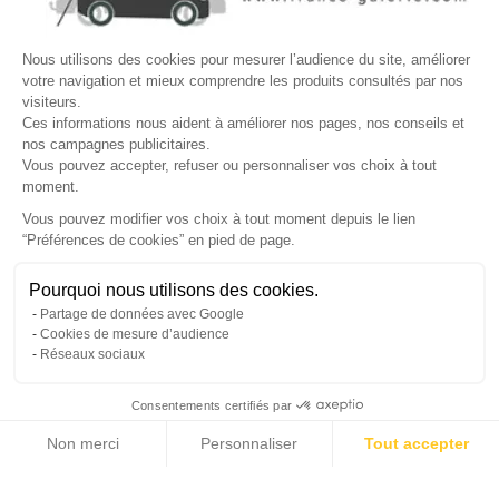
☎
Demander un rappel
×
Nous utilisons des cookies pour mesurer l’audience du site, améliorer
Nos conseillers vous rappellent du
Lundi au Vendredi
de
8h30 à
votre navigation et mieux comprendre les produits consultés par nos
visiteurs.
17h30
.
Ces informations nous aident à améliorer nos pages, nos conseils et
nos campagnes publicitaires.
Nom
*
Prénom
*
Vous pouvez accepter, refuser ou personnaliser vos choix à tout
moment.
Téléphone
*
Vous pouvez modifier vos choix à tout moment depuis le lien
“Préférences de cookies” en pied de page.
Gérer mes cookies
Jour souhaité
Besoin d'aide ?
Une question ? Nous sommes là pour vous accompagner
Pourquoi nous utilisons des cookies.
Créneau
Message
(facultatif)
Partage de données avec Google
Non, merci
Oui, volontiers
Cookies de mesure d’audience
Réseaux sociaux
Consentements certifiés par
Non merci
Personnaliser
Tout accepter
Annuler
Envoyer
Axeptio consent
Plateforme de Gestion du Consentement : Personnalisez vos Options