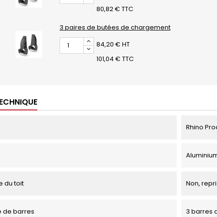
80,82 € TTC
3 paires de butées de chargement
84,20 € HT
101,04 € TTC
TECHNIQUE
Rhino Pro
Aluminiu
 du toit
Non, repri
 de barres
3 barres d