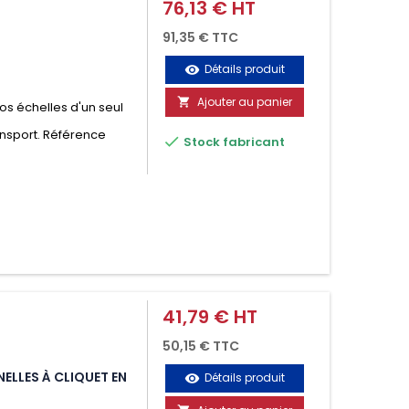
76,13 € HT
Prix
91,35 € TTC
Détails produit
visibility
Ajouter au panier

vos échelles d'un seul
ansport. Référence

Stock fabricant
41,79 € HT
Prix
50,15 € TTC
ELLES À CLIQUET EN
Détails produit
visibility