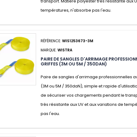
transport. Matière polyester très résistante aux 
températures, n'absorbe pas l'eau.
RÉFÉRENCE:
WIS1253673-3M
MARQUE:
WISTRA
PAIRE DE SANGLES D'ARRIMAGE PROFESSION
GRIFFES (3M OU 5M / 350DAN)
Paire de sangles d'arrimage professionnelles a
(3M ou 5M / 350daN), simple et rapide d'utilisati
de sécuriser vos chargements pendant le transp
très résistante aux UV et aux variations de temp
pas l'eau.