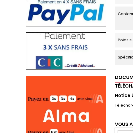
Contenu
Poids s
Spécific
DOCUM
TÉLÉC
Notice 
Téléchar
VOUS A