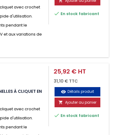
Ajouter au panier

cliquet avec crochet

En stock fabricant
ide d'utilisation.
nts pendant le
UV et aux variations de
25,92 € HT
Prix
31,10 € TTC
ELLES À CLIQUET EN
Détails produit
visibility
Ajouter au panier

cliquet avec crochet

En stock fabricant
ide d'utilisation.
nts pendant le