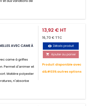
UV et aux variations de
13,92 € HT
Prix
16,70 € TTC
NELLES AVEC CAME À
Détails produit
visibility
Ajouter au panier

vec came à griffes
Produit disponible avec
on. Permet d'arrimer et
d&#039;autres options
ort. Matière polyester
ératures, n'absorbe