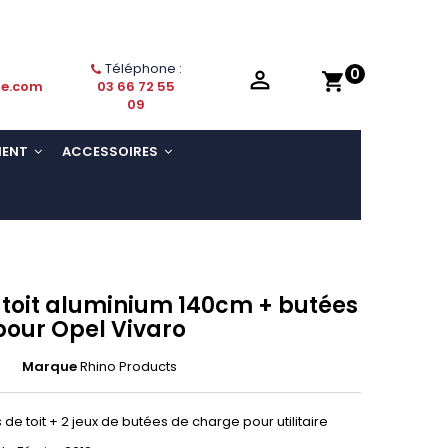
Téléphone :
0

shopping_cart
ie.com
03 66 72 55
09
MENT
ACCESSOIRES
 toit aluminium 140cm + butées
pour Opel Vivaro
Marque
Rhino Products
de toit + 2 jeux de butées de charge pour utilitaire