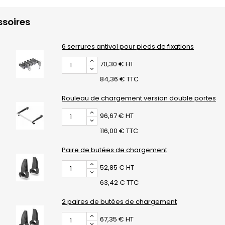
soires
6 serrures antivol pour pieds de fixations
70,30 € HT
84,36 € TTC
Rouleau de chargement version double portes
96,67 € HT
116,00 € TTC
Paire de butées de chargement
52,85 € HT
63,42 € TTC
2 paires de butées de chargement
67,35 € HT