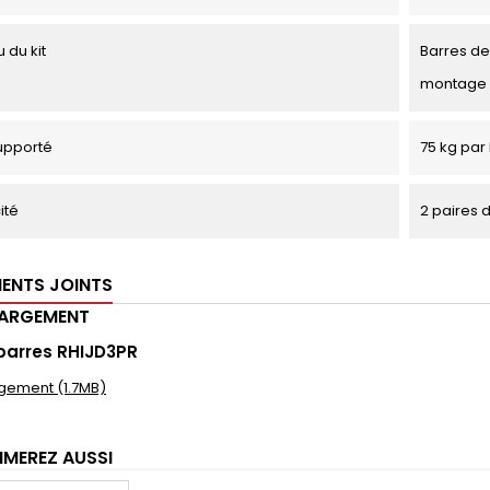
 du kit
Barres de 
montage
upporté
75 kg par 
ité
2 paires 
ENTS JOINTS
HARGEMENT
barres RHIJD3PR
gement (1.7MB)
IMEREZ AUSSI