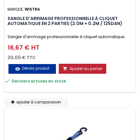
MARQUE:
WISTRA
SANGLE D'ARRIMAGE PROFESSIONNELLE À CLIQUET
AUTOMATIQUE EN 2 PARTIES (2.0M + 0.2M / 125DAN)
Sangle d'arrimage professionnelle à cliquet automatique
avec crochet deux doigts soudés en J en 2 parties (2.0M +
16,67 € HT
Prix
0.2M / 125daN), simple et rapide d'utilisation. Permet
20,00 € TTC
d'arrimer et de sécuriser vos chargements pendant le
Détails produit
Ajouter au panier
visibility

transport. Matière polyester très résistante aux UV et aux

Derniers articles en stock
variations de températures, n'absorbe pas l'eau.
ajouter à comparaison