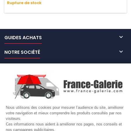
Rupture de stock
n'absorbe pas l'eau.

GUIDES ACHATS

NOTRE SOCIÉTÉ

NOS MARQUES DE GALERIES

VOTRE COMPTE
Site protégé par reCAPTCHA.
Vie privée
-
Termes
Nous utilisons des cookies pour mesurer l’audience du site, améliorer
votre navigation et mieux comprendre les produits consultés par nos
LETTRE D'INFORMATIONS
visiteurs.
Ces informations nous aident à améliorer nos pages, nos conseils et
nos campagnes publicitaires.