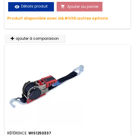
le transport. Matière polyester très résistante aux UV et aux
Détails produit
Ajouter au panier
visibility

variations de températures, n'absorbe pas l'eau.
Produit disponible avec d&#039;autres options
ajouter à comparaison
RÉFÉRENCE:
WIS1250337