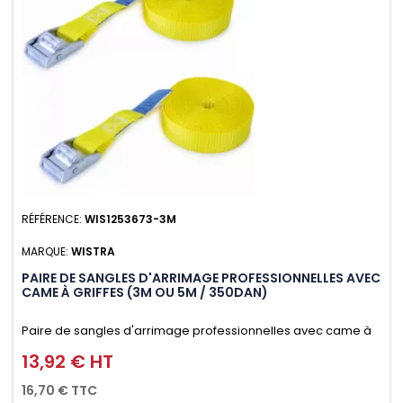
RÉFÉRENCE:
WIS1253673-3M
MARQUE:
WISTRA
PAIRE DE SANGLES D'ARRIMAGE PROFESSIONNELLES AVEC
CAME À GRIFFES (3M OU 5M / 350DAN)
Paire de sangles d'arrimage professionnelles avec came à
griffes (3M ou 5M / 350daN), simple et rapide d'utilisation.
13,92 € HT
Prix
Permet d'arrimer et de sécuriser vos chargements pendant
16,70 € TTC