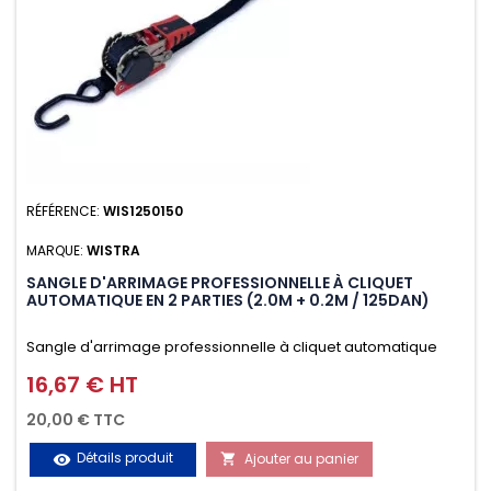
RÉFÉRENCE:
WIS1250150
MARQUE:
WISTRA
SANGLE D'ARRIMAGE PROFESSIONNELLE À CLIQUET
AUTOMATIQUE EN 2 PARTIES (2.0M + 0.2M / 125DAN)
Sangle d'arrimage professionnelle à cliquet automatique
avec crochet S en 2 parties (2.0M + 0.2M / 125daN), simple et
16,67 € HT
Prix
rapide d'utilisation. Permet d'arrimer et de sécuriser
20,00 € TTC
vos chargements pendant le transport. Matière polyester
Détails produit
Ajouter au panier
visibility

très résistante aux UV et aux variations de températures,