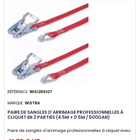
RÉFÉRENCE:
WIS1255107
MARQUE:
WISTRA
PAIRE DE SANGLES D'ARRIMAGE PROFESSIONNELLES À
CLIQUET EN 2 PARTIES (4.5M + 0.5M / 500DAN)
Paire de sangles d'arrimage professionnelles à cliquet avec
crochet en 2 parties (4.5M + 0.5M / 500daN), simple et rapide