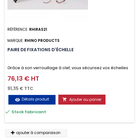
RÉFÉRENCE:
RHIRAS21
MARQUE:
RHINO PRODUCTS
PAIRE DE FIXATIONS D'ÉCHELLE
Grâce à son verrouillage à clef, vous sécurisez vos échelles
d'un seul geste aussi bien contre le vol que pendant le
76,13 € HT
Prix
transport. Référence vendue par paire.
91,35 € TTC
Détails produit
Ajouter au panier
visibility


Stock fabricant
ajouter à comparaison