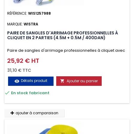
RÉFÉRENCE:
WIS1257988
MARQUE:
WISTRA
PAIRE DE SANGLES D'ARRIMAGE PROFESSIONNELLES À
CLIQUET EN 2 PARTIES (4.5M + 0.5M / 400DAN)
Paire de sangles d'arrimage professionnelles à cliquet avec
crochet en 2 parties (4.5M + 0.5M / 400daN), simple et rapide
25,92 € HT
Prix
d'utilisation. Permet d'arrimer et de sécuriser
31,10 € TTC
vos chargements pendant le transport. Matière polyester
Détails produit
Ajouter au panier
visibility

très résistante aux UV et aux variations de températures,

En stock fabricant
n'absorbe pas l'eau.
ajouter à comparaison