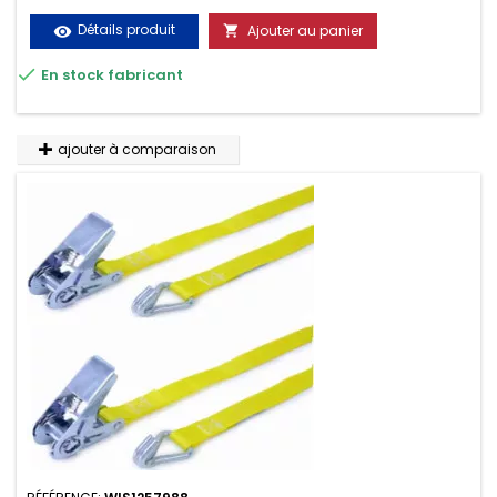
chargements pendant le transport. Matière polyester très
Détails produit
Ajouter au panier
visibility

résistante aux UV et aux variations de températures,

En stock fabricant
n'absorbe pas l'eau.
ajouter à comparaison