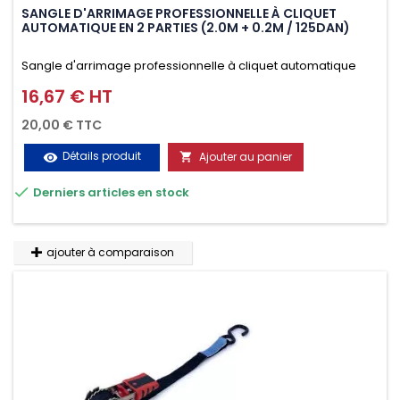
SANGLE D'ARRIMAGE PROFESSIONNELLE À CLIQUET
AUTOMATIQUE EN 2 PARTIES (2.0M + 0.2M / 125DAN)
Sangle d'arrimage professionnelle à cliquet automatique
avec crochet deux doigts soudés en J en 2 parties (2.0M +
16,67 € HT
Prix
0.2M / 125daN), simple et rapide d'utilisation. Permet
20,00 € TTC
d'arrimer et de sécuriser vos chargements pendant le
Détails produit
Ajouter au panier
visibility

transport. Matière polyester très résistante aux UV et aux

Derniers articles en stock
variations de températures, n'absorbe pas l'eau.
ajouter à comparaison