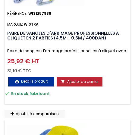
RÉFÉRENCE:
WIS1257988
MARQUE:
WISTRA
PAIRE DE SANGLES D'ARRIMAGE PROFESSIONNELLES À
CLIQUET EN 2 PARTIES (4.5M + 0.5M / 400DAN)
Paire de sangles d'arrimage professionnelles à cliquet avec
crochet en 2 parties (4.5M + 0.5M / 400daN), simple et rapide
25,92 € HT
Prix
d'utilisation. Permet d'arrimer et de sécuriser
31,10 € TTC
vos chargements pendant le transport. Matière polyester
Détails produit
Ajouter au panier
visibility

très résistante aux UV et aux variations de températures,

En stock fabricant
n'absorbe pas l'eau.
ajouter à comparaison