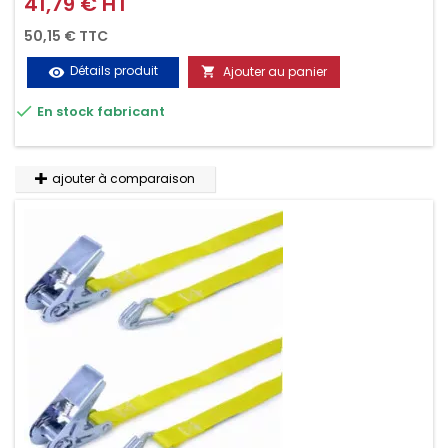
41,79 € HT
Prix
d'utilisation. Permet d'arrimer et de sécuriser vos
50,15 € TTC
chargements pendant le transport. Matière polyester très
Détails produit
Ajouter au panier
visibility

résistante aux UV et aux variations de températures,

En stock fabricant
n'absorbe pas l'eau.
ajouter à comparaison