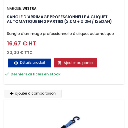
MARQUE:
WISTRA
SANGLE D'ARRIMAGE PROFESSIONNELLE À CLIQUET
AUTOMATIQUE EN 2 PARTIES (2.0M + 0.2M / 125DAN)
Sangle d'arrimage professionnelle à cliquet automatique
avec crochet deux doigts soudés en J en 2 parties (2.0M +
16,67 € HT
Prix
0.2M / 125daN), simple et rapide d'utilisation. Permet
20,00 € TTC
d'arrimer et de sécuriser vos chargements pendant le
Détails produit
Ajouter au panier
visibility

transport. Matière polyester très résistante aux UV et aux

Derniers articles en stock
variations de températures, n'absorbe pas l'eau.
ajouter à comparaison