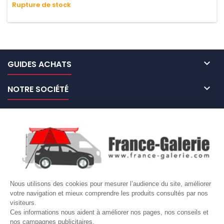
Rupture de stock
n'absorbe pas l'eau.

GUIDES ACHATS

NOTRE SOCIÉTÉ

NOS MARQUES DE GALERIES

VOTRE COMPTE
Site protégé par reCAPTCHA.
Vie privée
-
Termes
Nous utilisons des cookies pour mesurer l’audience du site, améliorer
votre navigation et mieux comprendre les produits consultés par nos
LETTRE D'INFORMATIONS
visiteurs.
Ces informations nous aident à améliorer nos pages, nos conseils et
nos campagnes publicitaires.