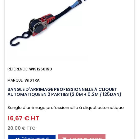
RÉFÉRENCE:
WIS1250150
MARQUE:
WISTRA
SANGLE D'ARRIMAGE PROFESSIONNELLE À CLIQUET
AUTOMATIQUE EN 2 PARTIES (2.0M + 0.2M / 125DAN)
Sangle d'arrimage professionnelle à cliquet automatique
avec crochet S en 2 parties (2.0M + 0.2M / 125daN), simple et
16,67 € HT
Prix
rapide d'utilisation. Permet d'arrimer et de sécuriser
20,00 € TTC
vos chargements pendant le transport. Matière polyester
Détails produit