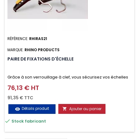
RÉFÉRENCE:
RHIRAS21
MARQUE:
RHINO PRODUCTS
PAIRE DE FIXATIONS D'ÉCHELLE
Grâce à son verrouillage à clef, vous sécurisez vos échelles
d'un seul geste aussi bien contre le vol que pendant le
76,13 € HT
Prix
transport. Référence vendue par paire.
91,35 € TTC
Détails produit
Ajouter au panier
visibility


Stock fabricant