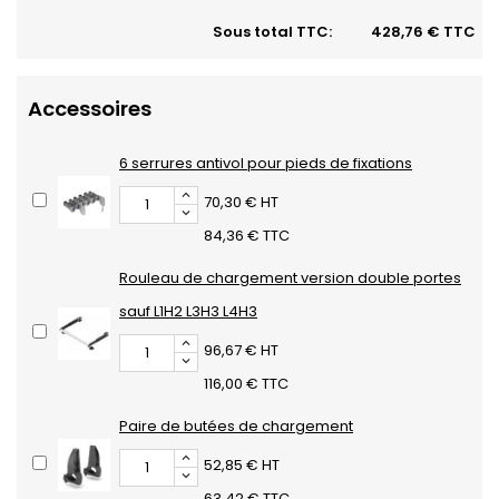
Sous total TTC:
428,76 € TTC
Accessoires
6 serrures antivol pour pieds de fixations
70,30 € HT
84,36 € TTC
Rouleau de chargement version double portes
sauf L1H2 L3H3 L4H3
96,67 € HT
116,00 € TTC
Paire de butées de chargement
52,85 € HT
63,42 € TTC