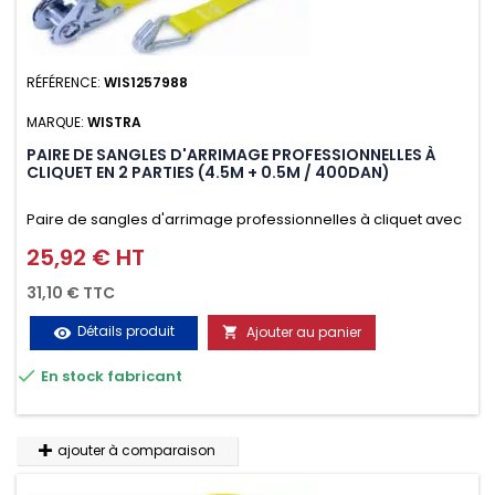
RÉFÉRENCE:
WIS1257988
MARQUE:
WISTRA
PAIRE DE SANGLES D'ARRIMAGE PROFESSIONNELLES À
CLIQUET EN 2 PARTIES (4.5M + 0.5M / 400DAN)
Paire de sangles d'arrimage professionnelles à cliquet avec
crochet en 2 parties (4.5M + 0.5M / 400daN), simple et rapide
25,92 € HT
Prix
d'utilisation. Permet d'arrimer et de sécuriser
31,10 € TTC
vos chargements pendant le transport. Matière polyester
Détails produit
Ajouter au panier
visibility

très résistante aux UV et aux variations de températures,

En stock fabricant
n'absorbe pas l'eau.
ajouter à comparaison