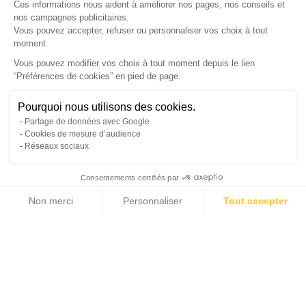
Ces informations nous aident à améliorer nos pages, nos conseils et
nos campagnes publicitaires.
Vous pouvez accepter, refuser ou personnaliser vos choix à tout
moment.
SUIVEZ-NOUS
Vous pouvez modifier vos choix à tout moment depuis le lien
“Préférences de cookies” en pied de page.
Gérer mes cookies
Besoin d'aide ?
Une question ? Nous sommes là pour vous accompagner
Pourquoi nous utilisons des cookies.
© Copyright 2026 France Galerie. Tous droits reservés.
Partage de données avec Google
Non, merci
Oui, volontiers
Cookies de mesure d’audience
Réseaux sociaux
Consentements certifiés par
💬
Besoin d'aide ?
Non merci
Personnaliser
Tout accepter
Cliquez-ici pour modifier vos préférences en matière de cookies
Axeptio consent
Plateforme de Gestion du Consentement : Personnalisez vos Options
Notre plateforme vous permet d'adapter et de gérer vos paramètres de confide