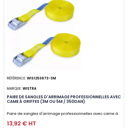
RÉFÉRENCE:
WIS1253673-3M
MARQUE:
WISTRA
PAIRE DE SANGLES D'ARRIMAGE PROFESSIONNELLES AVEC
CAME À GRIFFES (3M OU 5M / 350DAN)
Paire de sangles d'arrimage professionnelles avec came à
griffes (3M ou 5M / 350daN), simple et rapide d'utilisation.
13,92 € HT
Prix