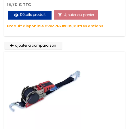
Permet d'arrimer et de sécuriser vos chargements pendant
16,70 € TTC
le transport. Matière polyester très résistante aux UV et aux
Détails produit
Ajouter au panier
visibility

variations de températures, n'absorbe pas l'eau.
Produit disponible avec d&#039;autres options
ajouter à comparaison