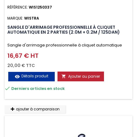
RÉFÉRENCE:
WIS1250337
MARQUE:
WISTRA
SANGLE D'ARRIMAGE PROFESSIONNELLE À CLIQUET
AUTOMATIQUE EN 2 PARTIES (2.0M + 0.2M / 125DAN)
Sangle d'arrimage professionnelle à cliquet automatique
avec crochet deux doigts soudés en J en 2 parties (2.0M +
16,67 € HT
Prix
0.2M / 125daN), simple et rapide d'utilisation. Permet
20,00 € TTC
d'arrimer et de sécuriser vos chargements pendant le
Détails produit
Ajouter au panier
visibility

transport. Matière polyester très résistante aux UV et aux

Derniers articles en stock
variations de températures, n'absorbe pas l'eau.
ajouter à comparaison