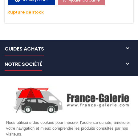
Ajouter au panier
visibility

très résistante aux UV et aux variations de températures,
Rupture de stock
n'absorbe pas l'eau.

GUIDES ACHATS

NOTRE SOCIÉTÉ

NOS MARQUES DE GALERIES

VOTRE COMPTE
Site protégé par reCAPTCHA.
Vie privée
-
Termes
Nous utilisons des cookies pour mesurer l’audience du site, améliorer
votre navigation et mieux comprendre les produits consultés par nos
LETTRE D'INFORMATIONS
visiteurs.