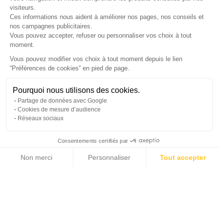
LETTRE D'INFORMATIONS
visiteurs.
Ces informations nous aident à améliorer nos pages, nos conseils et
nos campagnes publicitaires.
Vous pouvez accepter, refuser ou personnaliser vos choix à tout
SUIVEZ-NOUS
moment.
Vous pouvez modifier vos choix à tout moment depuis le lien
“Préférences de cookies” en pied de page.
Gérer mes cookies
Pourquoi nous utilisons des cookies.
© Copyright 2026 France Galerie. Tous droits reservés.
Partage de données avec Google
Cookies de mesure d’audience
Réseaux sociaux
Consentements certifiés par
Non merci
Personnaliser
Tout accepter
Cliquez-ici pour modifier vos préférences en matière de cookies
Axeptio consent
Plateforme de Gestion du Consentement : Personnalisez vos Options
Notre plateforme vous permet d'adapter et de gérer vos paramètres de confide