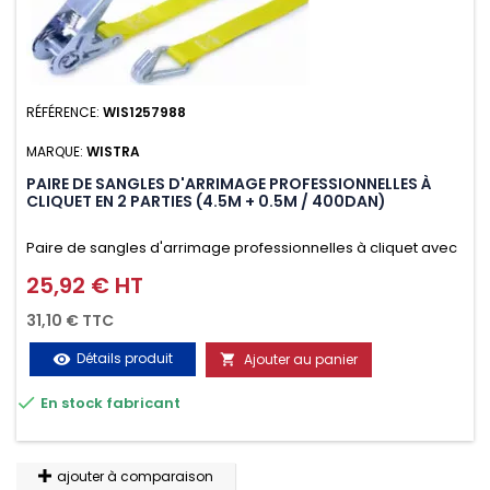
RÉFÉRENCE:
WIS1257988
MARQUE:
WISTRA
PAIRE DE SANGLES D'ARRIMAGE PROFESSIONNELLES À
CLIQUET EN 2 PARTIES (4.5M + 0.5M / 400DAN)
Paire de sangles d'arrimage professionnelles à cliquet avec
crochet en 2 parties (4.5M + 0.5M / 400daN), simple et rapide
25,92 € HT
Prix
d'utilisation. Permet d'arrimer et de sécuriser
31,10 € TTC
vos chargements pendant le transport. Matière polyester
Détails produit
Ajouter au panier
visibility

très résistante aux UV et aux variations de températures,

En stock fabricant
n'absorbe pas l'eau.
ajouter à comparaison