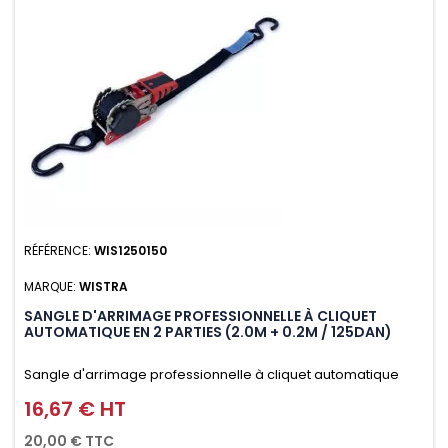
RÉFÉRENCE:
WIS1250150
MARQUE:
WISTRA
SANGLE D'ARRIMAGE PROFESSIONNELLE À CLIQUET
AUTOMATIQUE EN 2 PARTIES (2.0M + 0.2M / 125DAN)
Sangle d'arrimage professionnelle à cliquet automatique
avec crochet S en 2 parties (2.0M + 0.2M / 125daN), simple et
16,67 € HT
Prix
rapide d'utilisation. Permet d'arrimer et de sécuriser
20,00 € TTC