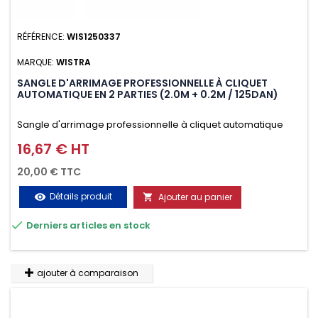
RÉFÉRENCE:
WIS1250337
MARQUE:
WISTRA
SANGLE D'ARRIMAGE PROFESSIONNELLE À CLIQUET
AUTOMATIQUE EN 2 PARTIES (2.0M + 0.2M / 125DAN)
Sangle d'arrimage professionnelle à cliquet automatique
avec crochet deux doigts soudés en J en 2 parties (2.0M +
16,67 € HT
Prix
0.2M / 125daN), simple et rapide d'utilisation. Permet
20,00 € TTC
d'arrimer et de sécuriser vos chargements pendant le
Détails produit
Ajouter au panier
visibility

transport. Matière polyester très résistante aux UV et aux

Derniers articles en stock
variations de températures, n'absorbe pas l'eau.
ajouter à comparaison