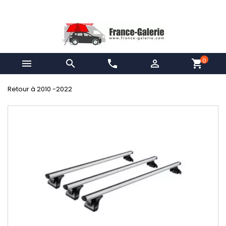
0


phone

shopping_cart
Retour à 2010 -2022