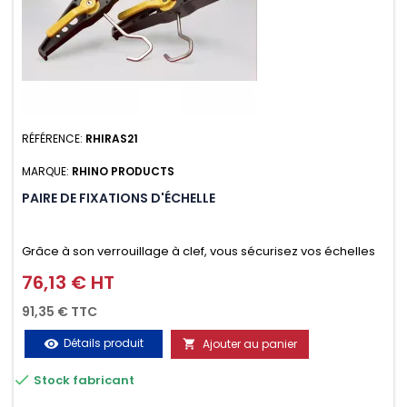
RÉFÉRENCE:
RHIRAS21
MARQUE:
RHINO PRODUCTS
PAIRE DE FIXATIONS D'ÉCHELLE
Grâce à son verrouillage à clef, vous sécurisez vos échelles
d'un seul geste aussi bien contre le vol que pendant le
76,13 € HT
Prix
transport. Référence vendue par paire.
91,35 € TTC
Détails produit
Ajouter au panier
visibility


Stock fabricant