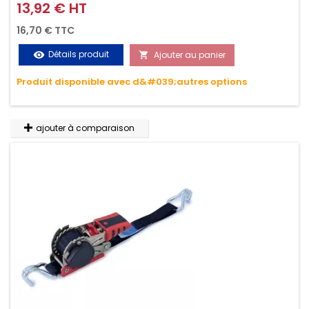
griffes (3M ou 5M / 350daN), simple et rapide d'utilisation.
13,92 € HT
Prix
Permet d'arrimer et de sécuriser vos chargements pendant
16,70 € TTC
le transport. Matière polyester très résistante aux UV et aux
Détails produit
Ajouter au panier
visibility

variations de températures, n'absorbe pas l'eau.
Produit disponible avec d&#039;autres options
ajouter à comparaison