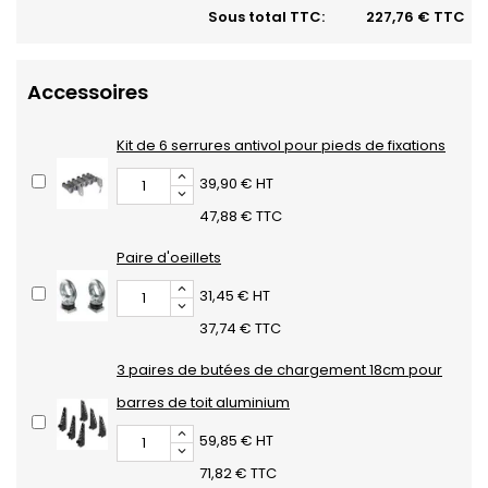
Sous total TTC:
227,76 € TTC
Accessoires
Kit de 6 serrures antivol pour pieds de fixations
39,90 € HT
47,88 € TTC
Paire d'oeillets
31,45 € HT
37,74 € TTC
3 paires de butées de chargement 18cm pour
barres de toit aluminium
59,85 € HT
71,82 € TTC