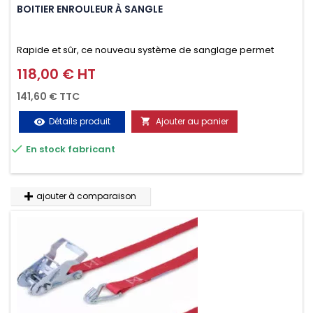
BOITIER ENROULEUR À SANGLE
Rapide et sûr, ce nouveau système de sanglage permet
d’arrimer le chargement sur la galerie en moins d’une
118,00 € HT
Prix
minute.
141,60 € TTC
Détails produit
Ajouter au panier
visibility


En stock fabricant
ajouter à comparaison