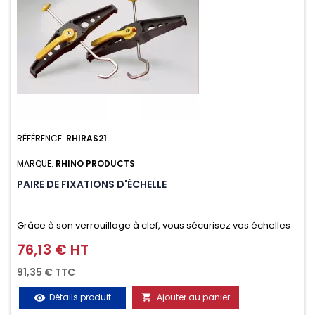
RÉFÉRENCE:
RHIRAS21
MARQUE:
RHINO PRODUCTS
PAIRE DE FIXATIONS D'ÉCHELLE
Grâce à son verrouillage à clef, vous sécurisez vos échelles
d'un seul geste aussi bien contre le vol que pendant le
76,13 € HT
Prix
transport. Référence vendue par paire.
91,35 € TTC
Détails produit
Ajouter au panier
visibility
