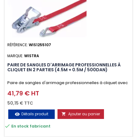
RÉFÉRENCE:
WIS1255107
MARQUE:
WISTRA
PAIRE DE SANGLES D'ARRIMAGE PROFESSIONNELLES À
CLIQUET EN 2 PARTIES (4.5M + 0.5M / 500DAN)
Paire de sangles d'arrimage professionnelles à cliquet avec
crochet en 2 parties (4.5M + 0.5M / 500daN), simple et rapide
41,79 € HT
Prix
d'utilisation. Permet d'arrimer et de sécuriser vos
50,15 € TTC
chargements pendant le transport. Matière polyester très
Détails produit
Ajouter au panier
visibility

résistante aux UV et aux variations de températures,

En stock fabricant
n'absorbe pas l'eau.