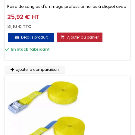
Paire de sangles d'arrimage professionnelles à cliquet avec
crochet en 2 parties (4.5M + 0.5M / 400daN), simple et rapide
25,92 € HT
Prix
d'utilisation. Permet d'arrimer et de sécuriser
31,10 € TTC
vos chargements pendant le transport. Matière polyester
Détails produit
Ajouter au panier
visibility

très résistante aux UV et aux variations de températures,

En stock fabricant
n'absorbe pas l'eau.
ajouter à comparaison