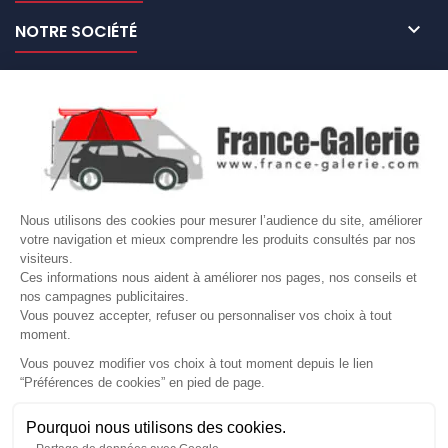

NOTRE SOCIÉTÉ

NOS MARQUES DE GALERIES

VOTRE COMPTE
Site protégé par reCAPTCHA.
Vie privée
-
Termes
Nous utilisons des cookies pour mesurer l’audience du site, améliorer
votre navigation et mieux comprendre les produits consultés par nos
LETTRE D'INFORMATIONS
visiteurs.
Ces informations nous aident à améliorer nos pages, nos conseils et
nos campagnes publicitaires.
Vous pouvez accepter, refuser ou personnaliser vos choix à tout
moment.
SUIVEZ-NOUS
Vous pouvez modifier vos choix à tout moment depuis le lien
“Préférences de cookies” en pied de page.
Gérer mes cookies
Pourquoi nous utilisons des cookies.
© Copyright 2026 France Galerie. Tous droits reservés.