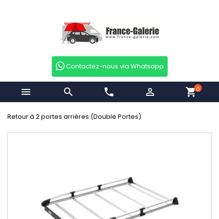
Contactez-nous via Whatsapp
0


phone

shopping_cart
Retour à 2 portes arrières (Double Portes)