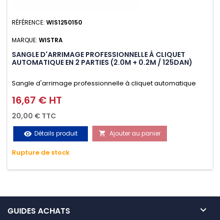
RÉFÉRENCE:
WIS1250150
MARQUE:
WISTRA
SANGLE D'ARRIMAGE PROFESSIONNELLE À CLIQUET
AUTOMATIQUE EN 2 PARTIES (2.0M + 0.2M / 125DAN)
Sangle d'arrimage professionnelle à cliquet automatique
avec crochet S en 2 parties (2.0M + 0.2M / 125daN), simple et
16,67 € HT
Prix
rapide d'utilisation. Permet d'arrimer et de sécuriser
20,00 € TTC
vos chargements pendant le transport. Matière polyester
Détails produit
Ajouter au panier
visibility

très résistante aux UV et aux variations de températures,
Rupture de stock
n'absorbe pas l'eau.

GUIDES ACHATS