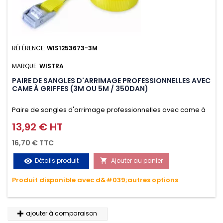
RÉFÉRENCE:
WIS1253673-3M
MARQUE:
WISTRA
PAIRE DE SANGLES D'ARRIMAGE PROFESSIONNELLES AVEC
CAME À GRIFFES (3M OU 5M / 350DAN)
Paire de sangles d'arrimage professionnelles avec came à
griffes (3M ou 5M / 350daN), simple et rapide d'utilisation.
13,92 € HT
Prix
Permet d'arrimer et de sécuriser vos chargements pendant
16,70 € TTC
le transport. Matière polyester très résistante aux UV et aux
Détails produit
Ajouter au panier
visibility

variations de températures, n'absorbe pas l'eau.
Produit disponible avec d&#039;autres options
ajouter à comparaison