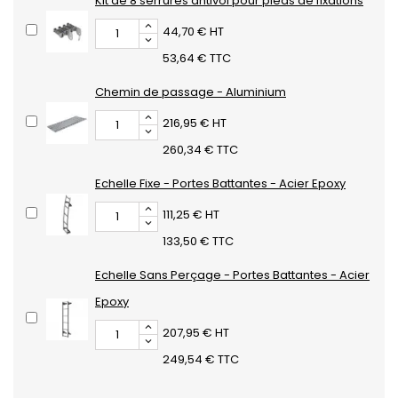
Kit de 8 serrures antivol pour pieds de fixations
44,70 € HT
53,64 € TTC
Chemin de passage - Aluminium
216,95 € HT
260,34 € TTC
Echelle Fixe - Portes Battantes - Acier Epoxy
111,25 € HT
133,50 € TTC
Echelle Sans Perçage - Portes Battantes - Acier
Epoxy
207,95 € HT
249,54 € TTC