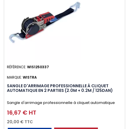
RÉFÉRENCE:
WIS1250337
MARQUE:
WISTRA
SANGLE D'ARRIMAGE PROFESSIONNELLE À CLIQUET
AUTOMATIQUE EN 2 PARTIES (2.0M + 0.2M / 125DAN)
Sangle d'arrimage professionnelle à cliquet automatique
avec crochet deux doigts soudés en J en 2 parties (2.0M +
16,67 € HT
Prix
0.2M / 125daN), simple et rapide d'utilisation. Permet
20,00 € TTC
d'arrimer et de sécuriser vos chargements pendant le