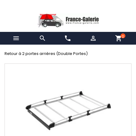
0


phone

shopping_cart
Retour à 2 portes arrières (Double Portes)