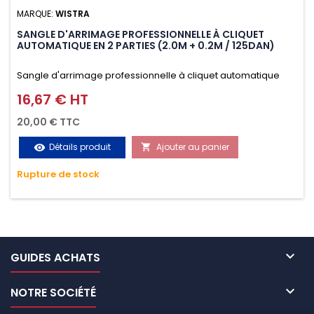
MARQUE:
WISTRA
SANGLE D'ARRIMAGE PROFESSIONNELLE À CLIQUET
AUTOMATIQUE EN 2 PARTIES (2.0M + 0.2M / 125DAN)
Sangle d'arrimage professionnelle à cliquet automatique
avec crochet S en 2 parties (2.0M + 0.2M / 125daN), simple et
16,67 € HT
Prix
rapide d'utilisation. Permet d'arrimer et de sécuriser
20,00 € TTC
vos chargements pendant le transport. Matière polyester
Détails produit
Ajouter au panier
visibility

très résistante aux UV et aux variations de températures,
Rupture de stock
n'absorbe pas l'eau.

GUIDES ACHATS

NOTRE SOCIÉTÉ