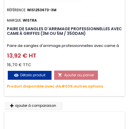
RÉFÉRENCE:
WIS1253673-3M
MARQUE:
WISTRA
PAIRE DE SANGLES D'ARRIMAGE PROFESSIONNELLES AVEC
CAME À GRIFFES (3M OU 5M / 350DAN)
Paire de sangles d'arrimage professionnelles avec came à
griffes (3M ou 5M / 350daN), simple et rapide d'utilisation.
13,92 € HT
Prix
Permet d'arrimer et de sécuriser vos chargements pendant
16,70 € TTC
le transport. Matière polyester très résistante aux UV et aux
Détails produit
Ajouter au panier
visibility

variations de températures, n'absorbe pas l'eau.
Produit disponible avec d&#039;autres options
ajouter à comparaison