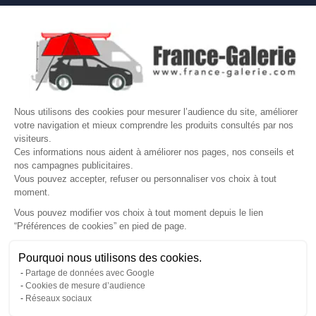

NOS MARQUES DE GALERIES

VOTRE COMPTE
Site protégé par reCAPTCHA.
Vie privée
-
Termes
Nous utilisons des cookies pour mesurer l’audience du site, améliorer
votre navigation et mieux comprendre les produits consultés par nos
LETTRE D'INFORMATIONS
visiteurs.
Ces informations nous aident à améliorer nos pages, nos conseils et
nos campagnes publicitaires.
Vous pouvez accepter, refuser ou personnaliser vos choix à tout
moment.
SUIVEZ-NOUS
Vous pouvez modifier vos choix à tout moment depuis le lien
“Préférences de cookies” en pied de page.
Gérer mes cookies
Pourquoi nous utilisons des cookies.
© Copyright 2026 France Galerie. Tous droits reservés.
Partage de données avec Google
Cookies de mesure d’audience
Réseaux sociaux