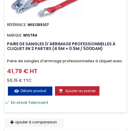
RÉFÉRENCE:
WIS1255107
MARQUE:
WISTRA
PAIRE DE SANGLES D'ARRIMAGE PROFESSIONNELLES À
CLIQUET EN 2 PARTIES (4.5M + 0.5M / 500DAN)
Paire de sangles d'arrimage professionnelles à cliquet avec
crochet en 2 parties (4.5M + 0.5M / 500daN), simple et rapide
41,79 € HT
Prix
d'utilisation. Permet d'arrimer et de sécuriser vos
50,15 € TTC
chargements pendant le transport. Matière polyester très
Détails produit
Ajouter au panier
visibility

résistante aux UV et aux variations de températures,

En stock fabricant
n'absorbe pas l'eau.
ajouter à comparaison