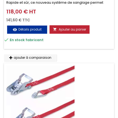
Rapide et sûr, ce nouveau système de sanglage permet
d’arrimer le chargement sur la galerie en moins d’une
118,00 € HT
Prix
minute.
141,60 € TTC
Détails produit
Ajouter au panier
visibility


En stock fabricant
ajouter à comparaison