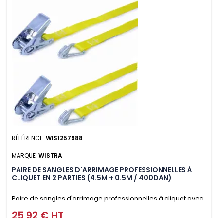
RÉFÉRENCE:
WIS1257988
MARQUE:
WISTRA
PAIRE DE SANGLES D'ARRIMAGE PROFESSIONNELLES À
CLIQUET EN 2 PARTIES (4.5M + 0.5M / 400DAN)
Paire de sangles d'arrimage professionnelles à cliquet avec
crochet en 2 parties (4.5M + 0.5M / 400daN), simple et rapide
25,92 € HT
Prix