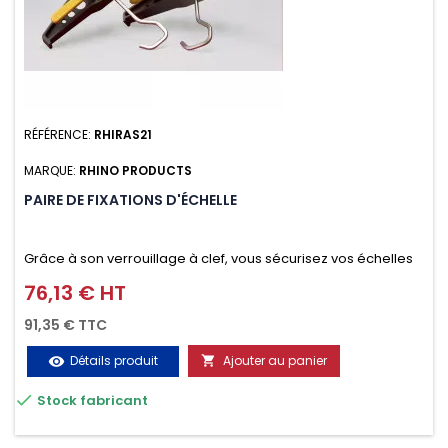
RÉFÉRENCE:
RHIRAS21
MARQUE:
RHINO PRODUCTS
PAIRE DE FIXATIONS D'ÉCHELLE
Grâce à son verrouillage à clef, vous sécurisez vos échelles
d'un seul geste aussi bien contre le vol que pendant le
76,13 € HT
Prix
transport. Référence vendue par paire.
91,35 € TTC
Détails produit
Ajouter au panier
visibility


Stock fabricant