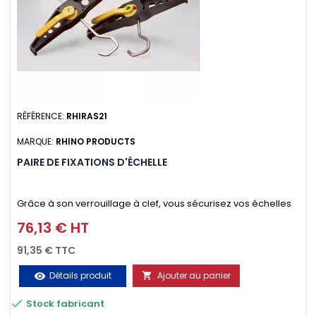
RÉFÉRENCE:
RHIRAS21
MARQUE:
RHINO PRODUCTS
PAIRE DE FIXATIONS D'ÉCHELLE
Grâce à son verrouillage à clef, vous sécurisez vos échelles
d'un seul geste aussi bien contre le vol que pendant le
76,13 € HT
Prix
transport. Référence vendue par paire.
91,35 € TTC
Détails produit
Ajouter au panier
visibility


Stock fabricant