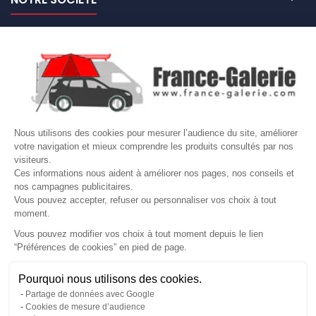

NOS MARQUES DE GALERIES

VOTRE COMPTE
Site protégé par reCAPTCHA.
Vie privée
-
Termes
Nous utilisons des cookies pour mesurer l’audience du site, améliorer
votre navigation et mieux comprendre les produits consultés par nos
LETTRE D'INFORMATIONS
visiteurs.
Ces informations nous aident à améliorer nos pages, nos conseils et
nos campagnes publicitaires.
Vous pouvez accepter, refuser ou personnaliser vos choix à tout
moment.
SUIVEZ-NOUS
Vous pouvez modifier vos choix à tout moment depuis le lien
“Préférences de cookies” en pied de page.
Gérer mes cookies
Pourquoi nous utilisons des cookies.
© Copyright 2026 France Galerie. Tous droits reservés.
Partage de données avec Google
Cookies de mesure d’audience