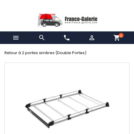
0


phone

shopping_cart
Retour à 2 portes arrières (Double Portes)