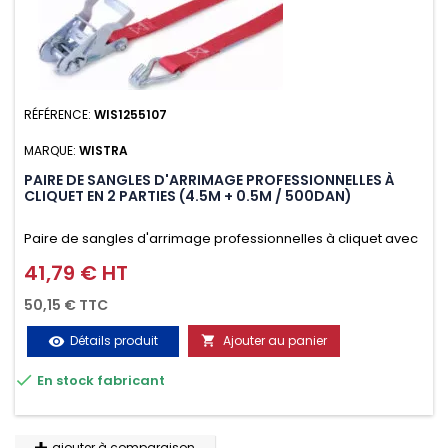
RÉFÉRENCE:
WIS1255107
MARQUE:
WISTRA
PAIRE DE SANGLES D'ARRIMAGE PROFESSIONNELLES À
CLIQUET EN 2 PARTIES (4.5M + 0.5M / 500DAN)
Paire de sangles d'arrimage professionnelles à cliquet avec
crochet en 2 parties (4.5M + 0.5M / 500daN), simple et rapide
41,79 € HT
Prix
d'utilisation. Permet d'arrimer et de sécuriser vos
50,15 € TTC
chargements pendant le transport. Matière polyester très
Détails produit
Ajouter au panier
visibility

résistante aux UV et aux variations de températures,

En stock fabricant
n'absorbe pas l'eau.
ajouter à comparaison