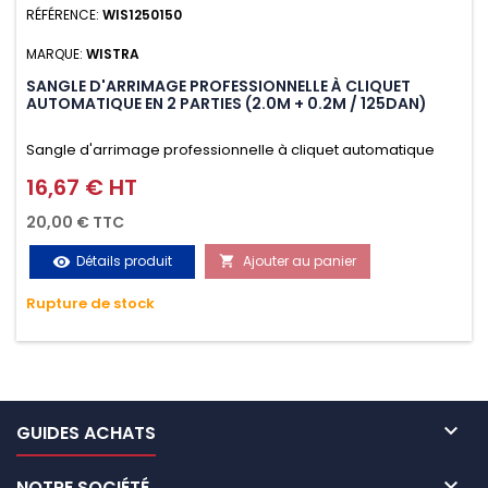
RÉFÉRENCE:
WIS1250150
MARQUE:
WISTRA
SANGLE D'ARRIMAGE PROFESSIONNELLE À CLIQUET
AUTOMATIQUE EN 2 PARTIES (2.0M + 0.2M / 125DAN)
Sangle d'arrimage professionnelle à cliquet automatique
avec crochet S en 2 parties (2.0M + 0.2M / 125daN), simple et
16,67 € HT
Prix
rapide d'utilisation. Permet d'arrimer et de sécuriser
20,00 € TTC
vos chargements pendant le transport. Matière polyester
Détails produit
Ajouter au panier
visibility

très résistante aux UV et aux variations de températures,
Rupture de stock
n'absorbe pas l'eau.

GUIDES ACHATS

NOTRE SOCIÉTÉ