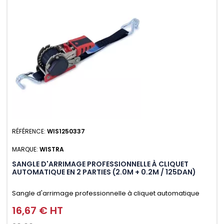
RÉFÉRENCE:
WIS1250337
MARQUE:
WISTRA
SANGLE D'ARRIMAGE PROFESSIONNELLE À CLIQUET
AUTOMATIQUE EN 2 PARTIES (2.0M + 0.2M / 125DAN)
Sangle d'arrimage professionnelle à cliquet automatique
avec crochet deux doigts soudés en J en 2 parties (2.0M +
16,67 € HT
Prix
0.2M / 125daN), simple et rapide d'utilisation. Permet