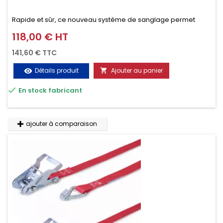
Rapide et sûr, ce nouveau système de sanglage permet
d’arrimer le chargement sur la galerie en moins d’une
118,00 € HT
Prix
minute.
141,60 € TTC
Détails produit
Ajouter au panier
visibility


En stock fabricant
ajouter à comparaison