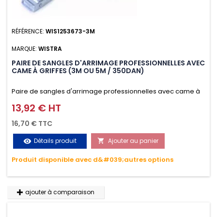
RÉFÉRENCE:
WIS1253673-3M
MARQUE:
WISTRA
PAIRE DE SANGLES D'ARRIMAGE PROFESSIONNELLES AVEC
CAME À GRIFFES (3M OU 5M / 350DAN)
Paire de sangles d'arrimage professionnelles avec came à
griffes (3M ou 5M / 350daN), simple et rapide d'utilisation.
13,92 € HT
Prix
Permet d'arrimer et de sécuriser vos chargements pendant
16,70 € TTC
le transport. Matière polyester très résistante aux UV et aux
Détails produit
Ajouter au panier
visibility

variations de températures, n'absorbe pas l'eau.
Produit disponible avec d&#039;autres options
ajouter à comparaison