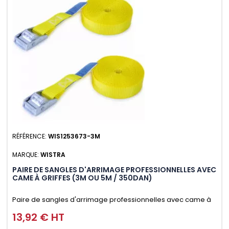
RÉFÉRENCE:
WIS1253673-3M
MARQUE:
WISTRA
PAIRE DE SANGLES D'ARRIMAGE PROFESSIONNELLES AVEC
CAME À GRIFFES (3M OU 5M / 350DAN)
Paire de sangles d'arrimage professionnelles avec came à
griffes (3M ou 5M / 350daN), simple et rapide d'utilisation.
13,92 € HT
Prix