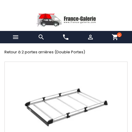
0


phone

shopping_cart
Retour à 2 portes arrières (Double Portes)