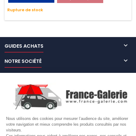
très résistante aux UV et aux variations de températures,
Rupture de stock
n'absorbe pas l'eau.

GUIDES ACHATS

NOTRE SOCIÉTÉ

NOS MARQUES DE GALERIES

VOTRE COMPTE
Site protégé par reCAPTCHA.
Vie privée
-
Termes
Nous utilisons des cookies pour mesurer l’audience du site, améliorer
LETTRE D'INFORMATIONS
votre navigation et mieux comprendre les produits consultés par nos
visiteurs.
Ces informations nous aident à améliorer nos pages, nos conseils et