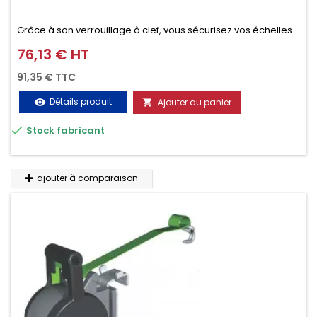
Grâce à son verrouillage à clef, vous sécurisez vos échelles
d'un seul geste aussi bien contre le vol que pendant le
76,13 € HT
Prix
transport. Référence vendue par paire.
91,35 € TTC
Détails produit
Ajouter au panier
visibility


Stock fabricant
ajouter à comparaison