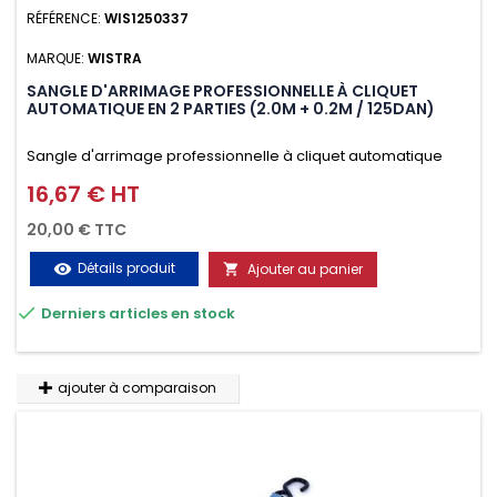
RÉFÉRENCE:
WIS1250337
MARQUE:
WISTRA
SANGLE D'ARRIMAGE PROFESSIONNELLE À CLIQUET
AUTOMATIQUE EN 2 PARTIES (2.0M + 0.2M / 125DAN)
Sangle d'arrimage professionnelle à cliquet automatique
avec crochet deux doigts soudés en J en 2 parties (2.0M +
16,67 € HT
Prix
0.2M / 125daN), simple et rapide d'utilisation. Permet
20,00 € TTC
d'arrimer et de sécuriser vos chargements pendant le
Détails produit
Ajouter au panier
visibility

transport. Matière polyester très résistante aux UV et aux

Derniers articles en stock
variations de températures, n'absorbe pas l'eau.
ajouter à comparaison