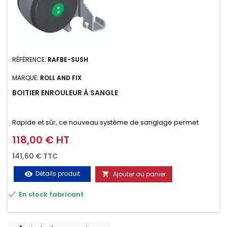
RÉFÉRENCE:
RAFBE-SUSH
MARQUE:
ROLL AND FIX
BOITIER ENROULEUR À SANGLE
Rapide et sûr, ce nouveau système de sanglage permet
d’arrimer le chargement sur la galerie en moins d’une
118,00 € HT
Prix
minute.
141,60 € TTC
Détails produit
Ajouter au panier
visibility


En stock fabricant