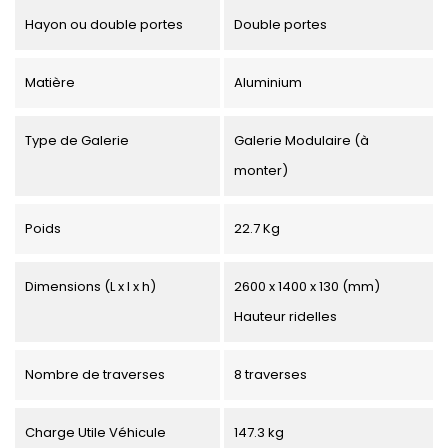
Hayon ou double portes
Double portes
Matière
Aluminium
Type de Galerie
Galerie Modulaire (à
monter)
Poids
22.7 Kg
Dimensions (L x l x h)
2600 x 1400 x 130 (mm)
Hauteur ridelles
Nombre de traverses
8 traverses
Charge Utile Véhicule
147.3 kg