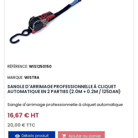
RÉFÉRENCE:
WIS1250150
MARQUE:
WISTRA
SANGLE D'ARRIMAGE PROFESSIONNELLE À CLIQUET
AUTOMATIQUE EN 2 PARTIES (2.0M + 0.2M / 125DAN)
Sangle d'arrimage professionnelle à cliquet automatique
avec crochet S en 2 parties (2.0M + 0.2M / 125daN), simple et
16,67 € HT
Prix
rapide d'utilisation. Permet d'arrimer et de sécuriser
20,00 € TTC
vos chargements pendant le transport. Matière polyester
Détails produit
Ajouter au panier
visibility
