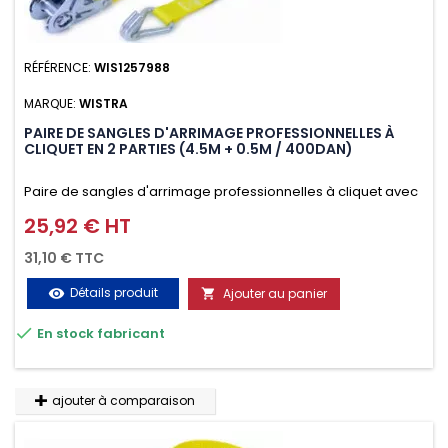
RÉFÉRENCE:
WIS1257988
MARQUE:
WISTRA
PAIRE DE SANGLES D'ARRIMAGE PROFESSIONNELLES À
CLIQUET EN 2 PARTIES (4.5M + 0.5M / 400DAN)
Paire de sangles d'arrimage professionnelles à cliquet avec
crochet en 2 parties (4.5M + 0.5M / 400daN), simple et rapide
25,92 € HT
Prix
d'utilisation. Permet d'arrimer et de sécuriser
31,10 € TTC
vos chargements pendant le transport. Matière polyester
Détails produit
Ajouter au panier
visibility

très résistante aux UV et aux variations de températures,

En stock fabricant
n'absorbe pas l'eau.
ajouter à comparaison