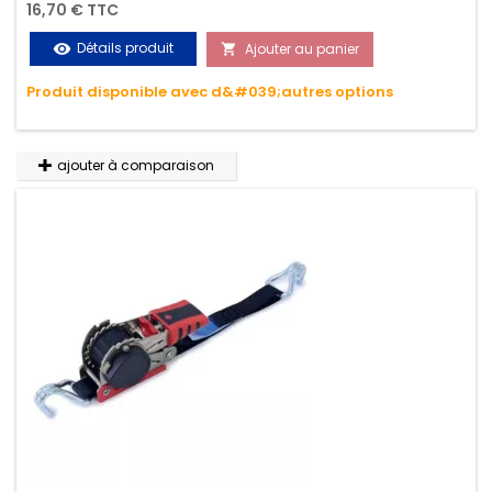
Permet d'arrimer et de sécuriser vos chargements pendant
16,70 € TTC
le transport. Matière polyester très résistante aux UV et aux
Détails produit
Ajouter au panier
visibility

variations de températures, n'absorbe pas l'eau.
Produit disponible avec d&#039;autres options
ajouter à comparaison