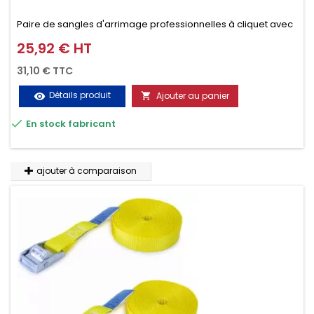
Paire de sangles d'arrimage professionnelles à cliquet avec
crochet en 2 parties (4.5M + 0.5M / 400daN), simple et rapide
25,92 € HT
Prix
d'utilisation. Permet d'arrimer et de sécuriser
31,10 € TTC
vos chargements pendant le transport. Matière polyester
Détails produit
Ajouter au panier
visibility

très résistante aux UV et aux variations de températures,

En stock fabricant
n'absorbe pas l'eau.
ajouter à comparaison