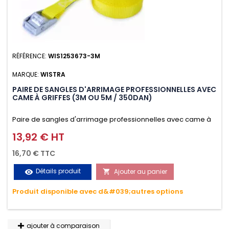
RÉFÉRENCE:
WIS1253673-3M
MARQUE:
WISTRA
PAIRE DE SANGLES D'ARRIMAGE PROFESSIONNELLES AVEC
CAME À GRIFFES (3M OU 5M / 350DAN)
Paire de sangles d'arrimage professionnelles avec came à
griffes (3M ou 5M / 350daN), simple et rapide d'utilisation.
13,92 € HT
Prix
Permet d'arrimer et de sécuriser vos chargements pendant
16,70 € TTC
le transport. Matière polyester très résistante aux UV et aux
Détails produit
Ajouter au panier
visibility

variations de températures, n'absorbe pas l'eau.
Produit disponible avec d&#039;autres options
ajouter à comparaison