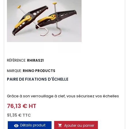
RÉFÉRENCE:
RHIRAS21
MARQUE:
RHINO PRODUCTS
PAIRE DE FIXATIONS D'ÉCHELLE
Grâce à son verrouillage à clef, vous sécurisez vos échelles
d'un seul geste aussi bien contre le vol que pendant le
76,13 € HT
Prix
transport. Référence vendue par paire.
91,35 € TTC
Détails produit
Ajouter au panier
visibility
