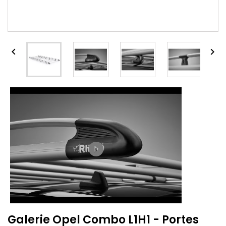


play_circle_filled
Galerie Opel Combo L1H1 - Portes