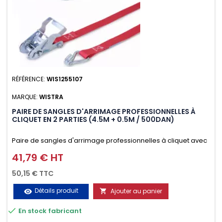
RÉFÉRENCE:
WIS1255107
MARQUE:
WISTRA
PAIRE DE SANGLES D'ARRIMAGE PROFESSIONNELLES À
CLIQUET EN 2 PARTIES (4.5M + 0.5M / 500DAN)
Paire de sangles d'arrimage professionnelles à cliquet avec
crochet en 2 parties (4.5M + 0.5M / 500daN), simple et rapide
41,79 € HT
Prix
d'utilisation. Permet d'arrimer et de sécuriser vos
50,15 € TTC
chargements pendant le transport. Matière polyester très
Détails produit
Ajouter au panier
visibility

résistante aux UV et aux variations de températures,

En stock fabricant
n'absorbe pas l'eau.