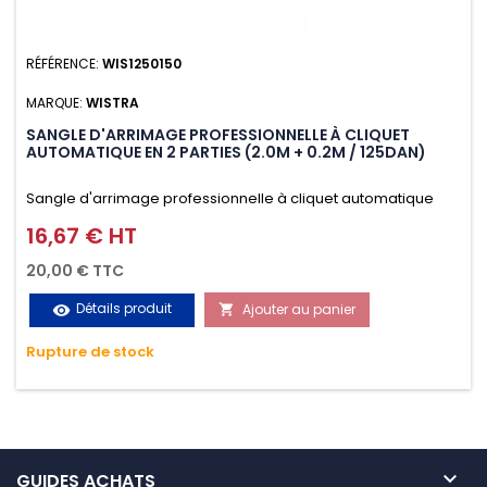
RÉFÉRENCE:
WIS1250150
MARQUE:
WISTRA
SANGLE D'ARRIMAGE PROFESSIONNELLE À CLIQUET
AUTOMATIQUE EN 2 PARTIES (2.0M + 0.2M / 125DAN)
Sangle d'arrimage professionnelle à cliquet automatique
avec crochet S en 2 parties (2.0M + 0.2M / 125daN), simple et
16,67 € HT
Prix
rapide d'utilisation. Permet d'arrimer et de sécuriser
20,00 € TTC
vos chargements pendant le transport. Matière polyester
Détails produit
Ajouter au panier
visibility

très résistante aux UV et aux variations de températures,
Rupture de stock
n'absorbe pas l'eau.

GUIDES ACHATS