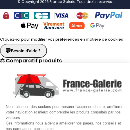
© Copyright 2026 France Galerie. Tous droits reservés.
Cliquez-ici pour modifier vos préférences en matière de cookies
💬
Besoin d'aide ?
⚖ Comparatif produits
×
📋 Fiche technique
×
☎
Demander un rappel
×
Nous utilisons des cookies pour mesurer l’audience du site, améliorer
Nos conseillers vous rappellent du
Lundi au Vendredi
de
8h30 à
votre navigation et mieux comprendre les produits consultés par nos
visiteurs.
17h30
.
Ces informations nous aident à améliorer nos pages, nos conseils et
nos campagnes publicitaires.