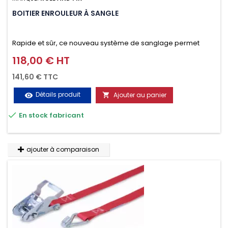
BOITIER ENROULEUR À SANGLE
Rapide et sûr, ce nouveau système de sanglage permet
d’arrimer le chargement sur la galerie en moins d’une
118,00 € HT
Prix
minute.
141,60 € TTC
Détails produit
Ajouter au panier
visibility


En stock fabricant
ajouter à comparaison