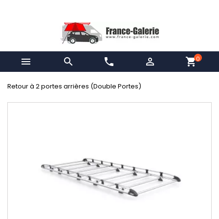
0


phone

shopping_cart
Retour à 2 portes arrières (Double Portes)