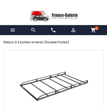
0


phone

shopping_cart
Retour à 2 portes arrières (Double Portes)