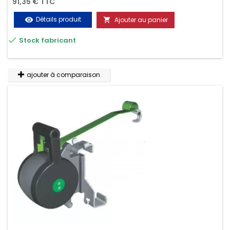
91,35 € TTC
Détails produit
Ajouter au panier
visibility


Stock fabricant
ajouter à comparaison