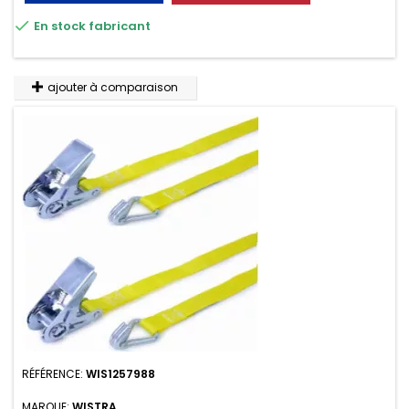
résistante aux UV et aux variations de températures,

En stock fabricant
n'absorbe pas l'eau.
ajouter à comparaison
RÉFÉRENCE:
WIS1257988
MARQUE:
WISTRA