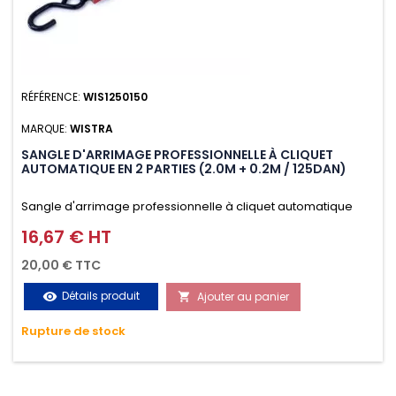
RÉFÉRENCE:
WIS1250150
MARQUE:
WISTRA
SANGLE D'ARRIMAGE PROFESSIONNELLE À CLIQUET
AUTOMATIQUE EN 2 PARTIES (2.0M + 0.2M / 125DAN)
Sangle d'arrimage professionnelle à cliquet automatique
avec crochet S en 2 parties (2.0M + 0.2M / 125daN), simple et
16,67 € HT
Prix
rapide d'utilisation. Permet d'arrimer et de sécuriser
20,00 € TTC
vos chargements pendant le transport. Matière polyester
Détails produit
Ajouter au panier
visibility

très résistante aux UV et aux variations de températures,
Rupture de stock
n'absorbe pas l'eau.