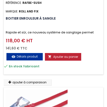
RÉFÉRENCE:
RAFBE-SUSH
MARQUE:
ROLL AND FIX
BOITIER ENROULEUR À SANGLE
Rapide et sûr, ce nouveau système de sanglage permet
d’arrimer le chargement sur la galerie en moins d’une
118,00 € HT
Prix
minute.
141,60 € TTC
Détails produit
Ajouter au panier
visibility


En stock fabricant
ajouter à comparaison