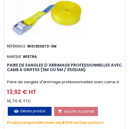
RÉFÉRENCE:
WIS1253673-3M
MARQUE:
WISTRA
PAIRE DE SANGLES D'ARRIMAGE PROFESSIONNELLES AVEC
CAME À GRIFFES (3M OU 5M / 350DAN)
Paire de sangles d'arrimage professionnelles avec came à
griffes (3M ou 5M / 350daN), simple et rapide d'utilisation.
13,92 € HT
Prix
Permet d'arrimer et de sécuriser vos chargements pendant
16,70 € TTC
le transport. Matière polyester très résistante aux UV et aux
Détails produit
Ajouter au panier
visibility

variations de températures, n'absorbe pas l'eau.
Produit disponible avec d&#039;autres options