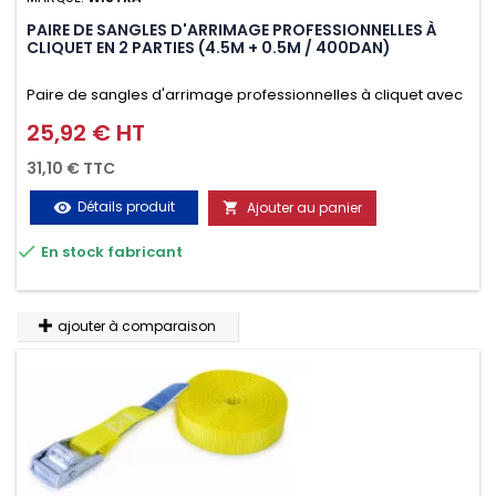
PAIRE DE SANGLES D'ARRIMAGE PROFESSIONNELLES À
CLIQUET EN 2 PARTIES (4.5M + 0.5M / 400DAN)
Paire de sangles d'arrimage professionnelles à cliquet avec
crochet en 2 parties (4.5M + 0.5M / 400daN), simple et rapide
25,92 € HT
Prix
d'utilisation. Permet d'arrimer et de sécuriser
31,10 € TTC
vos chargements pendant le transport. Matière polyester
Détails produit
Ajouter au panier
visibility

très résistante aux UV et aux variations de températures,

En stock fabricant
n'absorbe pas l'eau.
ajouter à comparaison