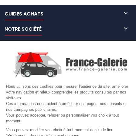

GUIDES ACHATS

NOTRE SOCIÉTÉ

NOS MARQUES DE GALERIES

VOTRE COMPTE
Site protégé par reCAPTCHA.
Vie privée
-
Termes
Nous utilisons des cookies pour mesurer l’audience du site, améliorer
LETTRE D'INFORMATIONS
votre navigation et mieux comprendre les produits consultés par nos
visiteurs.
Ces informations nous aident à améliorer nos pages, nos conseils et
nos campagnes publicitaires.
Vous pouvez accepter, refuser ou personnaliser vos choix à tout
SUIVEZ-NOUS
moment.
Vous pouvez modifier vos choix à tout moment depuis le lien
“Préférences de cookies” en pied de page.