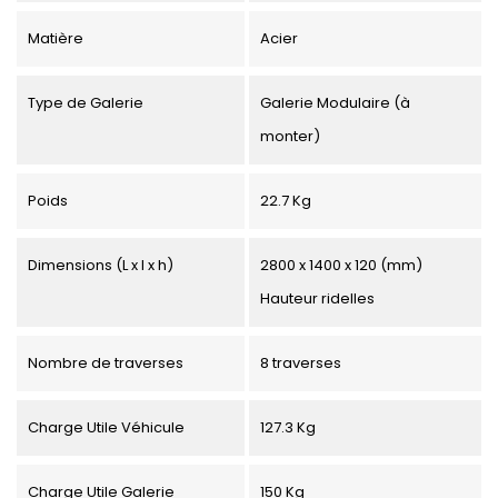
Matière
Acier
Type de Galerie
Galerie Modulaire (à
monter)
Poids
22.7 Kg
Dimensions (L x l x h)
2800 x 1400 x 120 (mm)
Hauteur ridelles
Nombre de traverses
8 traverses
Charge Utile Véhicule
127.3 Kg
Charge Utile Galerie
150 Kg