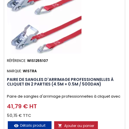
RÉFÉRENCE:
WIS1255107
MARQUE:
WISTRA
PAIRE DE SANGLES D'ARRIMAGE PROFESSIONNELLES À
CLIQUET EN 2 PARTIES (4.5M + 0.5M / 500DAN)
Paire de sangles d'arrimage professionnelles à cliquet avec
crochet en 2 parties (4.5M + 0.5M / 500daN), simple et rapide
41,79 € HT
Prix
d'utilisation. Permet d'arrimer et de sécuriser vos
50,15 € TTC
chargements pendant le transport. Matière polyester très
Détails produit
Ajouter au panier
visibility
