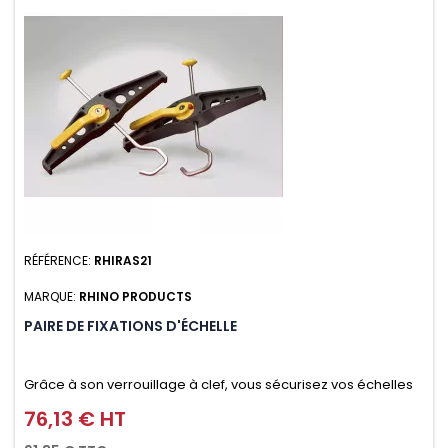
RÉFÉRENCE:
RHIRAS21
MARQUE:
RHINO PRODUCTS
PAIRE DE FIXATIONS D'ÉCHELLE
Grâce à son verrouillage à clef, vous sécurisez vos échelles
d'un seul geste aussi bien contre le vol que pendant le
76,13 € HT
Prix
transport. Référence vendue par paire.